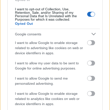
I want to opt-out of Collection, Use,
Retention, Sale, and/or Sharing of my
Personal Data that Is Unrelated with the
Purposes for which it was collected.
MÚZEUMUTCA TAVASZKÖSZÖNTŐ
Opted Out
Google consents
A bejegyzés trackback címe:
I want to allow Google to enable storage
https://kulturpart.hu/api/trackback/id/7883060
related to advertising like cookies on web or
Kommentek:
device identifiers in apps.
A hozzászólások a
vonatkozó jogszabályok
értelmében felhasználói tartalomnak
I want to allow my user data to be sent to
minősülnek, értük a
szolgáltatás technikai
üzemeltetője semmilyen felelősséget
Google for online advertising purposes.
nem vállal, azokat nem ellenőrzi. Kifogás esetén forduljon a blog szerkesztőjéhez.
Részletek a
Felhasználási feltételekben
és az
adatvédelmi tájékoztatóban
.
I want to allow Google to send me
personalized advertising.
I want to allow Google to enable storage
related to analytics like cookies on web or
device identifiers in apps.