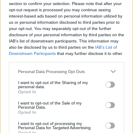
section to confirm your selection. Please note that after your
opt-out request is processed you may continue seeing
interest-based ads based on personal information utilized by
us or personal information disclosed to third parties prior to
your opt-out. You may separately opt-out of the further
disclosure of your personal information by third parties on the
IAB’s list of downstream participants. This information may
Sci-fi
Játék
Tudomány
Építészet
Mozgópart
also be disclosed by us to third parties on the
IAB’s List of
Downstream Participants
that may further disclose it to other
third parties.
Please note that this website/app uses one or more Google
Personal Data Processing Opt Outs
services and may gather and store information including but
not limited to your visit or usage behaviour. You may click to
I want to opt-out of the Sharing of my
personal data.
grant or deny consent to Google and its third-party tags to
Opted In
use your data for below specified purposes in below Google
FELFELÉ HULLÓ ESŐ ÉS XENOBOTOK –
consent section.
I want to opt-out of the Sale of my
KÜLÖNLEGES KIÁLLÍTÁS A LAM-BAN
Personal Data.
Opted In
I want to opt-out of processing my
Personal Data for Targeted Advertising.
Opted In