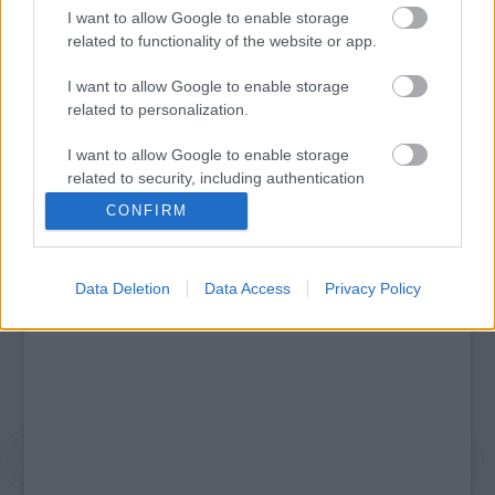
I want to allow Google to enable storage
Legolvasottabb
related to functionality of the website or app.
Megdöbbentő fotók a néptelen fővárosról
Top 10: ezek a legjobb szerelmes filmek
I want to allow Google to enable storage
A 10 legütősebb drogos film
related to personalization.
Megjöttek a meztelen hősnők
Meztelenség és anatómia
I want to allow Google to enable storage
A forradalom egy holland fotós szemével
related to security, including authentication
A legizgalmasabb fotók 2015-ből
functionality and fraud prevention, and other
CONFIRM
Meztelen fővárosiak
user protection.
Készülőben a nagy meztelen album
Nézd meg a 48-as szabadságharc hőseiről készült
fotókat!
Data Deletion
Data Access
Privacy Policy
Hírlevél feliratkozás