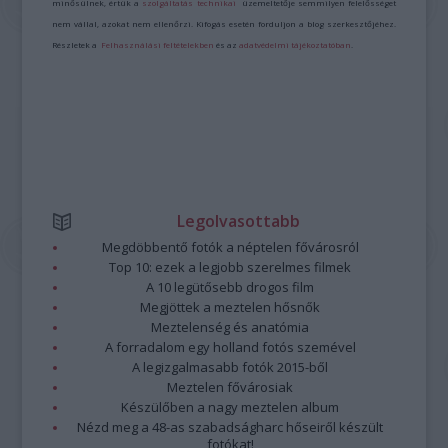
minősülnek, értük a
szolgáltatás technikai
üzemeltetője semmilyen felelősséget
nem vállal, azokat nem ellenőrzi. Kifogás esetén forduljon a blog szerkesztőjéhez.
Részletek a
Felhasználási feltételekben
és az
adatvédelmi tájékoztatóban
.
Legolvasottabb
Megdöbbentő fotók a néptelen fővárosról
Top 10: ezek a legjobb szerelmes filmek
A 10 legütősebb drogos film
Megjöttek a meztelen hősnők
Meztelenség és anatómia
A forradalom egy holland fotós szemével
A legizgalmasabb fotók 2015-ből
Meztelen fővárosiak
Készülőben a nagy meztelen album
Nézd meg a 48-as szabadságharc hőseiről készült
fotókat!