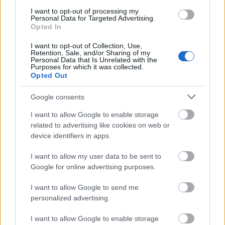
bontják el, a látogatók a csarnok fölötti
I want to opt-out of processing my
termekből nézhetnek le rá.
Personal Data for Targeted Advertising.
Opted In
Forrás:
MTI
I want to opt-out of Collection, Use,
Retention, Sale, and/or Sharing of my
Personal Data that Is Unrelated with the
Purposes for which it was collected.
Opted Out
Anglia
Kína
Tate
Képzőművészet
Képző
Google consents
I want to allow Google to enable storage
related to advertising like cookies on web or
device identifiers in apps.
I want to allow my user data to be sent to
Google for online advertising purposes.
AZ EMBERSÉG ÜNNEPE
I want to allow Google to send me
personalized advertising.
I want to allow Google to enable storage