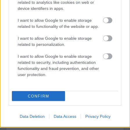
related to analytics like cookies on web or
device identifiers in apps.
I want to allow Google to enable storage
„NEM TÖBB EZER EMBERRE UTAZUNK, HANEM
related to functionality of the website or app.
EGY VÁLOGATOTT TÁRSASÁGRA”
I want to allow Google to enable storage
related to personalization.
I want to allow Google to enable storage
related to security, including authentication
functionality and fraud prevention, and other
user protection.
LÉTEZIK GYÓGYÍTÓ MÚZEUM?!
CONFIRM
A bejegyzés trackback címe:
https://kulturpart.hu/api/trackback/id/7883258
Data Deletion
Data Access
Privacy Policy
Kommentek:
A hozzászólások a
vonatkozó jogszabályok
értelmében felhasználói tartalomnak