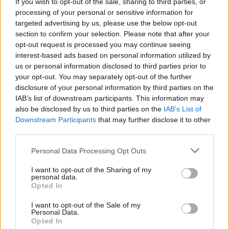
If you wish to opt-out of the sale, sharing to third parties, or
2-ig lett volna látogatható a kiállítás.
processing of your personal or sensitive information for
targeted advertising by us, please use the below opt-out
"Bár a porcelán igen szilárd anyag, a
section to confirm your selection. Please note that after your
látogatók lelkes sétája rajta a vártnál
opt-out request is processed you may continue seeing
nagyobb port idéz elő a turbinacsarnokban.
interest-based ads based on personal information utilized by
Ez a szálló por belélegezve egészségkárosító
us or personal information disclosed to third parties prior to
your opt-out. You may separately opt-out of the further
hatású lehet, ezért a Tate Modern a
disclosure of your personal information by third parties on the
művésszel konzultálva úgy döntött, nem
IAB’s list of downstream participants. This information may
engedélyezi a látogatók számára, hogy
also be disclosed by us to third parties on the
IAB’s List of
átgyalogoljanak az installáción" - tudatta
Downstream Participants
that may further disclose it to other
pénteken a galéria közleménye.
third parties.
Ai Vej-vej alkotásával egyrészt azt kívánta
Please note that this website/app uses one or more Google
Personal Data Processing Opt Outs
services and may gather and store information including but
bemutatni, hogy egy sűrűn lakott országban
not limited to your visit or usage behaviour. You may click to
I want to opt-out of the Sharing of my
elveszhet a személyiség. Az installáció másik
personal data.
grant or deny consent to Google and its third-party tags to
gondolata pedig az, hogy az interneten
Opted In
use your data for below specified purposes in below Google
keresztül sok millió ember kapcsolódik össze
consent section.
I want to opt-out of the Sale of my
szerte a világon.
Personal Data.
A Tate közölte, hogy az installációt nem
Opted In