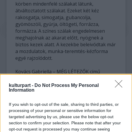
körben mindenfelé szálakat látunk,
átváltoztatott szálakat. Ezeket két kéz
rakosgatja, simogatja, gubancolja,
gyömöszöli, gyúrja, öltögeti, forrázza,
formázza. A színes szálak engedelmesen
meghajolnak az akarat előtt, nyögnek a
biztos kezek alatt. A kezekbe beleivódtak már
a mozdulatok, munka-teremtés-kézforma
egyé rajzolódott.
Kovács Gabriella – MÉG LÉTEZŐK című
kiállításán nagyméretű nemez-tértextiljeit, és
nemezelt tárgyait csodálhatjuk meg. Eddig
kulturpart -
Do Not Process My Personal
Information
még nem használt módon egyesíti a
fonalakat a különböző tulajdonságú kártolt
If you wish to opt-out of the sale, sharing to third parties, or
gyapjúkkal, a nemezelés hagyományos, és
processing of your personal or sensitive information for
„újkori” technikájával. Egyedi fonott-festett
targeted advertising by us, please use the below opt-out
gyapjúfonalaival szivárványos ecsetcsíkokat
section to confirm your selection. Please note that after your
húz, amikor képeibe belenemezeli azokat.
opt-out request is processed you may continue seeing