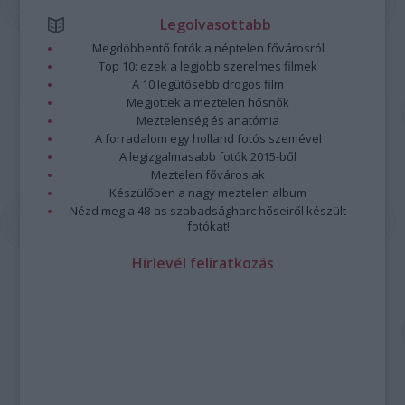
Legolvasottabb
Megdöbbentő fotók a néptelen fővárosról
Top 10: ezek a legjobb szerelmes filmek
A 10 legütősebb drogos film
Megjöttek a meztelen hősnők
Meztelenség és anatómia
A forradalom egy holland fotós szemével
A legizgalmasabb fotók 2015-ből
Meztelen fővárosiak
Készülőben a nagy meztelen album
Nézd meg a 48-as szabadságharc hőseiről készült
fotókat!
Hírlevél feliratkozás