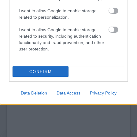
I want to allow Google to enable storage
related to personalization.
AZ EMBERSÉG ÜNNEPE
I want to allow Google to enable storage
related to security, including authentication
functionality and fraud prevention, and other
user protection.
A bejegyzés trackback címe:
https://kulturpart.hu/api/trackback/id/7883284
Kommentek:
CONFIRM
A hozzászólások a
vonatkozó jogszabályok
értelmében felhasználói tartalomnak
minősülnek, értük a
szolgáltatás technikai
üzemeltetője semmilyen felelősséget
nem vállal, azokat nem ellenőrzi. Kifogás esetén forduljon a blog szerkesztőjéhez.
Részletek a
Felhasználási feltételekben
és az
adatvédelmi tájékoztatóban
.
Data Deletion
Data Access
Privacy Policy