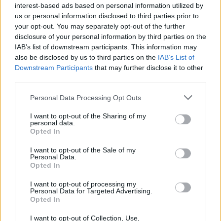
interest-based ads based on personal information utilized by
A 2006-ban felújított Székely Bertalan
us or personal information disclosed to third parties prior to
Műteremház különös hangulatú,
your opt-out. You may separately opt-out of the further
többfunkciós, egyedi tér, amelyben Szadán és
disclosure of your personal information by third parties on the
környékén élő képző és iparművészek
IAB’s list of downstream participants. This information may
kiállításai láthatók.
also be disclosed by us to third parties on the
IAB’s List of
Downstream Participants
that may further disclose it to other
third parties.
A kiállítás megtekinthető a
szadai Székely
Bertalan Műteremház Galériában
(2111
Please note that this website/app uses one or more Google
Personal Data Processing Opt Outs
Szada, Székely Bertalan u. 22.),
október 24 -
services and may gather and store information including but
től november 15-ig keddtől péntekig 15-
not limited to your visit or usage behaviour. You may click to
I want to opt-out of the Sharing of my
personal data.
18 óráig
, ettől eltérő időpontban előzetes
grant or deny consent to Google and its third-party tags to
Opted In
bejelentkezéssel.
use your data for below specified purposes in below Google
consent section.
I want to opt-out of the Sale of my
Personal Data.
Telefon: 28/405-453, e-mail:
Opted In
szada@telehaz.hu
I want to opt-out of processing my
Personal Data for Targeted Advertising.
Opted In
I want to opt-out of Collection, Use,