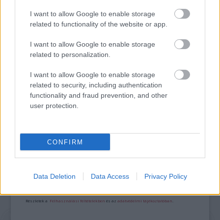
ÍZEI A SKANZENBEN
I want to allow Google to enable storage
related to functionality of the website or app.
I want to allow Google to enable storage
related to personalization.
I want to allow Google to enable storage
related to security, including authentication
ÉDESKESERŰ TURNÉ: ERDÉLYI KÖRÚTRA INDUL A
functionality and fraud prevention, and other
MAGYAR ÁLLAMI NÉPI EGYÜTTES
user protection.
A bejegyzés trackback címe:
CONFIRM
https://kulturpart.hu/api/trackback/id/7924480
Kommentek:
A hozzászólások a
vonatkozó jogszabályok
értelmében felhasználói tartalomnak
Data Deletion
Data Access
Privacy Policy
minősülnek, értük a
szolgáltatás technikai
üzemeltetője semmilyen felelősséget
nem vállal, azokat nem ellenőrzi. Kifogás esetén forduljon a blog szerkesztőjéhez.
Részletek a
Felhasználási feltételekben
és az
adatvédelmi tájékoztatóban
.