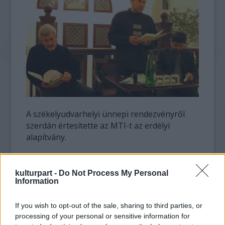
A székelyudvarhelyi ünnepi rendezvényről
szerdán értesítette az MTI-t az erdélyi
alapítvány.
Az első kötetes Tompa Andrea regényét
Fekete Vince költő, a Székelyföld folyóirat
kulturpart -
Do Not Process My Personal
Information
irodalmi rovatának szerkesztője mutatta be
az eseményen. Mint fogalmazott, a szerző az
irodalom- és színházrajongó, érzékeny fiatal
If you wish to opt-out of the sale, sharing to third parties, or
processing of your personal or sensitive information for
lány szemével látja és láttatja a Ceausescu-