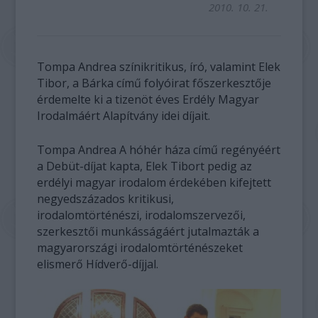
2010. 10. 21.
Tompa Andrea színikritikus, író, valamint Elek
Tibor, a Bárka című folyóirat főszerkesztője
érdemelte ki a tizenöt éves Erdély Magyar
Irodalmáért Alapítvány idei díjait.
Tompa Andrea A hóhér háza című regényéért
a Debüt-díjat kapta, Elek Tibort pedig az
erdélyi magyar irodalom érdekében kifejtett
negyedszázados kritikusi,
irodalomtörténészi, irodalomszervezői,
szerkesztői munkásságáért jutalmazták a
magyarországi irodalomtörténészeket
elismerő Hídverő-díjjal.