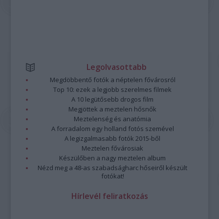
Legolvasottabb
Megdöbbentő fotók a néptelen fővárosról
Top 10: ezek a legjobb szerelmes filmek
A 10 legütősebb drogos film
Megjöttek a meztelen hősnők
Meztelenség és anatómia
A forradalom egy holland fotós szemével
A legizgalmasabb fotók 2015-ből
Meztelen fővárosiak
Készülőben a nagy meztelen album
Nézd meg a 48-as szabadságharc hőseiről készült
fotókat!
Hírlevél feliratkozás