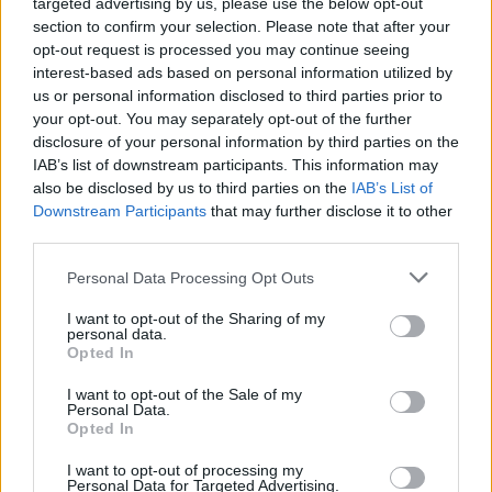
targeted advertising by us, please use the below opt-out
korszak, a rossz emlékű, hírhedt
section to confirm your selection. Please note that after your
"Aranykorszak" kincses városának,
opt-out request is processed you may continue seeing
Kolozsvárnak és az ott élő embereknek két
interest-based ads based on personal information utilized by
évtizeddel ezelőtti mindennapjait, amelyben a
us or personal information disclosed to third parties prior to
fiatal főszereplő megpróbálja saját helyét
your opt-out. You may separately opt-out of the further
meglelni.
disclosure of your personal information by third parties on the
IAB’s list of downstream participants. This information may
Gálfalvi György író, a Látó című irodalmi
also be disclosed by us to third parties on the
IAB’s List of
folyóirat főszerkesztője Elek Tibor azon
Downstream Participants
that may further disclose it to other
kötetét emelte ki, amely Székely János (1929-
third parties.
1992) költő, író, műfordító, az Igaz Szó című
Please note that this website/app uses one or more Google
Personal Data Processing Opt Outs
marosvásárhelyi lap versszerkesztője
services and may gather and store information including but
munkásságát összegzi, emellett rendkívül
not limited to your visit or usage behaviour. You may click to
I want to opt-out of the Sharing of my
personal data.
fontosnak értékelte a Magatartások és
grant or deny consent to Google and its third-party tags to
Opted In
formák, Magyar irodalom Erdélyben tegnap
use your data for below specified purposes in below Google
és ma című könyvet.
consent section.
I want to opt-out of the Sale of my
Personal Data.
Opted In
Forrás:
MTI
I want to opt-out of processing my
Personal Data for Targeted Advertising.