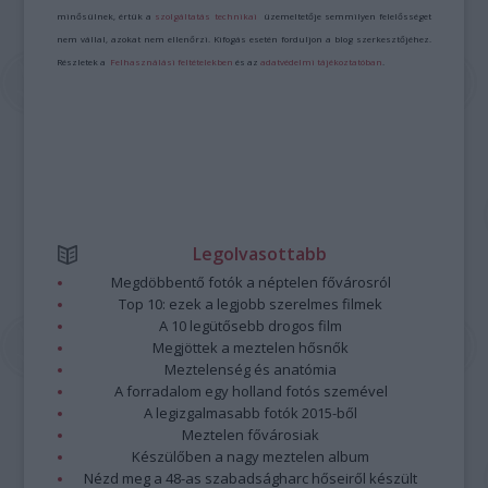
minősülnek, értük a
szolgáltatás technikai
üzemeltetője semmilyen felelősséget
nem vállal, azokat nem ellenőrzi. Kifogás esetén forduljon a blog szerkesztőjéhez.
Részletek a
Felhasználási feltételekben
és az
adatvédelmi tájékoztatóban
.
Legolvasottabb
Megdöbbentő fotók a néptelen fővárosról
Top 10: ezek a legjobb szerelmes filmek
A 10 legütősebb drogos film
Megjöttek a meztelen hősnők
Meztelenség és anatómia
A forradalom egy holland fotós szemével
A legizgalmasabb fotók 2015-ből
Meztelen fővárosiak
Készülőben a nagy meztelen album
Nézd meg a 48-as szabadságharc hőseiről készült