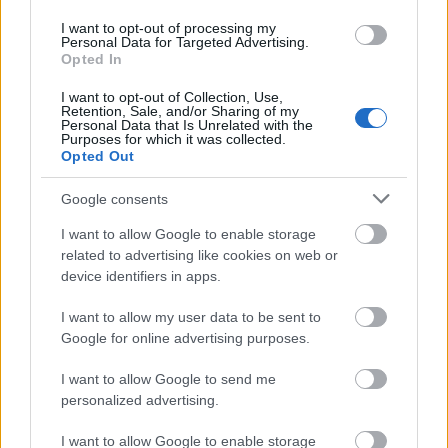
szabadidővel tette nehézzé sorsát. Így hát
I want to opt-out of processing my
kínlódott. Hiszen ő azokat az ostobaságokat
Personal Data for Targeted Advertising.
soha nem űzte. Feleségével munkahelyén
Opted In
ismerkedett meg, egyszer megverte
I want to opt-out of Collection, Use,
feleseléséért, majd ő maga sem értette,
Retention, Sale, and/or Sharing of my
hogyan – feleségül vette. Leghosszabb közös
Personal Data that Is Unrelated with the
Purposes for which it was collected.
sétájukat a kórházig tették, az asszony első
Opted Out
szülése előtt. Problémáján még a fölöttük
lakó, mindig áztató Periszkóp Pali sem tudott
Google consents
segíteni. Pedig milyen tudós elme. Csak hát
I want to allow Google to enable storage
olyan szórakozott szegény. Miközben
related to advertising like cookies on web or
Kerekes István egy szürke, őszi munkanapon
device identifiers in apps.
a nappaliban téblábolt, tekintete megakadt a
Kerekes Jánoska füzetén. Kíváncsian lapozta
I want to allow my user data to be sent to
föl, majd hirtelen elsápadt. A füzet hátlapján
Google for online advertising purposes.
található ákombákom rajz két, útszéli padon
összetömörült pálcaemberkét elevenített
I want to allow Google to send me
personalized advertising.
meg, fölöttük hatalmas átlőtt szívet ábrázoló
mázolmánnyal. Kerekes István attól a perctől
I want to allow Google to enable storage