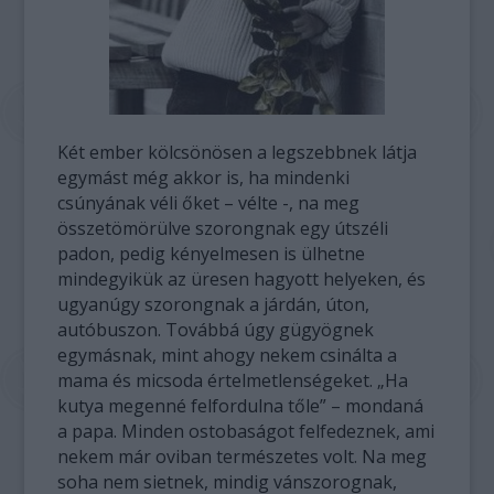
Két ember kölcsönösen a legszebbnek látja
egymást még akkor is, ha mindenki
csúnyának véli őket – vélte -, na meg
összetömörülve szorongnak egy útszéli
padon, pedig kényelmesen is ülhetne
mindegyikük az üresen hagyott helyeken, és
ugyanúgy szorongnak a járdán, úton,
autóbuszon. Továbbá úgy gügyögnek
egymásnak, mint ahogy nekem csinálta a
mama és micsoda értelmetlenségeket. „Ha
kutya megenné felfordulna tőle” – mondaná
a papa. Minden ostobaságot felfedeznek, ami
nekem már oviban természetes volt. Na meg
soha nem sietnek, mindig vánszorognak,