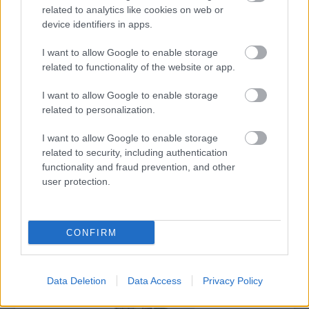
kezdve keményen ivott. Később már senki
related to analytics like cookies on web or
sem emlékezett rá, hogy volt-e józan is
device identifiers in apps.
valaha.
I want to allow Google to enable storage
related to functionality of the website or app.
I want to allow Google to enable storage
Erdély
related to personalization.
I want to allow Google to enable storage
related to security, including authentication
functionality and fraud prevention, and other
user protection.
KÉZMŰVES MESTERSÉGEK TALÁLKOZÓJA A
CONFIRM
MAROSVÁSÁRHELYI VÁRBAN
Data Deletion
Data Access
Privacy Policy