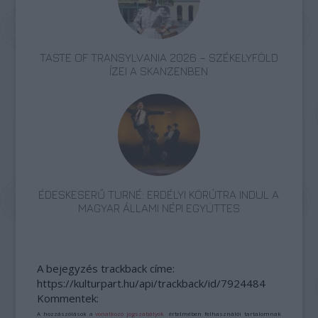
TASTE OF TRANSYLVANIA 2026 – SZÉKELYFÖLD
ÍZEI A SKANZENBEN
ÉDESKESERŰ TURNÉ: ERDÉLYI KÖRÚTRA INDUL A
MAGYAR ÁLLAMI NÉPI EGYÜTTES
A bejegyzés trackback címe:
https://kulturpart.hu/api/trackback/id/7924484
Kommentek:
A hozzászólások a
vonatkozó jogszabályok
értelmében felhasználói tartalomnak