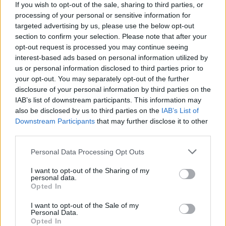
Csak van. Na, meg fogják egymás kezét”. Én
If you wish to opt-out of the sale, sharing to third parties, or
is megfogtam az Ilonkáét egyszer. De nem
processing of your personal or sensitive information for
volt jó. Olyan nedves volt. Akkor hátratörtem
targeted advertising by us, please use the below opt-out
a karját, mert odajött Marci. Neki azt
section to confirm your selection. Please note that after your
mondtam, hogy Ilonka elvette a vonalzómat.
opt-out request is processed you may continue seeing
Elhitte. A tanító néni sem tudja. „Az egy szép
interest-based ads based on personal information utilized by
us or personal information disclosed to third parties prior to
dolog” – hajtogatja. De én megírom neki. Én
your opt-out. You may separately opt-out of the further
igazán láttam, hogy mekkora butaság…
disclosure of your personal information by third parties on the
És Kerekes Istvánka megírta. Később meg
IAB’s list of downstream participants. This information may
soha nem értette, hogy miért nem
also be disclosed by us to third parties on the
IAB’s List of
osztályozták le a dolgozatát. Még Kerekes
Downstream Participants
that may further disclose it to other
István korában sem. Visszagondolva, mindig
third parties.
rosszallóan csóválta meg a fejét, a lassan
Please note that this website/app uses one or more Google
megoldhatatlanná vált problémán. Gyerekei
Personal Data Processing Opt Outs
services and may gather and store information including but
szépen serdültek, családi élete normálisnak
not limited to your visit or usage behaviour. You may click to
I want to opt-out of the Sharing of my
volt mondható, havi egy verekedéssel
personal data.
grant or deny consent to Google and its third-party tags to
tarkítva. A padon szorongó fiatalok látványa
Opted In
use your data for below specified purposes in below Google
azonban egyre jobban kínozta. Egyébként
consent section.
I want to opt-out of the Sale of my
volt is ideje kínlódni, hisz a napi tíz szövőgyári
Personal Data.
munkaóra, s az enyhe italozás rengeteg
Opted In