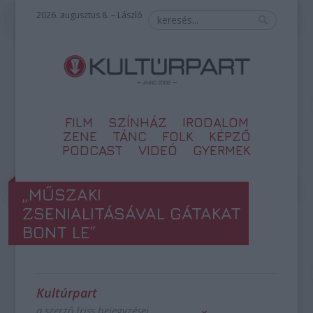
2026. augusztus 8. – László
FILM
SZÍNHÁZ
IRODALOM
ZENE
TÁNC
FOLK
KÉPZŐ
PODCAST
VIDEÓ
GYERMEK
„MŰSZAKI
ZSENIALITÁSÁVAL GÁTAKAT
BONT LE”
Kultúrpart
a szerző friss bejegyzései