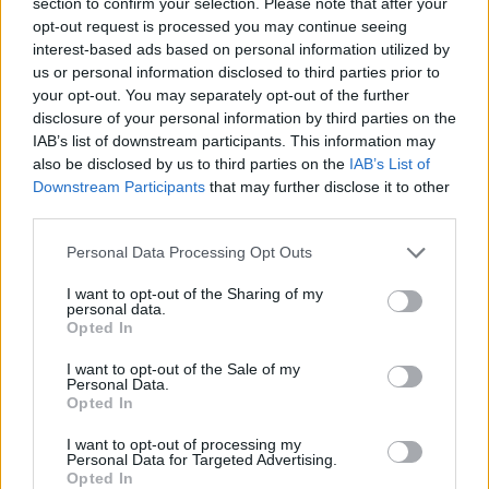
section to confirm your selection. Please note that after your
csodamozdony (230km/h végsebesség, 86
opt-out request is processed you may continue seeing
tonna) jobbra a modellvasút, balra az
interest-based ads based on personal information utilized by
állófogadás keretében megevésre szánt
us or personal information disclosed to third parties prior to
szendvicsek, pogácsák és sütik.
your opt-out. You may separately opt-out of the further
disclosure of your personal information by third parties on the
Középen meg a fontos emberek. A hivatalos
IAB’s list of downstream participants. This information may
also be disclosed by us to third parties on the
IAB’s List of
meghívót Kruzsner Péter zongorajátéka
Downstream Participants
that may further disclose it to other
kísérte, aki a XIII. Magyar Rapszódiával
third parties.
örvendeztette meg a közönséget. Dr.
Horváth Imre, a Szentlélek Plébánia
Please note that this website/app uses one or more Google
Personal Data Processing Opt Outs
plébánosa megáldotta a mozdonyt, a fontos
services and may gather and store information including but
emberek elvágták a fekete leplet, és
not limited to your visit or usage behaviour. You may click to
I want to opt-out of the Sharing of my
personal data.
előbukkant a 120 négyzetméternyi fóliával
grant or deny consent to Google and its third-party tags to
Opted In
use your data for below specified purposes in below Google
borított, Liszt arcmásával díszitett mozdony.
consent section.
Horváth Imre elmondta, hogy tőle még nem
I want to opt-out of the Sale of my
Personal Data.
kértek áldást gépjárműre, de nem utasítaná
Opted In
el a megkeresést. Megtudtuk, hogy a
kormány karmester akar lenni az egyes
I want to opt-out of processing my
Personal Data for Targeted Advertising.
utazási alágazatok között, és hogy a vasút a
Opted In