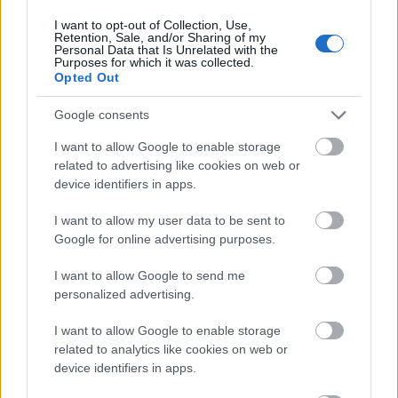
nemzeti vagyon szerves része.
I want to opt-out of Collection, Use,
Retention, Sale, and/or Sharing of my
Az ünnepélyes leleplezés után már tereltek is
Personal Data that Is Unrelated with the
Purposes for which it was collected.
minket egy külső vágányra, ahol lehetett
Opted Out
mozdonyt vezetni (M44-es 1976-os), persze a
protokollt betartva csak a fontos emberek
Google consents
után. Azt is megtudtam, hiába megy gyorsan
a mozdony, Magyarországon kevés pálya
I want to allow Google to enable storage
van, ahol 180-al lehet tépni, a többin bizony
related to advertising like cookies on web or
device identifiers in apps.
marad a cammogás.
I want to allow my user data to be sent to
Az utolsó szendvics eltakarítása után elindult
Google for online advertising purposes.
vissza a vonat, mely minden állomáson
zenével köszöntötte az utasokat. A
I want to allow Google to send me
következő dekor is tervbe van véve, a Gysev
personalized advertising.
pályázatot ír ki, ki kerüljön „büszkeségünk a
Taurusra”, mely az erő, a stabilitás és a
I want to allow Google to enable storage
mobilitás jelképe.
related to analytics like cookies on web or
device identifiers in apps.