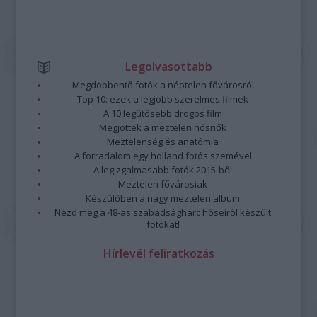
Legolvasottabb
Megdöbbentő fotók a néptelen fővárosról
Top 10: ezek a legjobb szerelmes filmek
A 10 legütősebb drogos film
Megjöttek a meztelen hősnők
Meztelenség és anatómia
A forradalom egy holland fotós szemével
A legizgalmasabb fotók 2015-ből
Meztelen fővárosiak
Készülőben a nagy meztelen album
Nézd meg a 48-as szabadságharc hőseiről készült
fotókat!
Hírlevél feliratkozás