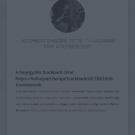
„AZ EMBERT EMBERRÉ TETTE…” – VASÁRNAP
ZÁRT A DOMBOS FEST
A bejegyzés trackback címe:
https://kulturpart.hu/api/trackback/id/7883606
Kommentek:
A hozzászólások a
vonatkozó jogszabályok
értelmében felhasználói tartalomnak
minősülnek, értük a
szolgáltatás technikai
üzemeltetője semmilyen felelősséget
nem vállal, azokat nem ellenőrzi. Kifogás esetén forduljon a blog szerkesztőjéhez.
Részletek a
Felhasználási feltételekben
és az
adatvédelmi tájékoztatóban
.