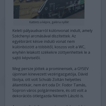
Kattints a képre, galéria nyílik!
Keleti pályaudvarról különvonat indult, amely
Széchenyi arcmásával díszítettek. Az
egyébiránt késve induló vonat nem
különbözött a többitől, koszos volt a WC,
enyhén lelakott székekre zöttyenhettek le a
sajtó képviselői.
Meg persze jöttek a prominensek, a GYSEV
újonnan kinevezett vezérigazgatója, Dávid
Ibolya, ott volt Schváb Zoltán helyettes
államtitkár, nem ért oda Dr. Fodor Tamás,
Sopron város polgármestere, és ott volt a
dekorációs ötletgazda Németh László is.