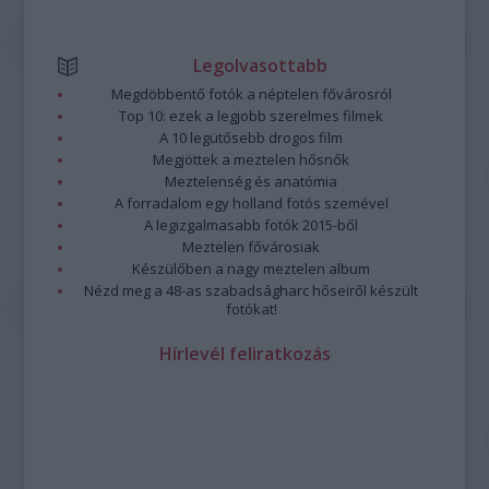
Legolvasottabb
Megdöbbentő fotók a néptelen fővárosról
Top 10: ezek a legjobb szerelmes filmek
A 10 legütősebb drogos film
Megjöttek a meztelen hősnők
Meztelenség és anatómia
A forradalom egy holland fotós szemével
A legizgalmasabb fotók 2015-ből
Meztelen fővárosiak
Készülőben a nagy meztelen album
Nézd meg a 48-as szabadságharc hőseiről készült
fotókat!
Hírlevél feliratkozás