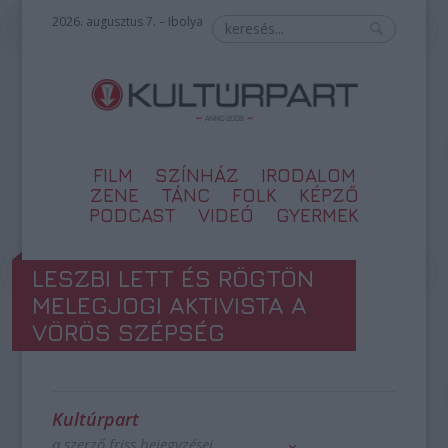
2026. augusztus 7. – Ibolya
FILM
SZÍNHÁZ
IRODALOM
ZENE
TÁNC
FOLK
KÉPZŐ
PODCAST
VIDEÓ
GYERMEK
LESZBI LETT ÉS RÖGTÖN
MELEGJOGI AKTIVISTA A
VÖRÖS SZÉPSÉG
Kultúrpart
a szerző friss bejegyzései