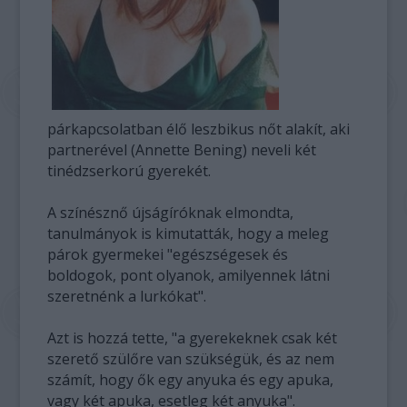
párkapcsolatban élő leszbikus nőt alakít, aki
partnerével (Annette Bening) neveli két
tinédzserkorú gyerekét.
A színésznő újságíróknak elmondta,
tanulmányok is kimutatták, hogy a meleg
párok gyermekei "egészségesek és
boldogok, pont olyanok, amilyennek látni
szeretnénk a lurkókat".
Azt is hozzá tette, "a gyerekeknek csak két
szerető szülőre van szükségük, és az nem
számít, hogy ők egy anyuka és egy apuka,
vagy két apuka, esetleg két anyuka".