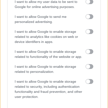
I want to allow my user data to be sent to
Google for online advertising purposes.
I want to allow Google to send me
personalized advertising.
I want to allow Google to enable storage
SZEMBE MERSZ NÉZNI AZZAL, AKIVÉ
related to analytics like cookies on web or
VÁLHATTÁL VOLNA?
device identifiers in apps.
I want to allow Google to enable storage
related to functionality of the website or app.
I want to allow Google to enable storage
related to personalization.
TERMÉSZETFELETTI ERŐK ÉS ELFELEDETT
I want to allow Google to enable storage
TITKOK: ITT A SHELBY OAKS – A GONOSZ
related to security, including authentication
NYOMÁBAN MAGYAR ELŐZETESE
functionality and fraud prevention, and other
user protection.