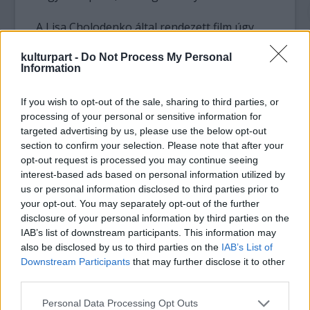
A Lisa Cholodenko által rendezett film úgy
festi le a leszbikus anyákat, mint egy modern,
kulturpart -
Do Not Process My Personal
hétköznapi házaspárt, akik mindent
Information
megtesznek, hogy jó szülők legyenek. Ám
életük fenekestül felfordul, amikor gyerekek
If you wish to opt-out of the sale, sharing to third parties, or
megkeresik a biológiai apjukat, bevonják a
processing of your personal or sensitive information for
család életébe, és az egyik nő beleszeret. Az
targeted advertising by us, please use the below opt-out
alkotást idén mutatták be Berlinben.
section to confirm your selection. Please note that after your
opt-out request is processed you may continue seeing
A melegházasságot aktívan támogató Moore
interest-based ads based on personal information utilized by
szerint a film leginkább arról szól, hogy mit
us or personal information disclosed to third parties prior to
jelent egy családnak lenni, és hogy pusztán a
your opt-out. You may separately opt-out of the further
biológiai kapcsolat nem tesz valakit jobb
disclosure of your personal information by third parties on the
szülővé.
IAB’s list of downstream participants. This information may
also be disclosed by us to third parties on the
IAB’s List of
Downstream Participants
that may further disclose it to other
A most 49 esztendős Moore a hollywoodi
third parties.
átlaghoz képest, későn, a harmincas évei
elején kezdte színész karrierjét, és
Please note that this website/app uses one or more Google
Personal Data Processing Opt Outs