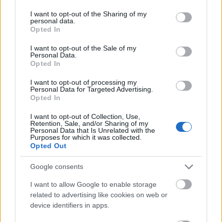
fokozatosan kapott egyre fontosabb
services and may gather and store information including but
szerepeket. Eddig négyszer jelölték Oscar-
not limited to your visit or usage behaviour. You may click to
I want to opt-out of the Sharing of my
personal data.
díjra: a Boogie Nights (1997), az Egy
grant or deny consent to Google and its third-party tags to
Opted In
use your data for below specified purposes in below Google
kapcsolat vége (1999), Az Órák, és a Távol a
consent section.
mennyországtól című filmekben nyújtott
I want to opt-out of the Sale of my
Personal Data.
alakításáért.
Opted In
Idén a Római Filmfesztiválon életműdíjjal
I want to opt-out of processing my
Personal Data for Targeted Advertising.
tüntették ki; a Marcus Aurelius Színészdíjat
Opted In
Paolo Sorrentinótól, az Il Divo együttes
vezetőjétől vehette át kedd este. Az ötödik
I want to opt-out of Collection, Use,
Retention, Sale, and/or Sharing of my
évébe lépett fesztivál előző négy kiadásán az
Personal Data that Is Unrelated with the
Purposes for which it was collected.
elismerést Sean Connery, Sophia Loren, Al
Opted Out
Pacino és Meryl Streep kapta.
Google consents
I want to allow Google to enable storage
related to advertising like cookies on web or
Olaszország
Film
Filmpremier
Hollywoodi filmipar
device identifiers in apps.