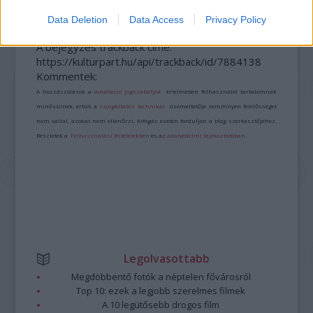
Data Deletion
Data Access
Privacy Policy
A bejegyzés trackback címe:
https://kulturpart.hu/api/trackback/id/7884138
Kommentek:
A hozzászólások a
vonatkozó jogszabályok
értelmében felhasználói tartalomnak
minősülnek, értük a
szolgáltatás technikai
üzemeltetője semmilyen felelősséget
nem vállal, azokat nem ellenőrzi. Kifogás esetén forduljon a blog szerkesztőjéhez.
Részletek a
Felhasználási feltételekben
és az
adatvédelmi tájékoztatóban
.
Legolvasottabb
Megdöbbentő fotók a néptelen fővárosról
Top 10: ezek a legjobb szerelmes filmek
A 10 legütősebb drogos film