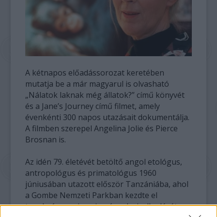
A kétnapos előadássorozat keretében
mutatja be a már magyarul is olvasható
„Nálatok laknak még állatok?” című könyvét
és a Jane’s Journey című filmet, amely
évenkénti 300 napos utazásait dokumentálja.
A filmben szerepel Angelina Jolie és Pierce
Brosnan is.
Az idén 79. életévét betöltő angol etológus,
antropológus és primatológus 1960
júniusában utazott először Tanzániába, ahol
a Gombe Nemzeti Parkban kezdte el
tanulmányozni a csimpánzok viselkedését.