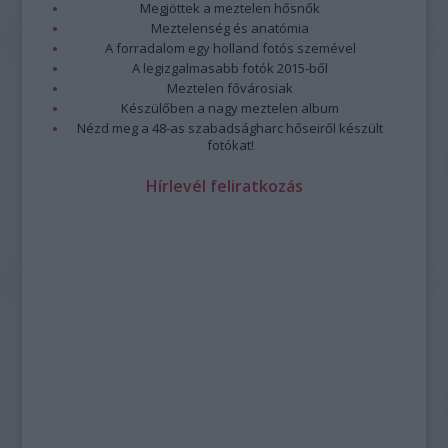
Megjöttek a meztelen hősnők
Meztelenség és anatómia
A forradalom egy holland fotós szemével
A legizgalmasabb fotók 2015-ből
Meztelen fővárosiak
Készülőben a nagy meztelen album
Nézd meg a 48-as szabadságharc hőseiről készült
fotókat!
Hírlevél feliratkozás