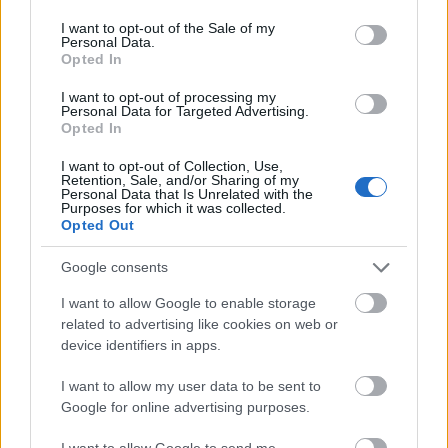
use your data for below specified purposes in below Google
Hölgyévé, ami a nők esetében megegyezik a
consent section.
I want to opt-out of the Sale of my
lovaggá ütéssel, 2005-ben pedig a Pécsi
Personal Data.
Tudomány Egyetem díszdoktorává
Opted In
választották.
I want to opt-out of processing my
Personal Data for Targeted Advertising.
Nézzen bele a csodálatos film előzetesébe!
Opted In
I want to opt-out of Collection, Use,
Retention, Sale, and/or Sharing of my
Personal Data that Is Unrelated with the
Purposes for which it was collected.
Opted Out
Google consents
I want to allow Google to enable storage
related to advertising like cookies on web or
device identifiers in apps.
I want to allow my user data to be sent to
Google for online advertising purposes.
I want to allow Google to send me