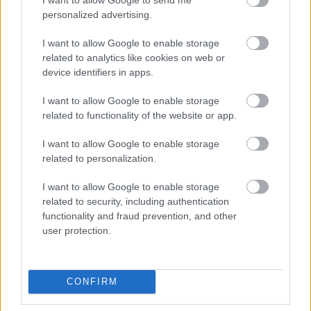
personalized advertising.
I want to allow Google to enable storage
related to analytics like cookies on web or
device identifiers in apps.
I want to allow Google to enable storage
related to functionality of the website or app.
I want to allow Google to enable storage
Környezetvédelem
Fenntarthatóság
Állatvilág
Lavór
related to personalization.
I want to allow Google to enable storage
related to security, including authentication
functionality and fraud prevention, and other
user protection.
DAVID ATTENBOROUGH ÚJ ÓCEÁNFILMJE
CONFIRM
JÚNIUSBAN DEBÜTÁL: LENYŰGÖZŐ UTAZÁS A
TENGEREK MEGMENTÉSÉÉRT