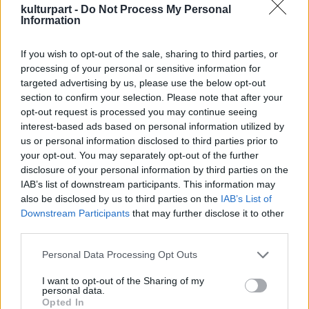
Legjelentősebb eredménye, az a fölismerés,
kulturpart -
Do Not Process My Personal
hogy a csimpánzok képesek eszközt
Information
használni, például botok és fűszálak
alkalmazásával hangyát fogni, vagy kövek
If you wish to opt-out of the sale, sharing to third parties, or
segítségével feltörni a kemény héjú
processing of your personal or sensitive information for
terméseket.
targeted advertising by us, please use the below opt-out
section to confirm your selection. Please note that after your
Goodall manapság utazó nagykövetként hívja
opt-out request is processed you may continue seeing
fel az emberiség figyelmét a
interest-based ads based on personal information utilized by
us or personal information disclosed to third parties prior to
természetvédelem fontosságára, és az
your opt-out. You may separately opt-out of the further
országokat járva, az előadásai keretein belül
disclosure of your personal information by third parties on the
mesél az élővilág biodiverzitásának,
IAB’s list of downstream participants. This information may
fenntarthatóságának fontosságáról.
also be disclosed by us to third parties on the
IAB’s List of
Downstream Participants
that may further disclose it to other
1967-ben Goodall átvette a Gombei Nemzeti
third parties.
Park igazgatói posztját, tíz évvel
Please note that this website/app uses one or more Google
később,1977-ben létrehozta a Jane Goodall
Personal Data Processing Opt Outs
services and may gather and store information including but
Intézetet (JGI). Munkájáért számos
not limited to your visit or usage behaviour. You may click to
I want to opt-out of the Sharing of my
elismerésben részesült, 2003-ban a brit
personal data.
grant or deny consent to Google and its third-party tags to
királynő Goodallt kinevezte a Brit Birodalom
Opted In