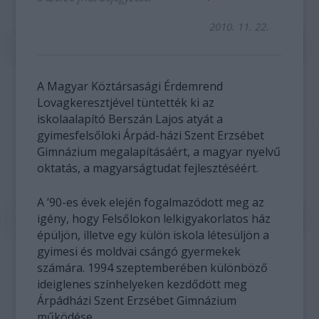
2010. 11. 22.
A Magyar Köztársasági Érdemrend
Lovagkeresztjével tüntették ki az
iskolaalapító Berszán Lajos atyát a
gyimesfelsőloki Árpád-házi Szent Erzsébet
Gimnázium megalapításáért, a magyar nyelvű
oktatás, a magyarságtudat fejlesztéséért.
A ’90-es évek elején fogalmazódott meg az
igény, hogy Felsőlokon lelkigyakorlatos ház
épüljön, illetve egy külön iskola létesüljön a
gyimesi és moldvai csángó gyermekek
számára. 1994 szeptemberében különböző
ideiglenes színhelyeken kezdődött meg
Árpádházi Szent Erzsébet Gimnázium
működése,