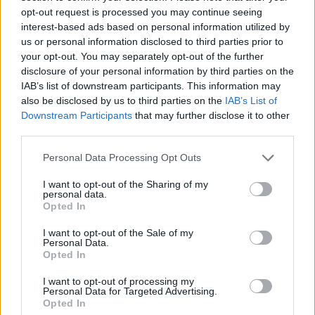
opt-out request is processed you may continue seeing
Berszán Lajos 1943. január 15-én született a
interest-based ads based on personal information utilized by
Sepsiszentgyörgyön, de valójában a
us or personal information disclosed to third parties prior to
háromszéki Zágont tekintette szülőfalujának,
your opt-out. You may separately opt-out of the further
ahol egész gyermekkorát töltötte. Édesapját
disclosure of your personal information by third parties on the
5 éves korában elveszítette, és hamarosan
IAB’s list of downstream participants. This information may
meghalt a kistestvére is. Özvegy édesanyja
also be disclosed by us to third parties on the
IAB’s List of
egyetlen gyermekeként Zágonban végezte el
Downstream Participants
that may further disclose it to other
az elemi iskola hét osztályát. 12 éves korától
third parties.
Gyulafehérváron folytatta tanulmányait, az
Please note that this website/app uses one or more Google
Personal Data Processing Opt Outs
úgynevezett Kántoriskolában. A kántoriskola
services and may gather and store information including but
elvégzése után felvételizett az ugyancsak
not limited to your visit or usage behaviour. You may click to
I want to opt-out of the Sharing of my
gyulafehérvári Római Katolikus Hittudományi
personal data.
grant or deny consent to Google and its third-party tags to
Opted In
Főiskolára. A teológiai tanulmányok
use your data for below specified purposes in below Google
befejezése után 1966. április 17-én szentelte
consent section.
I want to opt-out of the Sale of my
pappá Márton Áron püspök.
Personal Data.
Opted In
I want to opt-out of processing my
Personal Data for Targeted Advertising.
Opted In