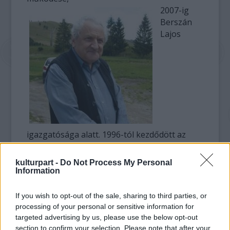
2007-ig
Berszán
Lajos
igazgatósága alatt. 1996-tól kezdődött az
átköltözés a folyamatosan készülő új
épületrészekbe. 2010-ben már nem csak
kulturpart -
Do Not Process My Personal
gimnázium működik az intézmény keretében,
Information
hanem óvoda, általános iskola és esti tagozat
is. 2010-ben már több mint négyszáz csángó
If you wish to opt-out of the sale, sharing to third parties, or
és székely növendéke van a teljes oktatási
processing of your personal or sensitive information for
intézménynek.
targeted advertising by us, please use the below opt-out
section to confirm your selection. Please note that after your