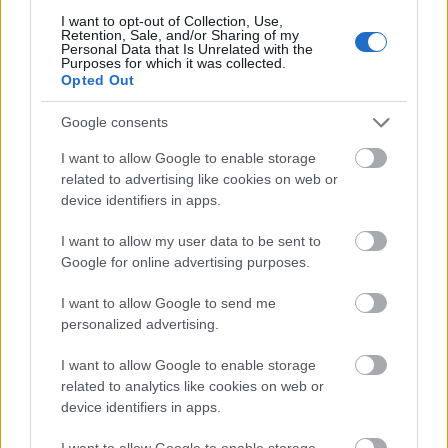
Vallás
Erdély
I want to opt-out of Collection, Use,
Retention, Sale, and/or Sharing of my
Personal Data that Is Unrelated with the
Purposes for which it was collected.
Opted Out
Google consents
I want to allow Google to enable storage
related to advertising like cookies on web or
KÉZMŰVES MESTERSÉGEK TALÁLKOZÓJA A
device identifiers in apps.
MAROSVÁSÁRHELYI VÁRBAN
I want to allow my user data to be sent to
Google for online advertising purposes.
I want to allow Google to send me
personalized advertising.
I want to allow Google to enable storage
TASTE OF TRANSYLVANIA 2026 – SZÉKELYFÖLD
related to analytics like cookies on web or
ÍZEI A SKANZENBEN
device identifiers in apps.
I want to allow Google to enable storage