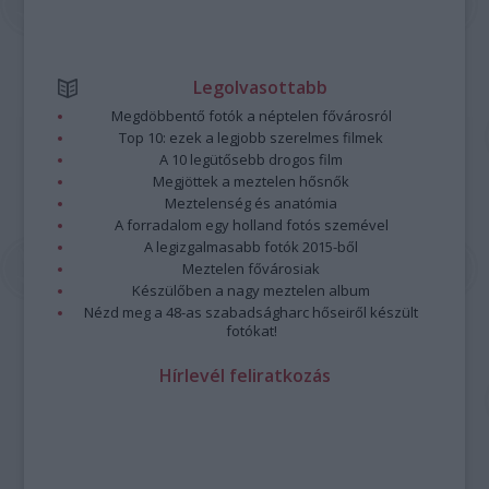
Legolvasottabb
Megdöbbentő fotók a néptelen fővárosról
Top 10: ezek a legjobb szerelmes filmek
A 10 legütősebb drogos film
Megjöttek a meztelen hősnők
Meztelenség és anatómia
A forradalom egy holland fotós szemével
A legizgalmasabb fotók 2015-ből
Meztelen fővárosiak
Készülőben a nagy meztelen album
Nézd meg a 48-as szabadságharc hőseiről készült
fotókat!
Hírlevél feliratkozás