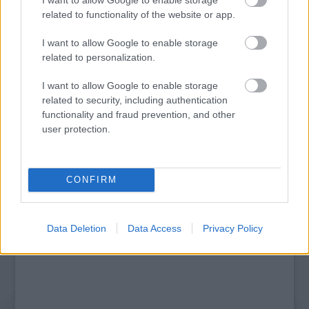
related to functionality of the website or app.
I want to allow Google to enable storage
related to personalization.
ÉDESKESERŰ TURNÉ: ERDÉLYI KÖRÚTRA INDUL A
I want to allow Google to enable storage
MAGYAR ÁLLAMI NÉPI EGYÜTTES
related to security, including authentication
functionality and fraud prevention, and other
user protection.
A bejegyzés trackback címe:
https://kulturpart.hu/api/trackback/id/7924554
CONFIRM
Kommentek:
A hozzászólások a
vonatkozó jogszabályok
értelmében felhasználói tartalomnak
minősülnek, értük a
szolgáltatás technikai
üzemeltetője semmilyen felelősséget
Data Deletion
Data Access
Privacy Policy
nem vállal, azokat nem ellenőrzi. Kifogás esetén forduljon a blog szerkesztőjéhez.
Részletek a
Felhasználási feltételekben
és az
adatvédelmi tájékoztatóban
.