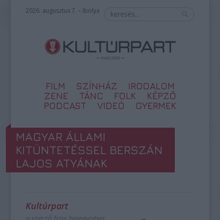
2026. augusztus 7. – Ibolya
FILM
SZÍNHÁZ
IRODALOM
ZENE
TÁNC
FOLK
KÉPZŐ
PODCAST
VIDEÓ
GYERMEK
MAGYAR ÁLLAMI
KITÜNTETÉSSEL BERSZÁN
LAJOS ATYÁNAK
Kultúrpart
a szerző friss bejegyzései