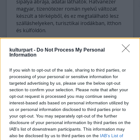
sípálya ábrája, adatai láthatók. Hatvanezer
magyar, tizenötezer román nyelvű változat
készült a térképből, és ez megtalálható lesz
szálláshelyeken, turisztikai irodákban, itthon
és külföldön.
A térkép elkészítésekor az egyszerűség,
kulturpart -
Do Not Process My Personal
értelmezhetőség volt a fő szempont –
Information
mondta Fazakas Szabolcs, a kampány
kivitelezője, aki szerint a székelyföldi téli
If you wish to opt-out of the sale, sharing to third parties, or
turisztikai kínálatot népszerűsítő filmek
processing of your personal or sensitive information for
fiatalos tartalommal készültek, ezt a
targeted advertising by us, please use the below opt-out
korosztályt célozzák meg a leginkább. A
section to confirm your selection. Please note that after your
térkép az interneten is elérhető a
opt-out request is processed you may continue seeing
www.iranytu.ro/siterkep oldalon.
interest-based ads based on personal information utilized by
us or personal information disclosed to third parties prior to
A téli turisztikai kampány során Bukarestben
your opt-out. You may separately opt-out of the further
disclosure of your personal information by third parties on the
és Budapesten is nemzetközi turisztikai
IAB’s list of downstream participants. This information may
kiállításon népszerűsítették Székelyföldet,
also be disclosed by us to third parties on the
IAB’s List of
élénk érdeklődést tapasztalva – közölte