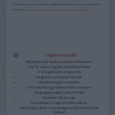
nem vállal, azokat nem ellenőrzi. Kifogás esetén forduljon a blog szerkesztőjéhez.
Részletek a
Felhasználási feltételekben
és az
adatvédelmi tájékoztatóban
.
Legolvasottabb
Megdöbbentő fotók a néptelen fővárosról
Top 10: ezek a legjobb szerelmes filmek
A 10 legütősebb drogos film
Megjöttek a meztelen hősnők
Meztelenség és anatómia
A forradalom egy holland fotós szemével
A legizgalmasabb fotók 2015-ből
Meztelen fővárosiak
Készülőben a nagy meztelen album
Nézd meg a 48-as szabadságharc hőseiről készült
fotókat!