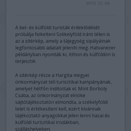
2010. 12. 04.
A bel- és külföldi turisták érdeklődését
próbálja felkelteni Székelyföld iránt télen is
az a sítérkép, amely a tájegység sípályáinak
legfontosabb adatait jeleníti meg. Hatvanezer
példányban nyomták ki, itthon és külföldön is
terjesztik
A sítérkép része a Hargita megyei
önkormányzat téli turisztikai kampányának,
amelyet hétfőn indítottak el. Mint Borboly
Csaba, az önkormányzat elnöke
sajtótájékoztatón elmondta, a székelyföldi
telet is értékesíteni kell, ezért kívánnak
tájékoztató anyagokkal jelen lenni hazai és
külföldi turisztikai irodákban,
szálláshelyeken.