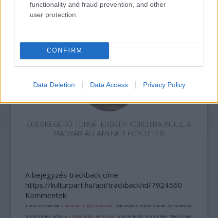
functionality and fraud prevention, and other
user protection.
TASTE OF TRANSYLVANIA 2026 – SZÉKELYFÖLD
ÍZEI A SKANZENBEN
CONFIRM
Data Deletion
Data Access
Privacy Policy
ÉDESKESERŰ TURNÉ: ERDÉLYI KÖRÚTRA INDUL A
MAGYAR ÁLLAMI NÉPI EGYÜTTES
A bejegyzés trackback címe:
https://kulturpart.hu/api/trackback/id/7924560
Kommentek:
A hozzászólások a
vonatkozó jogszabályok
értelmében felhasználói tartalomnak
minősülnek, értük a
szolgáltatás technikai
üzemeltetője semmilyen felelősséget