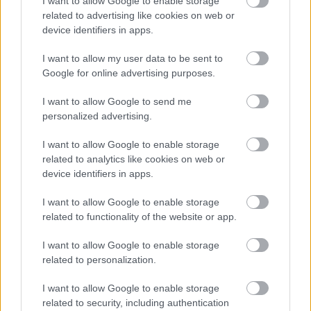
I want to allow Google to enable storage
közepére szeretnék elindítani. A pályát
related to advertising like cookies on web or
webkamerán folyamatosan lehet követni
device identifiers in apps.
I want to allow my user data to be sent to
Google for online advertising purposes.
Erdély
I want to allow Google to send me
personalized advertising.
I want to allow Google to enable storage
related to analytics like cookies on web or
device identifiers in apps.
I want to allow Google to enable storage
related to functionality of the website or app.
KÉZMŰVES MESTERSÉGEK TALÁLKOZÓJA A
MAROSVÁSÁRHELYI VÁRBAN
I want to allow Google to enable storage
related to personalization.
I want to allow Google to enable storage
related to security, including authentication