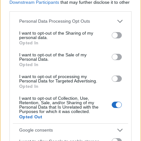
Downstream Participants
that may further disclose it to other
Birtalan József megyemenedzser, aki szerint
third parties.
a székelyföldi turisztikai kínálat versenyképes
a hazai kínálattal, árban előnyösebb, és most
Please note that this website/app uses one or more Google
Personal Data Processing Opt Outs
a minőségi fejlesztésre kell helyezni a
services and may gather and store information including but
not limited to your visit or usage behaviour. You may click to
I want to opt-out of the Sharing of my
hangsúlyt.
personal data.
grant or deny consent to Google and its third-party tags to
Opted In
use your data for below specified purposes in below Google
Előkészítették a tusnádfürdői sípályát
consent section.
I want to opt-out of the Sale of my
Personal Data.
A sajtótájékoztatón jelen lévő Kalamár Andor,
Opted In
a Tusnádfürdői Turisztikai Egyesület elnöke
I want to opt-out of processing my
arról számolt be, hogy az egyesület
Personal Data for Targeted Advertising.
sikeresen pályázott a polgármesteri hivatallal
Opted In
együtt egy kétéves integrált
I want to opt-out of Collection, Use,
marketingprogramra, amely a népszerűsítés
Retention, Sale, and/or Sharing of my
mellett események szervezését is lehetővé
Personal Data that Is Unrelated with the
Purposes for which it was collected.
teszi. Igyekeznek bevinni a köztudatba a
Opted Out
tusnádfürdői sípályát, amelyet már
előkészítettek a síidényre: megtisztították,
Google consents
biztosították a vízelvezetést, és december