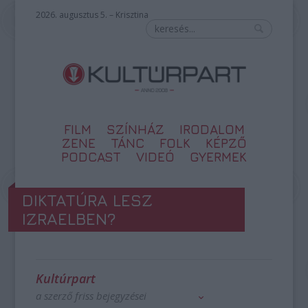
2026. augusztus 5. – Krisztina
FILM
SZÍNHÁZ
IRODALOM
ZENE
TÁNC
FOLK
KÉPZŐ
PODCAST
VIDEÓ
GYERMEK
DIKTATÚRA LESZ
IZRAELBEN?
Kultúrpart
a szerző friss bejegyzései