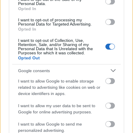
kapcsolatba a sajtó embereivel. Nem
Personal Data.
használhat mobiltelefont, sem az internetet,
Opted In
ami az emberi jogok egyértelmű megsértése
I want to opt-out of processing my
— fogalmazott az Emberi Jogok Ligája az
Personal Data for Targeted Advertising.
eset kapcsán.
Opted In
I want to opt-out of Collection, Use,
Forrás:
MTI
Retention, Sale, and/or Sharing of my
Personal Data that Is Unrelated with the
Purposes for which it was collected.
Opted Out
Google consents
Botrány
Bűn
Jog
Lavór
I want to allow Google to enable storage
related to advertising like cookies on web or
device identifiers in apps.
I want to allow my user data to be sent to
Google for online advertising purposes.
I want to allow Google to send me
„NEM TÖBB EZER EMBERRE UTAZUNK, HANEM
personalized advertising.