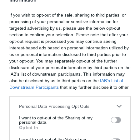
Vanunut, akit ott elfogtak és Izraelbe vittek.
Egy bíróság 18 évi börtönre ítélte, a
If you wish to opt-out of the sale, sharing to third parties, or
büntetést az utolsó napig leülte.
processing of your personal or sensitive information for
targeted advertising by us, please use the below opt-out
A kiutazás megtiltásával Izrael azoknak a
section to confirm your selection. Please note that after your
dicstelen államoknak a sorába állt be,
opt-out request is processed you may continue seeing
interest-based ads based on personal information utilized by
amelyek megtagadják belső ellenzékük
us or personal information disclosed to third parties prior to
tagjaitól olyan külföldi kitüntetések átvételét,
your opt-out. You may separately opt-out of the further
amelyeket hősies tetteikkel érdemeltek ki —
disclosure of your personal information by third parties on the
mutatott rá Vanunu ügyvédje. — Ugyanígy
IAB’s list of downstream participants. This information may
bánt Lengyelország 1983-ban a Nobel-
also be disclosed by us to third parties on the
IAB’s List of
békedíjas Lech Walesával, és ugyanígy
Downstream Participants
that may further disclose it to other
cselekszik napjainkban Kína a pekingi rezsim
third parties.
ellenfeleivel.
Please note that this website/app uses one or more Google
Personal Data Processing Opt Outs
services and may gather and store information including but
Vanunu ma Tel-Avivban él, minden
not limited to your visit or usage behaviour. You may click to
I want to opt-out of the Sharing of my
mozgásáról köteles tájékoztatni a
personal data.
grant or deny consent to Google and its third-party tags to
rendőrséget. Nem mehet külföldi
Opted In
use your data for below specified purposes in below Google
képviseletek közelébe, nem léphet
consent section.
I want to opt-out of the Sale of my