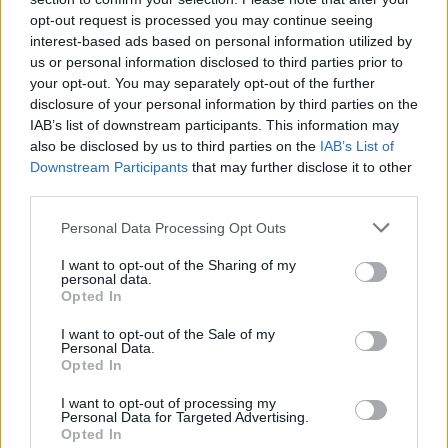
Boldogtalanok; Kleist: Amphitryon; Goldoni:
opt-out request is processed you may continue seeing
Mirandolina; Wedekind: A tavasz ébredése.
interest-based ads based on personal information utilized by
us or personal information disclosed to third parties prior to
A vígjáték szereplői: Molnos András Csaba,
your opt-out. You may separately opt-out of the further
Kiss Attila, Mátray László, Aszalos Géza,
disclosure of your personal information by third parties on the
Balázs Attila, Bandi András Zsolt, Borbély B.
IAB’s list of downstream participants. This information may
Emília, Tasnádi-Sáhy Noémi, Lőrincz Rita,
also be disclosed by us to third parties on the
IAB’s List of
Magyari Etelka, László Pecka Péter, Páll
Downstream Participants
that may further disclose it to other
Gecse Ákos, Nagy Sándor, Vass Richárd,
third parties.
valamint Kardos M. Róbert, a Nagyváradi
Please note that this website/app uses one or more Google
Personal Data Processing Opt Outs
Állami Színház Szigligeti Társulatának tagja.
services and may gather and store information including but
not limited to your visit or usage behaviour. You may click to
I want to opt-out of the Sharing of my
A produkció létrejöttéhez hozzájárult
personal data.
grant or deny consent to Google and its third-party tags to
Opted In
Sediánszky Nóra dramaturg, Kalmár Bence
use your data for below specified purposes in below Google
díszlet- és jelmeztervező, valamint Albert
consent section.
I want to opt-out of the Sale of my
Alpár tervező asszisztens. Az előadásban
Personal Data.
Opted In
elhangzó élőzenét Kiss Attila hangszerelte.
I want to opt-out of processing my
Personal Data for Targeted Advertising.
Opted In