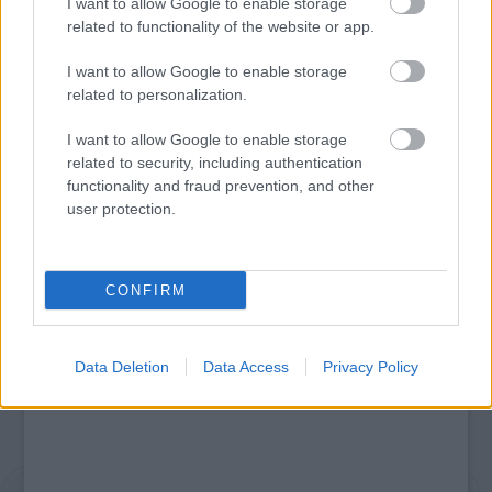
I want to allow Google to enable storage
related to functionality of the website or app.
I want to allow Google to enable storage
related to personalization.
TASTE OF TRANSYLVANIA 2026 – SZÉKELYFÖLD
I want to allow Google to enable storage
ÍZEI A SKANZENBEN
related to security, including authentication
functionality and fraud prevention, and other
user protection.
A bejegyzés trackback címe:
https://kulturpart.hu/api/trackback/id/7924678
CONFIRM
Kommentek:
A hozzászólások a
vonatkozó jogszabályok
értelmében felhasználói tartalomnak
minősülnek, értük a
szolgáltatás technikai
üzemeltetője semmilyen felelősséget
Data Deletion
Data Access
Privacy Policy
nem vállal, azokat nem ellenőrzi. Kifogás esetén forduljon a blog szerkesztőjéhez.
Részletek a
Felhasználási feltételekben
és az
adatvédelmi tájékoztatóban
.