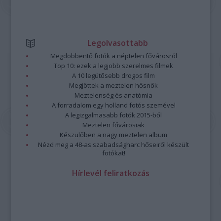
Legolvasottabb
Megdöbbentő fotók a néptelen fővárosról
Top 10: ezek a legjobb szerelmes filmek
A 10 legütősebb drogos film
Megjöttek a meztelen hősnők
Meztelenség és anatómia
A forradalom egy holland fotós szemével
A legizgalmasabb fotók 2015-ből
Meztelen fővárosiak
Készülőben a nagy meztelen album
Nézd meg a 48-as szabadságharc hőseiről készült
fotókat!
Hírlevél feliratkozás