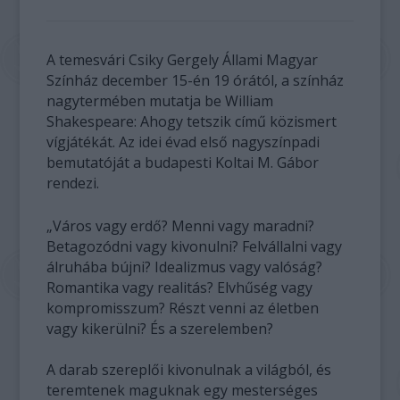
A temesvári Csiky Gergely Állami Magyar
Színház december 15-én 19 órától, a színház
nagytermében mutatja be William
Shakespeare: Ahogy tetszik című közismert
vígjátékát. Az idei évad első nagyszínpadi
bemutatóját a budapesti Koltai M. Gábor
rendezi.
„Város vagy erdő? Menni vagy maradni?
Betagozódni vagy kivonulni? Felvállalni vagy
álruhába bújni? Idealizmus vagy valóság?
Romantika vagy realitás? Elvhűség vagy
kompromisszum? Részt venni az életben
vagy kikerülni? És a szerelemben?
A darab szereplői kivonulnak a világból, és
teremtenek maguknak egy mesterséges