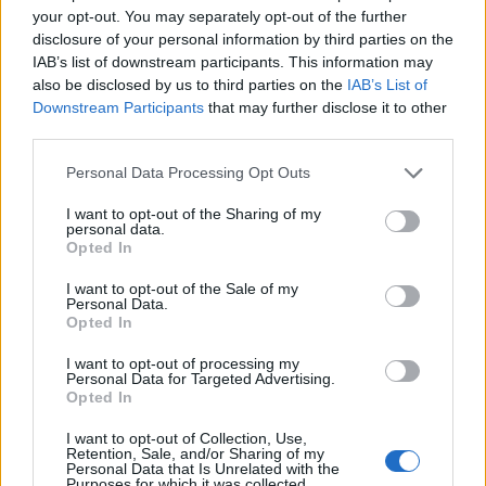
szervezetek, médiatámogatók és
your opt-out. You may separately opt-out of the further
könyvkiadók vesznek részt. Az
Olvassunk
disclosure of your personal information by third parties on the
együtt!
több száz könyvet hagy minden
IAB’s list of downstream participants. This information may
helyszínen, ami reményeik szerint
also be disclosed by us to third parties on the
IAB’s List of
olvasókörök vagy könyvtárak magvául
Downstream Participants
that may further disclose it to other
szolgálhat, illetve bővíti a már meglévő
third parties.
gyűjteményeket ott, ahol a családoknak nem
Please note that this website/app uses one or more Google
Personal Data Processing Opt Outs
telik könyvre. További információkat az
services and may gather and store information including but
érdeklődők
itt
olvashatnak.
not limited to your visit or usage behaviour. You may click to
I want to opt-out of the Sharing of my
personal data.
grant or deny consent to Google and its third-party tags to
Opted In
Forrás:
MTI
use your data for below specified purposes in below Google
consent section.
I want to opt-out of the Sale of my
Personal Data.
Opted In
I want to opt-out of processing my
Mese
Gyermek
Jótékonyság
Marék Veronika
Personal Data for Targeted Advertising.
Opted In
I want to opt-out of Collection, Use,
Retention, Sale, and/or Sharing of my
Personal Data that Is Unrelated with the
Purposes for which it was collected.