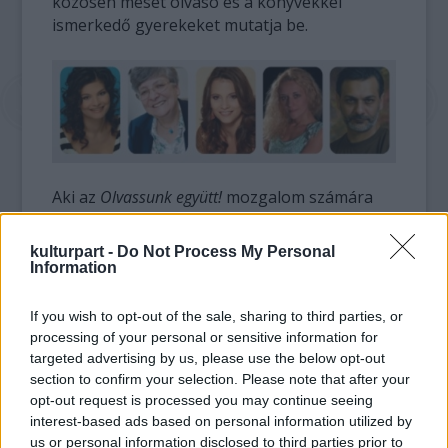
közösen mesét olvasó és a könyvekkel
ismerkedő gyerekeket mutatja be.
Aki az
Olvassunk együtt!
mozgalom számára
szeretne könyvet adni, az év végéig
elhelyezheti az
Olvassunk együtt!
emblémával
kulturpart -
Do Not Process My Personal
ellátott gyűjtővárakban, leadhatja az ország
Information
valamennyi OMV kútjánál, illetve Budapesten,
az V. Október 6. utca 12-ben, az OSI (Nyílt
If you wish to opt-out of the sale, sharing to third parties, or
Társadalom Intézet) épületében.
processing of your personal or sensitive information for
targeted advertising by us, please use the below opt-out
A program kezdeményezője és irányítója a
section to confirm your selection. Please note that after your
opt-out request is processed you may continue seeing
Nyílt Társadalom Intézet Roma Programja, a
interest-based ads based on personal information utilized by
lebonyolításban különböző szakmai
us or personal information disclosed to third parties prior to