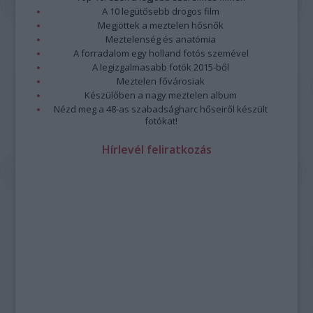
A 10 legütősebb drogos film
Megjöttek a meztelen hősnők
Meztelenség és anatómia
A forradalom egy holland fotós szemével
A legizgalmasabb fotók 2015-ből
Meztelen fővárosiak
Készülőben a nagy meztelen album
Nézd meg a 48-as szabadságharc hőseiről készült
fotókat!
Hírlevél feliratkozás