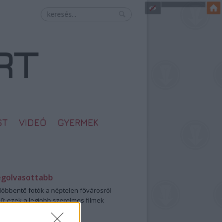
ST
VIDEÓ
GYERMEK
egolvasottabb
öbbentő fotók a néptelen fővárosról
0: ezek a legjobb szerelmes filmek
legütősebb drogos film
öttek a meztelen hősnők