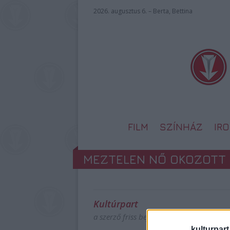
2026. augusztus 6. – Berta, Bettina
FILM
SZÍNHÁZ
IR
MEZTELEN NŐ OKOZOTT 
Kultúrpart
a szerző friss bejegyzései
kulturpart