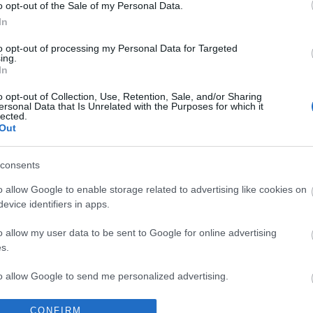
o opt-out of the Sale of my Personal Data.
istennője a görög mitológiában. Jelentése: a tenger
In
lógiában Venus néven tisztelték.
to opt-out of processing my Personal Data for Targeted
ing.
In
o opt-out of Collection, Use, Retention, Sale, and/or Sharing
ersonal Data that Is Unrelated with the Purposes for which it
lected.
Out
consents
o allow Google to enable storage related to advertising like cookies on
evice identifiers in apps.
o allow my user data to be sent to Google for online advertising
s.
to allow Google to send me personalized advertising.
o allow Google to enable storage related to analytics like cookies on
CONFIRM