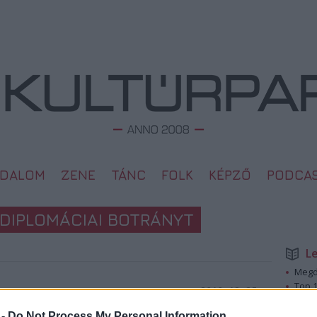
ODALOM
ZENE
TÁNC
FOLK
KÉPZŐ
PODCA
DIPLOMÁCIAI BOTRÁNYT
L
Megd
Top 1
2010. 12. 25.
A 10 
Megj
 -
Do Not Process My Personal Information