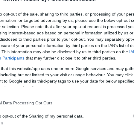
Mezt
A fo
ött az új ciprusi útlevél, amelyen a szerelem
to opt-out of the sale, sharing to third parties, or processing of your per
A leg
a látható, amely a Földközi-tengeri sziget nemzeti
formation for targeted advertising by us, please use the below opt-out s
Mezt
lyi napilap.
r selection. Please note that after your opt-out request is processed y
Kész
eing interest-based ads based on personal information utilized by us or
Nézd
disclosed to third parties prior to your opt-out. You may separately opt-
készü
A Phileleftheros című újság szerint különböző
losure of your personal information by third parties on the IAB’s list of
iszlám államok diplomatái azt vetik a ciprusi
Hírle
. This information may also be disclosed by us to third parties on the
IA
kormány szemére, hogy az útlevelet kibocsátó
Participants
that may further disclose it to other third parties.
belügyminisztériumnak a dokumentum kiadása
előtt egyeztetnie kellett volna a
 that this website/app uses one or more Google services and may gath
including but not limited to your visit or usage behaviour. You may click 
külügyminisztériummal - annak érdekében, hogy
 to Google and its third-party tags to use your data for below specifi
az útlevelet összeegyeztethessék a külpolitikai
ogle consent section.
szemlélettel.
l Data Processing Opt Outs
áfolja azokat az állításokat, miszerint a meztelen
r 13-a óta kiadott új útlevelek nemzetközi
o opt-out of the Sharing of my personal data.
 egyúttal azt ígérte, hogy a karácsonyi ünnepek
In