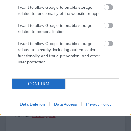
beíratási programra adnának nagyobb
összeget, szorosan együttműködve a
I want to allow Google to enable storage
nemrég Magyar Örökség Díjjal kitüntetett
related to functionality of the website or app.
Rákóczi Szövetség helyi szervezeteivel.
I want to allow Google to enable storage
A támogatások szétosztásával kapcsolatban
related to personalization.
elmondta, hogy a MÁÉRT, a Magyar Ifjúsági
Konferencia és a határon túli magyar
I want to allow Google to enable storage
szervezetekkel folytatott konzultációk
related to security, including authentication
alapján kiderült, hogy van néhány terület,
functionality and fraud prevention, and other
amely kritikus a határon túli magyarság
user protection.
életében. Ezek között említette a
népességfogyás megállítását, az asszimiláció
megfékezését, a szórványmagyarság és a
CONFIRM
csángómagyarok megsegítését, valamint a
magyar nyelvű köz- és felsőoktatás
támogatását.
Data Deletion
Data Access
Privacy Policy
Forrás:
Vitaltippek