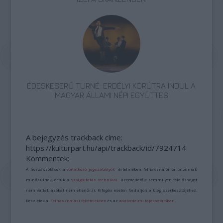
ÉDESKESERŰ TURNÉ: ERDÉLYI KÖRÚTRA INDUL A
MAGYAR ÁLLAMI NÉPI EGYÜTTES
A bejegyzés trackback címe:
https://kulturpart.hu/api/trackback/id/7924714
Kommentek:
A hozzászólások a
vonatkozó jogszabályok
értelmében felhasználói tartalomnak
minősülnek, értük a
szolgáltatás technikai
üzemeltetője semmilyen felelősséget
nem vállal, azokat nem ellenőrzi. Kifogás esetén forduljon a blog szerkesztőjéhez.
Részletek a
Felhasználási feltételekben
és az
adatvédelmi tájékoztatóban
.