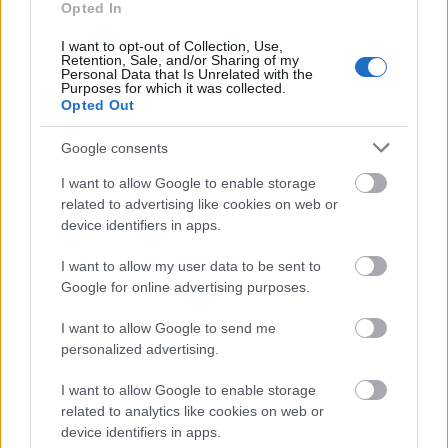
Opted In
államtitkára. Ezzel minőségi változás
valósulhat meg, mert döntést a bizottság
I want to opt-out of Collection, Use,
csak egyhangúlag hozhatja meg – mutatott
Retention, Sale, and/or Sharing of my
Personal Data that Is Unrelated with the
rá Ulicsák Szilárd.
Purposes for which it was collected.
Kitért arra is, hogy a nevelési–oktatási keret
Opted Out
éves, tanulónkénti 20 ezer forintos összegét
Google consents
kiterjesztik az óvodásokra is. Ez várhatóan 5-
5,5 milliárd forint lesz. Megjegyezte:
I want to allow Google to enable storage
komolyabb, helyszíni ellenőrzések várhatók,
related to advertising like cookies on web or
mert eddig előfordult, hogy egy nem magyar
device identifiers in apps.
ajkú gyermek egy hétvégére elment
valamilyen magyar képzésre, és ennek
I want to allow my user data to be sent to
alapján megigényelhette, és meg is kapta a
Google for online advertising purposes.
támogatást.
I want to allow Google to send me
Az a cél, hogy olyan magyar családokhoz
personalized advertising.
jussanak ezek a támogatások, amelyek
folyamatosan magyar nyelvű nevelési és
I want to allow Google to enable storage
oktatási intézménybe járatják gyermekeiket.
related to analytics like cookies on web or
Felvidéken pedig azt tervezik, hogy a
device identifiers in apps.