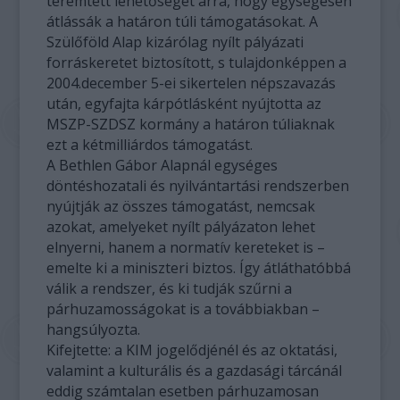
teremtett lehetőséget arra, hogy egységesen
átlássák a határon túli támogatásokat. A
Szülőföld Alap kizárólag nyílt pályázati
forráskeretet biztosított, s tulajdonképpen a
2004.december 5-ei sikertelen népszavazás
után, egyfajta kárpótlásként nyújtotta az
MSZP-SZDSZ kormány a határon túliaknak
ezt a kétmilliárdos támogatást.
A Bethlen Gábor Alapnál egységes
döntéshozatali és nyilvántartási rendszerben
nyújtják az összes támogatást, nemcsak
azokat, amelyeket nyílt pályázaton lehet
elnyerni, hanem a normatív kereteket is –
emelte ki a miniszteri biztos. Így átláthatóbbá
válik a rendszer, és ki tudják szűrni a
párhuzamosságokat is a továbbiakban –
hangsúlyozta.
Kifejtette: a KIM jogelődjénél és az oktatási,
valamint a kulturális és a gazdasági tárcánál
eddig számtalan esetben párhuzamosan