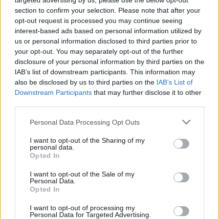
intézmények. Külön keretet kívánnak majd
targeted advertising by us, please use the below opt-out
section to confirm your selection. Please note that after your
elkülöníteni programfinanszírozásra is.
opt-out request is processed you may continue seeing
Elmondta, hogy nem egyszemélyi döntések
interest-based ads based on personal information utilized by
születnek majd a támogatásokról, mint az
us or personal information disclosed to third parties prior to
elmúlt nyolc évben, hiszen a Szülőföld
your opt-out. You may separately opt-out of the further
Alappal kizárólag a miniszter rendelkezett.
disclosure of your personal information by third parties on the
Közölte: a jövőben minden évben lesz egy
IAB’s list of downstream participants. This information may
Magyar Állandó Értekezlet (MÁÉRT), amely
also be disclosed by us to third parties on the
IAB’s List of
kimondottan a támogatáspolitika fő irányait
Downstream Participants
that may further disclose it to other
szabja meg, ennek alapján a szakbizottságok
third parties.
az egyes szakterületekre vonatkozóan
Please note that this website/app uses one or more Google
Personal Data Processing Opt Outs
egyértelmű útmutatásokat rögzítenek, s
services and may gather and store information including but
ennek alapján a Bethlen Gábor Alapkezelő
not limited to your visit or usage behaviour. You may click to
I want to opt-out of the Sharing of my
megfogalmaz egy költségvetési javaslatot.
personal data.
grant or deny consent to Google and its third-party tags to
Opted In
Erről a javaslatról fog dönteni egy
use your data for below specified purposes in below Google
háromtagú bizottság, amelynek tagja lesz
consent section.
I want to opt-out of the Sale of my
Semjén Zsolt nemzetpolitikáért felelős
Personal Data.
Opted In
miniszterelnök-helyettes, Répás Zsuzsanna
területért felelős helyettes államtitkár és Gál
I want to opt-out of processing my
András Levente, a KIM közigazgatási
Personal Data for Targeted Advertising.