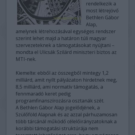
rendelkezik a
most létrejövő
Bethlen Gábor
Alap,
amelynek létrehozásával egységes rendszer
szerint lehet majd a határon túli magyar
szervezeteknek a támogatásokat nyújtani –
mondta el Ulicsák Szilárd miniszteri biztos az
MTI-nek.
Kiemelte: ebből az összegből mintegy 1,2
milliárd, amit nyílt pályázaton hirdetnek meg,
8,5 milliárd, ami normatív támogatás, a
fennmaradó keret pedig
programfinanszírozásra osztanák szét.
A Bethlen Gábor Alap jogelődjének, a
Szülőföld Alapnak és az azzal párhuzamosan
több tárcánál működő célelőirányzatoknak a
korábbi támogatási struktúrája nem