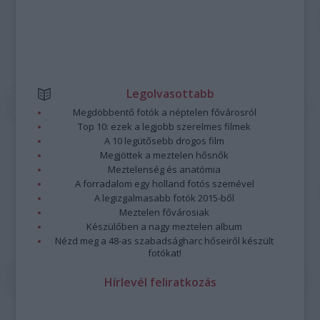
Legolvasottabb
Megdöbbentő fotók a néptelen fővárosról
Top 10: ezek a legjobb szerelmes filmek
A 10 legütősebb drogos film
Megjöttek a meztelen hősnők
Meztelenség és anatómia
A forradalom egy holland fotós szemével
A legizgalmasabb fotók 2015-ből
Meztelen fővárosiak
Készülőben a nagy meztelen album
Nézd meg a 48-as szabadságharc hőseiről készült
fotókat!
Hírlevél feliratkozás