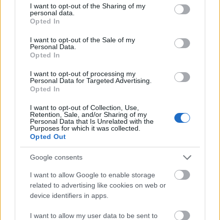
épületét és az ott folyó életet mutatják be.
not limited to your visit or usage behaviour. You may click to
I want to opt-out of the Sharing of my
personal data.
grant or deny consent to Google and its third-party tags to
Opted In
A közlemény szerint a királyi váró
use your data for below specified purposes in below Google
felújításának összköltsége több mint 342
consent section.
I want to opt-out of the Sale of my
Personal Data.
millió forint, ebből 291 millió forint a
Opted In
támogatás, amelyet az önkormányzat az
EGT/Norvég Finanszírozási Mechanizmusok
I want to opt-out of processing my
Personal Data for Targeted Advertising.
(Norvég Alap) pályázatán nyert el. A város
Opted In
több mint 2 millió eurót nyert, a pénzből a
királyi váró mellett megújul a gödöllői
I want to opt-out of Collection, Use,
Retention, Sale, and/or Sharing of my
Alsópark egy része, megtörténik az Erzsébet
Personal Data that Is Unrelated with the
park helyreállítása és a Grassalkovich-
Purposes for which it was collected.
Opted Out
filagória rekonstrukciója is.
Google consents
Forrás:
MTI
I want to allow Google to enable storage
related to advertising like cookies on web or
device identifiers in apps.
Építészet
Gödöllő
Lavór
Rekonstrukció
I want to allow my user data to be sent to