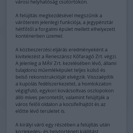
városi helyhatóság csütörtökön.
A felújítás megkezdésével megszűnik a
váróterem jelenlegi funkciója, a jegypénztár
hétfőtől a forgalmi épület mellett elhelyezett
konténerben üzemel.
A közbeszerzési eljárás eredményeként a
kivitelezést a Reneszánsz Kőfaragó Zrt. végzi.
A jelenleg a MÁV Zrt. kezelésében lévő, állami
tulajdonú műemléképület teljes külső és
belső rekonstrukcióját elvégzik. Visszaépítik
a kupolás fedélszerkezetet, a homlokzaton
végigfutó, egykori kovácsoltvas oszlopokon
álló míves perontetőt, valamint felújítják a
város felőli oldalon a kocsifelhajtót és az
előtte lévő területet is.
A királyi váró egy részében a felújítás után
közlekedés- és helytörténeti kiállítást