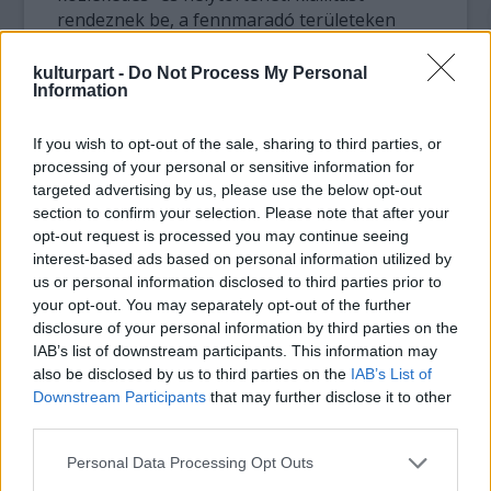
rendeznek be, a fennmaradó területeken
pedig idegenforgalmi létesítmény kap helyet.
A kiállítási részben a közlekedési múzeum az
kulturpart -
Do Not Process My Personal
Information
udvari vonatokkal és a királyi várók legszebb
emlékeivel ismerteti majd meg a látogatókat
ötven dokumentum és húsz műtárgy
If you wish to opt-out of the sale, sharing to third parties, or
processing of your personal or sensitive information for
bemutatásával. Olyan különlegességek is itt
targeted advertising by us, please use the below opt-out
lesznek láthatók, mint a MÁV 1052.
section to confirm your selection. Please note that after your
pályaszámú udvari vonati gőzmozdonyának
opt-out request is processed you may continue seeing
1:5 arányú modellje és a Tisza-vidéki vasút
interest-based ads based on personal information utilized by
udvari kocsijának 1857-ből megmaradt
us or personal information disclosed to third parties prior to
bútorzata.
your opt-out. You may separately opt-out of the further
disclosure of your personal information by third parties on the
A helytörténeti kiállítás részeként a Gödöllői
IAB’s list of downstream participants. This information may
Városi Múzeumból visszakerül ide a Stróbl
also be disclosed by us to third parties on the
IAB’s List of
Alajos által készített Erzsébet királyné- és
Downstream Participants
that may further disclose it to other
third parties.
Ferenc József-mellszobor, amelyek egykor a
királyi váróteremben álltak, valamint olyan
Please note that this website/app uses one or more Google
Personal Data Processing Opt Outs
képeslapok és fotók, amelyek a királyi váró
services and may gather and store information including but