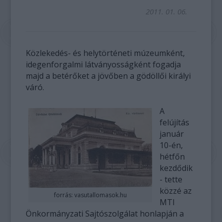
2011. 01. 06.
Közlekedés- és helytörténeti múzeumként,
idegenforgalmi látványosságként fogadja
majd a betérőket a jövőben a gödöllői királyi
váró.
A
felújítás
január
10-én,
hétfőn
kezdődik
- tette
közzé az
forrás: vasutallomasok.hu
MTI
Önkormányzati Sajtószolgálat honlapján a