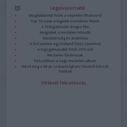
Legolvasottabb
Megdöbbentő fotók a néptelen fővárosról
Top 10: ezek a legjobb szerelmes filmek
A 10 legütősebb drogos film
Megjöttek a meztelen hősnők
Meztelenség és anatómia
A forradalom egy holland fotós szemével
A legizgalmasabb fotók 2015-ből
Meztelen fővárosiak
Készülőben a nagy meztelen album
Nézd meg a 48-as szabadságharc hőseiről készült
fotókat!
Hírlevél feliratkozás