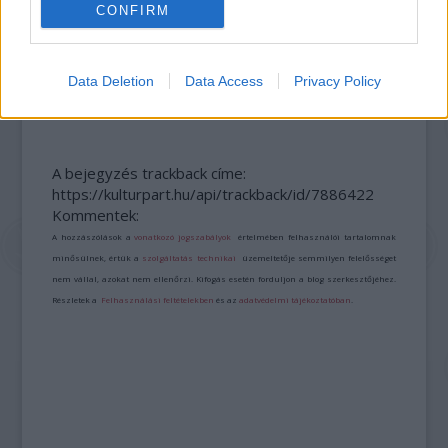
CONFIRM
KELEMEN BARNABÁS: A FESZTIVÁL AKADÉMIA
Data Deletion
Data Access
Privacy Policy
BUDAPEST JUBILEUMI 10. ÉVADA
A bejegyzés trackback címe:
https://kulturpart.hu/api/trackback/id/7886422
Kommentek:
A hozzászólások a
vonatkozó jogszabályok
értelmében felhasználói tartalomnak
minősülnek, értük a
szolgáltatás technikai
üzemeltetője semmilyen felelősséget
nem vállal, azokat nem ellenőrzi. Kifogás esetén forduljon a blog szerkesztőjéhez.
Részletek a
Felhasználási feltételekben
és az
adatvédelmi tájékoztatóban
.