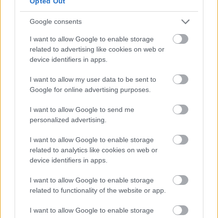
Opted Out
SZEMBE MERSZ NÉZNI AZZAL, AKIVÉ
VÁLHATTÁL VOLNA?
Google consents
I want to allow Google to enable storage
related to advertising like cookies on web or
device identifiers in apps.
I want to allow my user data to be sent to
Google for online advertising purposes.
ONE MORE LIKE: A MAGYAR SPORTDRÁMA, AMI
MEGHÓDÍTOTTA LAS VEGAST IS
I want to allow Google to send me
personalized advertising.
I want to allow Google to enable storage
related to analytics like cookies on web or
device identifiers in apps.
I want to allow Google to enable storage
related to functionality of the website or app.
NÉGY TITOKZATOS FŐHŐS EGY LAKÁSBAN -
ISMERD MEG KÖZELEBBRŐL AZ EGYKUTYA
FŐSZEREPLŐIT
I want to allow Google to enable storage