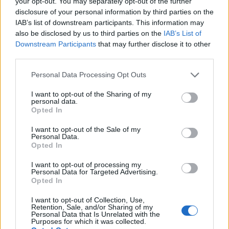
your opt-out. You may separately opt-out of the further
1950-ben kapta kézhez rendezői diplomáját a
disclosure of your personal information by third parties on the
Színház- és Filmművészeti Főiskolán Fehér
IAB’s list of downstream participants. This information may
Imrével, Makk Károllyal, Kovács Andrással
also be disclosed by us to third parties on the
IAB’s List of
együtt. Azonnal dramaturgi állást kapott a
Downstream Participants
that may further disclose it to other
Filmgyártó Nemzeti Vállalatnál (a későbbi
third parties.
Hunnia Filmstúdiónál).
Please note that this website/app uses one or more Google
Personal Data Processing Opt Outs
services and may gather and store information including but
A folytatáshoz:
Katt!
not limited to your visit or usage behaviour. You may click to
I want to opt-out of the Sharing of my
personal data.
grant or deny consent to Google and its third-party tags to
Opted In
use your data for below specified purposes in below Google
consent section.
I want to opt-out of the Sale of my
Personal Data.
Film
Díjak
Születésnap
Bacsó Péter
Magyar film
Opted In
I want to opt-out of processing my
Personal Data for Targeted Advertising.
Opted In
I want to opt-out of Collection, Use,
Retention, Sale, and/or Sharing of my
Personal Data that Is Unrelated with the
Purposes for which it was collected.