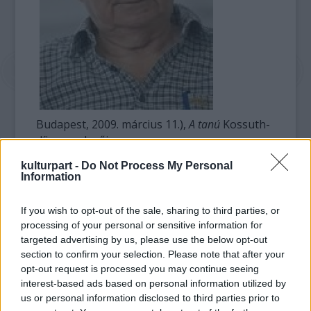
Budapest, 2009. március 11.),
A tanú
Kossuth-
díjas rendezője.
kulturpart -
Do Not Process My Personal
Polgári családban nevelkedett. Anyjától,
Information
Palotai Boris írónőtől a szépérzéket, a
kultúra iránti fogékonyságot örökölte. A
If you wish to opt-out of the sale, sharing to third parties, or
család a negyvenes évek elején költözött
processing of your personal or sensitive information for
Budapestre. Először színházrendezőnek
targeted advertising by us, please use the below opt-out
készült (1946-ban sikeresen felvételezett a
section to confirm your selection. Please note that after your
Színház- és Filmművészeti Főiskolára), majd
opt-out request is processed you may continue seeing
átiratkozott a filmes szakra.
interest-based ads based on personal information utilized by
us or personal information disclosed to third parties prior to