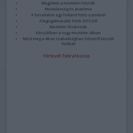
Megjöttek a meztelen hősnők
Meztelenség és anatómia
A forradalom egy holland fotós szemével
A legizgalmasabb fotók 2015-ből
Meztelen fővárosiak
Készülőben a nagy meztelen album
Nézd meg a 48-as szabadságharc hőseiről készült
fotókat!
Hírlevél feliratkozás