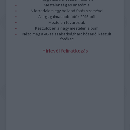
Meztelenség és anatómia
A forradalom egy holland fotós szemével
A legizgalmasabb fotók 2015-ből
Meztelen fővárosiak
Készülőben a nagy meztelen album
Nézd meg a 48-as szabadságharc hőseiről készült
fotókat!
Hírlevél feliratkozás