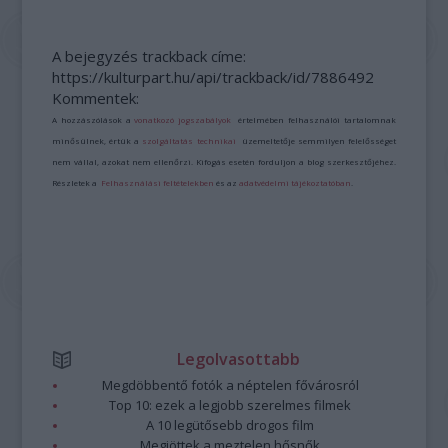
A bejegyzés trackback címe:
https://kulturpart.hu/api/trackback/id/7886492
Kommentek:
A hozzászólások a
vonatkozó jogszabályok
értelmében felhasználói tartalomnak
minősülnek, értük a
szolgáltatás technikai
üzemeltetője semmilyen felelősséget
nem vállal, azokat nem ellenőrzi. Kifogás esetén forduljon a blog szerkesztőjéhez.
Részletek a
Felhasználási feltételekben
és az
adatvédelmi tájékoztatóban
.
Legolvasottabb
Megdöbbentő fotók a néptelen fővárosról
Top 10: ezek a legjobb szerelmes filmek
A 10 legütősebb drogos film
Megjöttek a meztelen hősnők