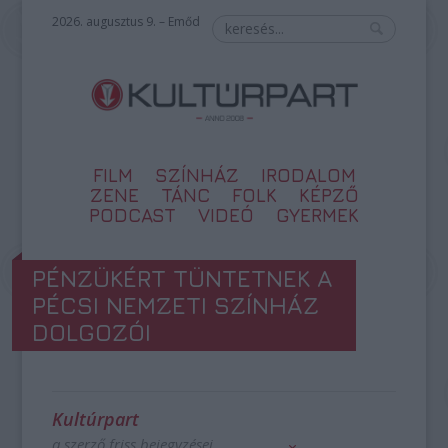
2026. augusztus 9. – Emőd
FILM
SZÍNHÁZ
IRODALOM
ZENE
TÁNC
FOLK
KÉPZŐ
PODCAST
VIDEÓ
GYERMEK
PÉNZÜKÉRT TÜNTETNEK A
PÉCSI NEMZETI SZÍNHÁZ
DOLGOZÓI
Kultúrpart
a szerző friss bejegyzései