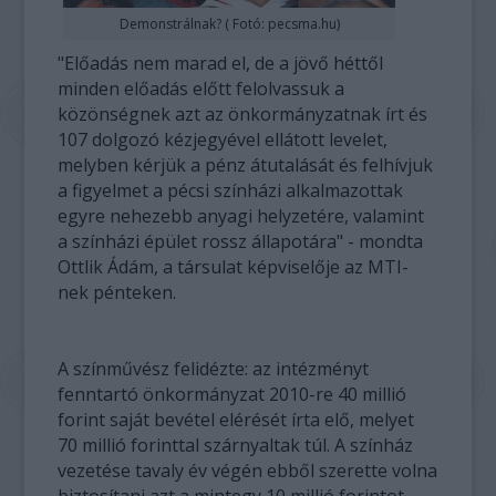
Demonstrálnak? ( Fotó: pecsma.hu)
"Előadás nem marad el, de a jövő héttől
minden előadás előtt felolvassuk a
közönségnek azt az önkormányzatnak írt és
107 dolgozó kézjegyével ellátott levelet,
melyben kérjük a pénz átutalását és felhívjuk
a figyelmet a pécsi színházi alkalmazottak
egyre nehezebb anyagi helyzetére, valamint
a színházi épület rossz állapotára" - mondta
Ottlik Ádám, a társulat képviselője az MTI-
nek pénteken.
A színművész felidézte: az intézményt
fenntartó önkormányzat 2010-re 40 millió
forint saját bevétel elérését írta elő, melyet
70 millió forinttal szárnyaltak túl. A színház
vezetése tavaly év végén ebből szerette volna