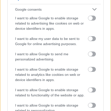
egyik 2010-es kulturális fővárosának
színházépülete beázik, penészedik az
Google consents
öltözője, a színpada, az archívuma, befúj a
szél a falak repedésein, a színpadtechnika
I want to allow Google to enable storage
pedig bármikor megállhat. Ugyanakkor
related to advertising like cookies on web or
százmilliókat költöttek gyönyörű kultúrpláza
device identifiers in apps.
és hangversenyterem építésére, több
I want to allow my user data to be sent to
tízmilliót pedig "használhatatlan"
Google for online advertising purposes.
megvalósíthatósági tanulmányra.
I want to allow Google to send me
Forrás:
MTI
personalized advertising.
I want to allow Google to enable storage
related to analytics like cookies on web or
device identifiers in apps.
Pécs
Színház
Tüntetés
Színészek
I want to allow Google to enable storage
related to functionality of the website or app.
I want to allow Google to enable storage
related to personalization.