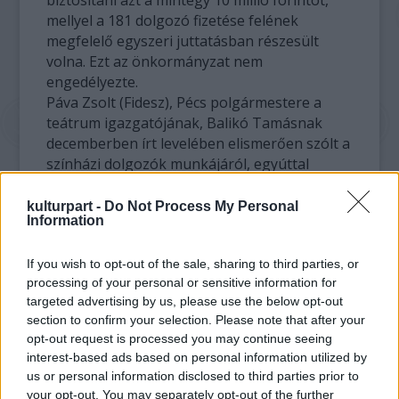
biztosítani azt a mintegy 10 millió forintot,
mellyel a 181 dolgozó fizetése felének
megfelelő egyszeri juttatásban részesült
volna. Ezt az önkormányzat nem
engedélyezte.
Páva Zsolt (Fidesz), Pécs polgármestere a
teátrum igazgatójának, Balikó Tamásnak
decemberben írt levelében elismerően szólt a
színházi dolgozók munkájáról, egyúttal
közölte, hogy a város jelenlegi anyagi
helyzete nem teszi lehetővé jutalmak
kulturpart -
Do Not Process My Personal
Information
kifizetését.
If you wish to opt-out of the sale, sharing to third parties, or
A városvezető hozzátette: "a megszorítások
processing of your personal or sensitive information for
az önkormányzat minden dolgozójára
targeted advertising by us, please use the below opt-out
érvényesek", a polgármesteri hivatal,
section to confirm your selection. Please note that after your
valamint más intézmények dolgozóinak sem
opt-out request is processed you may continue seeing
engedélyezte a jutalmazást.
interest-based ads based on personal information utilized by
us or personal information disclosed to third parties prior to
Ottlik Ádám azzal érvelt, hogy ők nem az
your opt-out. You may separately opt-out of the further