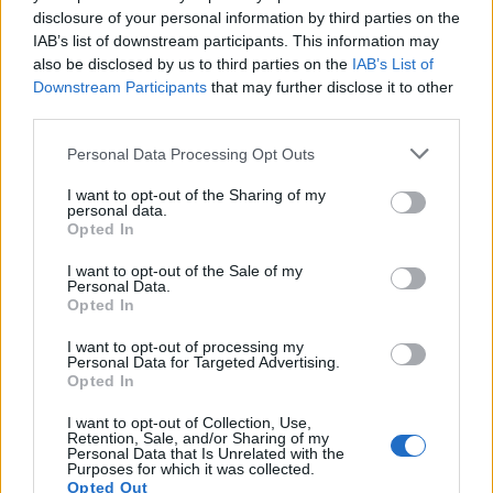
önkormányzat, hanem a Pécsi Nemzeti
disclosure of your personal information by third parties on the
Színház alkalmazásában állnak, közülük
IAB’s list of downstream participants. This information may
sokan 100 ezer forintnál kevesebbet
also be disclosed by us to third parties on the
IAB’s List of
keresnek havonta, egy részüknek
Downstream Participants
that may further disclose it to other
third parties.
megélhetési problémája van. A
személyenként néhány tízezer forintos
Please note that this website/app uses one or more Google
Personal Data Processing Opt Outs
összeg ugyanakkor javítana anyagi
services and may gather and store information including but
helyzetükön.
not limited to your visit or usage behaviour. You may click to
I want to opt-out of the Sharing of my
personal data.
"Az alkotóközösség és a szakembergárda
grant or deny consent to Google and its third-party tags to
Opted In
fogyatkozó tagjai megalázóan alulfizetve és
use your data for below specified purposes in below Google
feszített tempóban dolgozva, rengeteg
consent section.
I want to opt-out of the Sale of my
Personal Data.
túlmunkával tartják a színvonalat és hoznak
Opted In
létre előadásokat, melyek rendre nagy
nézettség mellett vívják ki a közönség és a
I want to opt-out of processing my
Personal Data for Targeted Advertising.
szakma elismerését" - idézett a színművész
Opted In
az önkormányzatnak írt levélből.
I want to opt-out of Collection, Use,
Retention, Sale, and/or Sharing of my
A dokumentumban olvasható az is, hogy a
Personal Data that Is Unrelated with the
társulat tagjai nehezményezik: az Európa
Purposes for which it was collected.
Opted Out