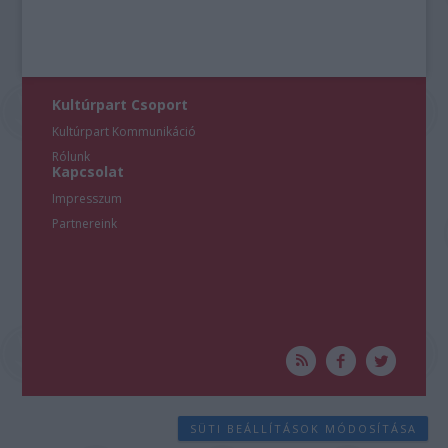
Kultúrpart Csoport
Kultúrpart Kommunikáció
Rólunk
Kapcsolat
Impresszum
Partnereink
SÜTI BEÁLLÍTÁSOK MÓDOSÍTÁSA