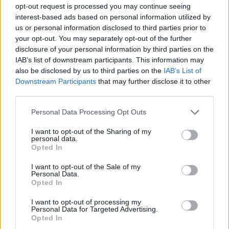
bevételi rekordját állította be: nyolc előadása
opt-out request is processed you may continue seeing
interest-based ads based on personal information utilized by
2,22 millió dolláros (474 millió forintos)
us or personal information disclosed to third parties prior to
jegyeladással zárult.
your opt-out. You may separately opt-out of the further
disclosure of your personal information by third parties on the
Nem sokkal maradt le Az oroszlánkirály (1,9
IAB’s list of downstream participants. This information may
millió dollár) és a rossz kritikák ellenére az
also be disclosed by us to third parties on the
IAB’s List of
Addams család is nagyon sok nézőt vonzott.
Downstream Participants
that may further disclose it to other
third parties.
A vadonatúj Pókember-musical - a technikai
Please note that this website/app uses one or more Google
problémák, a próbákon történt sérülések és
Personal Data Processing Opt Outs
services and may gather and store information including but
bemutatójának halasztása ellenére - szintén
not limited to your visit or usage behaviour. You may click to
I want to opt-out of the Sharing of my
kitett magáért: 1,88 millió dolláros bevételt
personal data.
grant or deny consent to Google and its third-party tags to
könyvelhetett el december utolsó hetében.
Opted In
use your data for below specified purposes in below Google
consent section.
I want to opt-out of the Sale of my
Forrás:
MTI
Personal Data.
Opted In
I want to opt-out of processing my
Personal Data for Targeted Advertising.
Opted In
Amerika
New York
Színház
Musical
Észak-Amerika