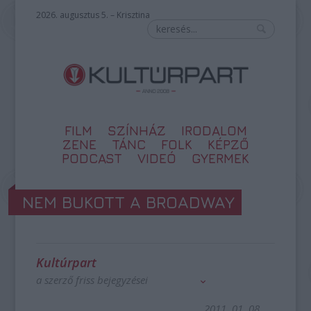
2026. augusztus 5. – Krisztina
FILM
SZÍNHÁZ
IRODALOM
ZENE
TÁNC
FOLK
KÉPZŐ
PODCAST
VIDEÓ
GYERMEK
NEM BUKOTT A BROADWAY
Kultúrpart
a szerző friss bejegyzései
2011. 01. 08.