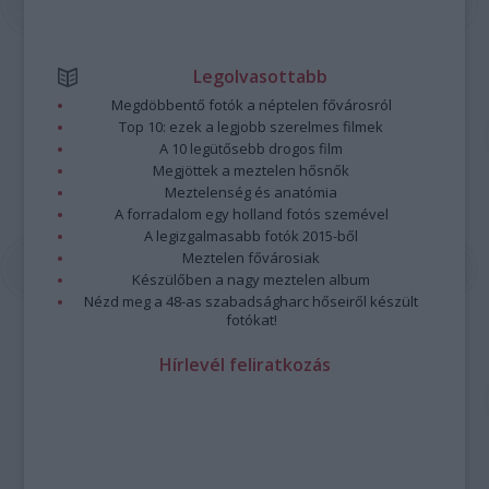
Legolvasottabb
Megdöbbentő fotók a néptelen fővárosról
Top 10: ezek a legjobb szerelmes filmek
A 10 legütősebb drogos film
Megjöttek a meztelen hősnők
Meztelenség és anatómia
A forradalom egy holland fotós szemével
A legizgalmasabb fotók 2015-ből
Meztelen fővárosiak
Készülőben a nagy meztelen album
Nézd meg a 48-as szabadságharc hőseiről készült
fotókat!
Hírlevél feliratkozás