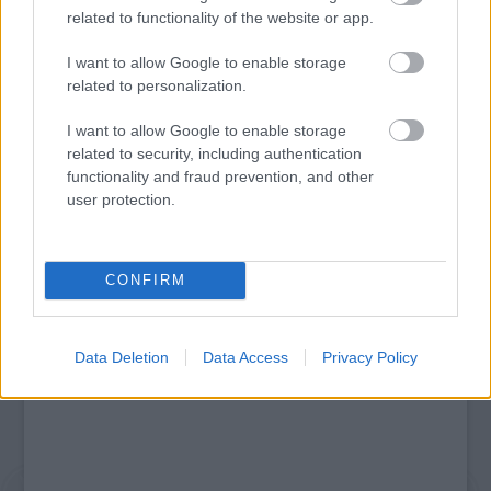
related to functionality of the website or app.
I want to allow Google to enable storage
related to personalization.
MUCSI ZOLTÁN VISSZATÉR – EGY ÉLETEM
I want to allow Google to enable storage
STAND UP EST
related to security, including authentication
functionality and fraud prevention, and other
user protection.
A bejegyzés trackback címe:
https://kulturpart.hu/api/trackback/id/7886550
Kommentek:
CONFIRM
A hozzászólások a
vonatkozó jogszabályok
értelmében felhasználói tartalomnak
minősülnek, értük a
szolgáltatás technikai
üzemeltetője semmilyen felelősséget
nem vállal, azokat nem ellenőrzi. Kifogás esetén forduljon a blog szerkesztőjéhez.
Data Deletion
Data Access
Privacy Policy
Részletek a
Felhasználási feltételekben
és az
adatvédelmi tájékoztatóban
.