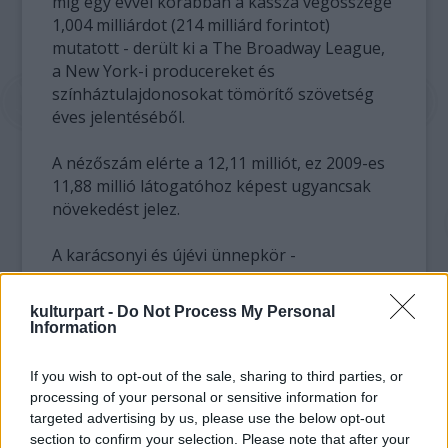
míg egy évvel korábban a kassza végösszege
1,004 milliárdot (214 milliárd forintot)
mutatott - derült ki a The Broadway League,
a New York-i producereket és
színháztulajdonosokat tömörítő szövetség
éves jelentéséből.
A nézőszám elérte a 12,11 milliót, ez 2009-es
11,88 millió látogatóhoz képest ugyancsak
növekedést jelez.
A karácsonyi és újévi ünnepkör -
hagyományosan a Broadway legnagyobb
forgalmú és legtöbb bevételt jelentő
kulturpart -
Do Not Process My Personal
időszakainak egyike - idén is sokat lendített a
Information
végeredményen.
If you wish to opt-out of the sale, sharing to third parties, or
A Wicked című musical, amely Gregory
processing of your personal or sensitive information for
Maguire A boszorkány című regénye nyomán
targeted advertising by us, please use the below opt-out
született, a Broadway történetének új heti
section to confirm your selection. Please note that after your