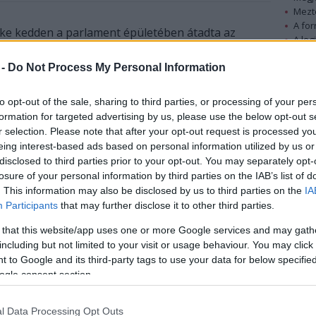
Mezt
A fo
öke kedden a parlament épületében átadta az
A leg
együttélése a Kárpát-medencében címmel kiírt
Mezt
nak járó elismeréseket.
Kész
 -
Do Not Process My Personal Information
Nézd
készü
Az Országgyűlés által szervezett és a Mai Manó
to opt-out of the sale, sharing to third parties, or processing of your per
Magyar Fotográfusok Háza szakmai segítségével
formation for targeted advertising by us, please use the below opt-out s
Hírle
megvalósult pályázat célja, hogy Magyarország
r selection. Please note that after your opt-out request is processed y
EU-elnöksége alatt bemutassa a Kárpát-
eing interest-based ads based on personal information utilized by us or
disclosed to third parties prior to your opt-out. You may separately opt-
medencében és Moldvában élő közösségek életét.
losure of your personal information by third parties on the IAB’s list of
. This information may also be disclosed by us to third parties on the
IA
A házelnök rövid beszédében elmondta: a
Participants
that may further disclose it to other third parties.
pályázatra mintegy ötezer kép érkezett be,
amelyek közül a Méry Gábor fotográfus által
 that this website/app uses one or more Google services and may gath
vezetett zsűri négy témakörben hirdette ki a
including but not limited to your visit or usage behaviour. You may click 
 to Google and its third-party tags to use your data for below specifi
ogle consent section.
góriában sorrendben
Vargyasi Levente, Egyed
tte át a díjazottaknak járó elismerést, míg a
l Data Processing Opt Outs