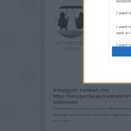
purpose
I want 
I want t
web or d
AZ EMBERSÉG
„NEM TÖBB
I want t
ÜNNEPE
EZER EMBERRE
or app.
UTAZUNK,
HANEM EGY
I want t
VÁLOGATOTT
TÁRSASÁGRA”
I want t
authenti
A bejegyzés trackback címe:
https://kulturpart.hu/api/trackback/id
Kommentek:
A hozzászólások a
vonatkozó jogszabályok
értelmében felhas
felelősséget nem vállal, azokat nem ellenőrzi. Kifogás esetén 
tájékoztatóban
.