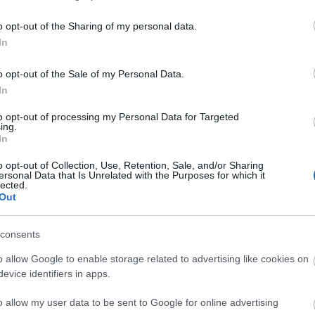
a István Csabát, Haáz Sándort és Kerekes M.
és hagyományok kategóriában sorrendben
Kerekes
o opt-out of the Sharing of my personal data.
Klotz Miklós
, míg az építészet és környezet
In
elinsky Miroslav és Gabor Dvornik
bizonyult a
o opt-out of the Sale of my Personal Data.
In
összesen 10 ezer euró összegben vehetett át
to opt-out of processing my Personal Data for Targeted
ing.
In
ben az Európai Parlament brüsszeli központjában
o opt-out of Collection, Use, Retention, Sale, and/or Sharing
al legjobbnak ítélt 50-100 pályaműből pedig
ersonal Data that Is Unrelated with the Purposes for which it
lected.
szágház épülete előtt szerveznek kiállítást.
Out
consents
o allow Google to enable storage related to advertising like cookies on
evice identifiers in apps.
o allow my user data to be sent to Google for online advertising