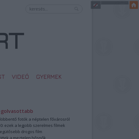
ST
VIDEÓ
GYERMEK
egolvasottabb
öbbentő fotók a néptelen fővárosról
0: ezek a legjobb szerelmes filmek
legütősebb drogos film
öttek a meztelen hősnők