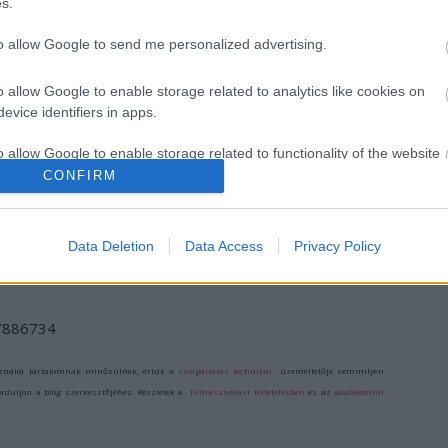
s.
to allow Google to send me personalized advertising.
o allow Google to enable storage related to analytics like cookies on
evice identifiers in apps.
o allow Google to enable storage related to functionality of the website
CONFIRM
o allow Google to enable storage related to personalization.
Data Deletion
Data Access
Privacy Policy
o allow Google to enable storage related to security, including
cation functionality and fraud prevention, and other user protection.
/7886734
ználói tartalomnak minősülnek, értük a
szolgáltatás technikai
üzemeltetője semmilyen
forduljon a blog szerkesztőjéhez. Részletek a
Felhasználási feltételekben
és az
adatvédelmi