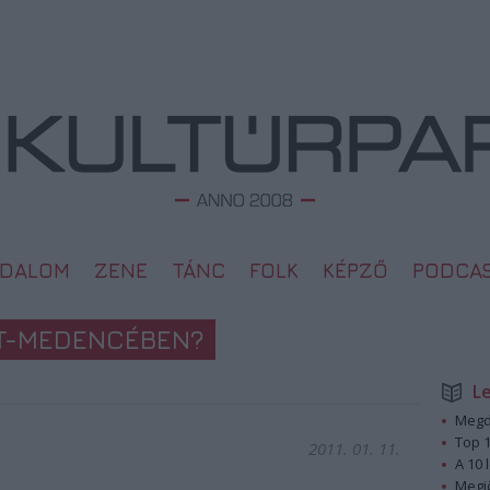
ODALOM
ZENE
TÁNC
FOLK
KÉPZŐ
PODCA
ÁT-MEDENCÉBEN?
L
Megd
Top 1
2011. 01. 11.
A 10 
Megj