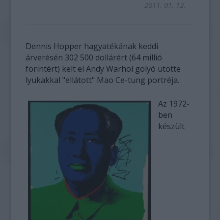
2011. 01. 12.
Dennis Hopper hagyatékának keddi
árverésén 302 500 dollárért (64 millió
forintért) kelt el Andy Warhol golyó ütötte
lyukakkal "ellátott" Mao Ce-tung portréja.
Az 1972-
ben
készült