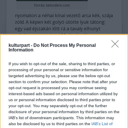
forrás: lamodern.com
nyomaton a néhai kínai vezető arca kék, szája
zöld. A képen két golyó ütötte lyuk tátong:
egy vad éjszakán lőtt rá a tavaly elhunyt
színész, mert az igazi Maónak vélte.
kulturpart -
Do Not Process My Personal
Hopper annak idején meg is mutatta a
Information
golyónyomokat Warholnak, de megegyeztek
abban, hogy az így megváltozott művet
If you wish to opt-out of the sale, sharing to third parties, or
közös munkájuk gyümölcsének tekintik.
processing of your personal or sensitive information for
targeted advertising by us, please use the below opt-out
A Christie's a New York-i árverés előtt 20-30
section to confirm your selection. Please note that after your
ezer dollárra becsülte a portré értékét. Az
opt-out request is processed you may continue seeing
aukciósház nem hozta nyilvánosságra, ki
interest-based ads based on personal information utilized by
us or personal information disclosed to third parties prior to
vette meg tízszeres áron az alkotást.
your opt-out. You may separately opt-out of the further
disclosure of your personal information by third parties on the
A keddi aukción a Szelíd motorosok egykori
IAB’s list of downstream participants. This information may
sztárjának és rendezőjének mintegy
also be disclosed by us to third parties on the
IAB’s List of
háromszáz értéktárgyát bocsátották