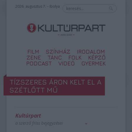
2026. augusztus 7. – Ibolya
FILM
SZÍNHÁZ
IRODALOM
ZENE
TÁNC
FOLK
KÉPZŐ
PODCAST
VIDEÓ
GYERMEK
TÍZSZERES ÁRON KELT EL A
SZÉTLŐTT MŰ
Kultúrpart
a szerző friss bejegyzései