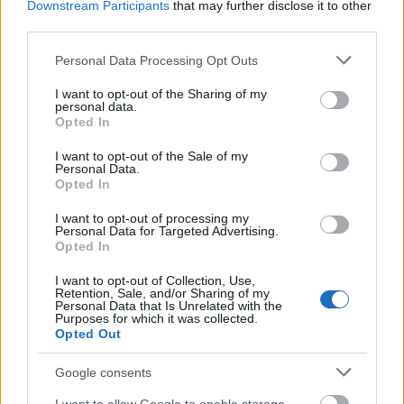
Downstream Participants
that may further disclose it to other
árverésre.
third parties.
Please note that this website/app uses one or more Google
Forrás:
MTI
Personal Data Processing Opt Outs
services and may gather and store information including but
not limited to your visit or usage behaviour. You may click to
I want to opt-out of the Sharing of my
personal data.
grant or deny consent to Google and its third-party tags to
Opted In
use your data for below specified purposes in below Google
consent section.
Történelem
Aukció
Andy Warhol
Háború
Hülyeség
Képző
I want to opt-out of the Sale of my
Personal Data.
Opted In
I want to opt-out of processing my
Personal Data for Targeted Advertising.
Opted In
I want to opt-out of Collection, Use,
Retention, Sale, and/or Sharing of my
Personal Data that Is Unrelated with the
Purposes for which it was collected.
AZ EMBERSÉG ÜNNEPE
Opted Out
Google consents