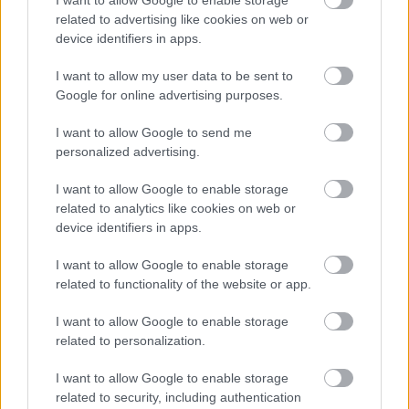
I want to allow Google to enable storage
related to advertising like cookies on web or
device identifiers in apps.
„NEM TÖBB EZER EMBERRE UTAZUNK, HANEM
I want to allow my user data to be sent to
EGY VÁLOGATOTT TÁRSASÁGRA”
Google for online advertising purposes.
I want to allow Google to send me
personalized advertising.
I want to allow Google to enable storage
related to analytics like cookies on web or
device identifiers in apps.
LÉTEZIK GYÓGYÍTÓ MÚZEUM?!
I want to allow Google to enable storage
related to functionality of the website or app.
I want to allow Google to enable storage
A bejegyzés trackback címe:
related to personalization.
https://kulturpart.hu/api/trackback/id/7886878
Kommentek:
I want to allow Google to enable storage
A hozzászólások a
vonatkozó jogszabályok
értelmében felhasználói tartalomnak
related to security, including authentication
minősülnek, értük a
szolgáltatás technikai
üzemeltetője semmilyen felelősséget