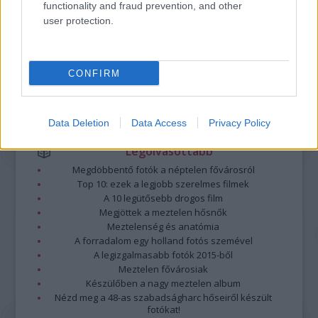
functionality and fraud prevention, and other
nem vállal, azokat nem ellenőrzi. Kifogás esetén forduljon a blog szerkesztőjéhez.
user protection.
Részletek a
Felhasználási feltételekben
és az
adatvédelmi tájékoztatóban
.
CONFIRM
Data Deletion
Data Access
Privacy Policy
Legolvasottabb
Megdöbbentő fotók a néptelen fővárosról
Top 10: ezek a legjobb szerelmes filmek
A 10 legütősebb drogos film
Megjöttek a meztelen hősnők
Meztelenség és anatómia
A forradalom egy holland fotós szemével
A legizgalmasabb fotók 2015-ből
Meztelen fővárosiak
Készülőben a nagy meztelen album
Nézd meg a 48-as szabadságharc hőseiről készült
fotókat!