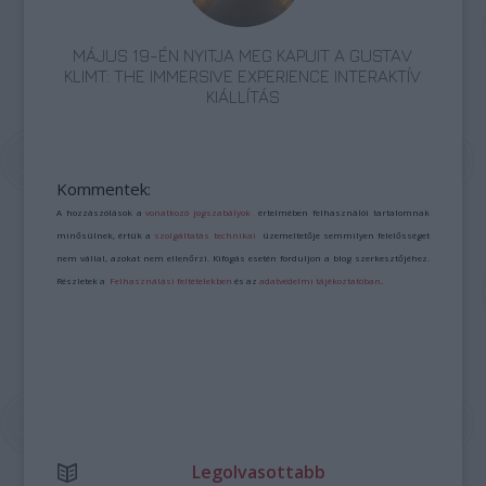
MÁJUS 19-ÉN NYITJA MEG KAPUIT A GUSTAV
KLIMT: THE IMMERSIVE EXPERIENCE INTERAKTÍV
KIÁLLÍTÁS
Kommentek:
A hozzászólások a
vonatkozó jogszabályok
értelmében felhasználói tartalomnak
minősülnek, értük a
szolgáltatás technikai
üzemeltetője semmilyen felelősséget
nem vállal, azokat nem ellenőrzi. Kifogás esetén forduljon a blog szerkesztőjéhez.
Részletek a
Felhasználási feltételekben
és az
adatvédelmi tájékoztatóban
.
Legolvasottabb