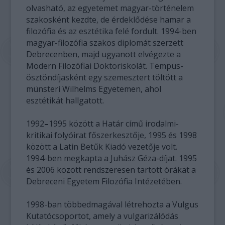
olvasható, az egyetemet magyar-történelem
szakosként kezdte, de érdeklődése hamar a
filozófia és az esztétika felé fordult. 1994-ben
magyar-filozófia szakos diplomát szerzett
Debrecenben, majd ugyanott elvégezte a
Modern Filozófiai Doktoriskolát. Tempus-
ösztöndíjasként egy szemesztert töltött a
münsteri Wilhelms Egyetemen, ahol
esztétikát hallgatott.
1992
–
1995 között a Határ című irodalmi-
kritikai folyóirat főszerkesztője, 1995 és 1998
között a Latin Betűk Kiadó vezetője volt.
1994-ben megkapta a Juhász Géza-díjat. 1995
és 2006 között rendszeresen tartott órákat a
Debreceni Egyetem Filozófia Intézetében.
1998-ban többedmagával létrehozta a Vulgus
Kutatócsoportot, amely a vulgarizálódás