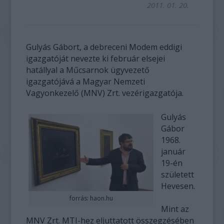
2011. 01. 20.
Gulyás Gábort, a debreceni Modem eddigi
igazgatóját nevezte ki február elsejei
hatállyal a Műcsarnok ügyvezető
igazgatójává a Magyar Nemzeti
Vagyonkezelő (MNV) Zrt. vezérigazgatója.
Gulyás
Gábor
1968.
január
19-én
született
Hevesen.
forrás: haon.hu
Mint az
MNV Zrt. MTI-hez eljuttatott összegzésében