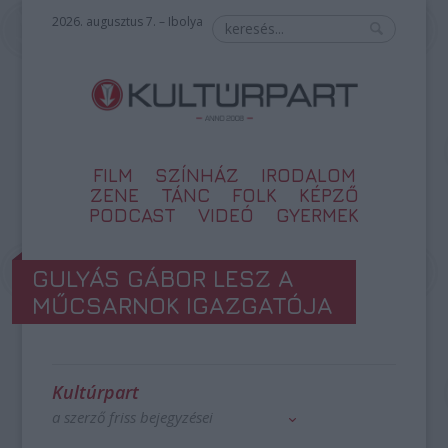
2026. augusztus 7. – Ibolya
FILM
SZÍNHÁZ
IRODALOM
ZENE
TÁNC
FOLK
KÉPZŐ
PODCAST
VIDEÓ
GYERMEK
GULYÁS GÁBOR LESZ A
MŰCSARNOK IGAZGATÓJA
Kultúrpart
a szerző friss bejegyzései