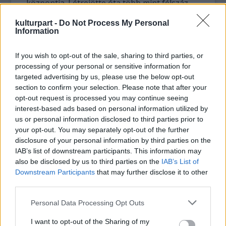
központja. Létrejötte óta több mint félszáz
időszaki kiállítást rendeztek itt
–
olyan
kulturpart -
Do Not Process My Personal
intézményekkel együttműködve, mint például
Information
a firenzei Uffizi Képtár, a moszkvai Tretyakov
Galéria, a párizsi Musée d'Orsay vagy a
If you wish to opt-out of the sale, sharing to third parties, or
montreáli Modern Művészetek Múzeuma.
processing of your personal or sensitive information for
Tizenegy tárlat létrehozásában kurátorként
targeted advertising by us, please use the below opt-out
is közreműködött, ezek többségéhez
section to confirm your selection. Please note that after your
katalógust is publikált (Torzulások
–
André
opt-out request is processed you may continue seeing
Kertész; A test színeváltozása
–
Sándorfi;
interest-based ads based on personal information utilized by
Ámos Imre életmű-kiállítás; A történet
us or personal information disclosed to third parties prior to
folytatódik
–
Roy Lichtenstein, Robert
your opt-out. You may separately opt-out of the further
disclosure of your personal information by third parties on the
Rauschenberg, Fernando Botero, David
IAB’s list of downstream participants. This information may
Hockney és mások; Hétköznapi
also be disclosed by us to third parties on the
IAB’s List of
kommunizmus; A meztelen igazság
–
Blue
Downstream Participants
that may further disclose it to other
Noses; Töredék az embernek
–
Schaár
third parties.
Erzsébet; Kis magyar pornográfia
–
Bukta
Imre, Csurka Eszter, Eperjesi Ágnes, Kicsiny
Please note that this website/app uses one or more Google
Personal Data Processing Opt Outs
Balázs, Wahorn András és mások; Messiások
services and may gather and store information including but
not limited to your visit or usage behaviour. You may click to
I want to opt-out of the Sharing of my
–
A nyugati ember és a megváltás gondolata