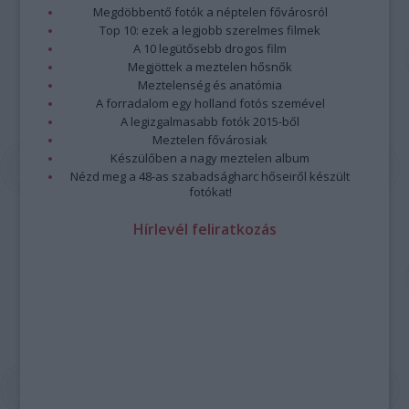
Megdöbbentő fotók a néptelen fővárosról
Top 10: ezek a legjobb szerelmes filmek
A 10 legütősebb drogos film
Megjöttek a meztelen hősnők
Meztelenség és anatómia
A forradalom egy holland fotós szemével
A legizgalmasabb fotók 2015-ből
Meztelen fővárosiak
Készülőben a nagy meztelen album
Nézd meg a 48-as szabadságharc hőseiről készült
fotókat!
Hírlevél feliratkozás