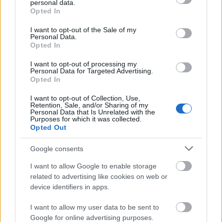
personal data.
grant or deny consent to Google and its third-party tags to
a modern és kortárs vizuális művészetekben;
Opted In
use your data for below specified purposes in below Google
A létezés ritmusa
–
Reigl Judit; A héttoronyba
consent section.
I want to opt-out of the Sale of my
zárva
–
Melankólia a modern művészetben).
Personal Data.
Opted In
Kurátorként dolgozott a kassai Löffler
I want to opt-out of processing my
Múzeumban is. Több nemzetközi
Personal Data for Targeted Advertising.
konferenciát szervezett a művészet és
Opted In
politika kapcsolatáról, valamint a
I want to opt-out of Collection, Use,
magyarországi képzőművészeti kritika
Retention, Sale, and/or Sharing of my
helyzetéről. Az elmúlt négy évben számos
Personal Data that Is Unrelated with the
Purposes for which it was collected.
művészeti konferencián tartott előadást
–
Opted Out
többek között Budapesten, Bukarestben,
Párizsban, Kolozsváron,
Google consents
Hódmezővásárhelyen, Nagyváradon és
I want to allow Google to enable storage
Debrecenben.
related to advertising like cookies on web or
device identifiers in apps.
Gulyás Gábor 2009 februárjától a nagyváradi
Partium Keresztény Egyetemen tanít
I want to allow my user data to be sent to
művészettörténetet. 2010 szeptemberétől
Google for online advertising purposes.