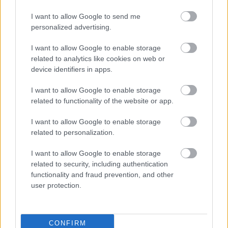
ugyanitt részt vesz a mesterképzésként
elindult kurátori szak oktatásában is.
I want to allow Google to send me
personalized advertising.
Gulyás Gábor kinevezése kapcsán a
I want to allow Google to enable storage
következő gondolatokat fogalmazta meg:
related to analytics like cookies on web or
device identifiers in apps.
„
A mai napon felhatalmazást kaptam a
Műcsarnok vezetésére. Ismerve a hazai
I want to allow Google to enable storage
képzőművészeti szcénában széles körben
related to functionality of the website or app.
ható előítéleteket, irányzat- és ízlésbeli
különbségeket, az első dolgom az lesz, hogy
I want to allow Google to enable storage
a tulajdonosi felhatalmazáshoz
related to personalization.
megszerezzem a Műcsarnok sorsáért
I want to allow Google to enable storage
felelősséget érzők minél nagyobb részének
related to security, including authentication
támogatását. Ennek érdekében tavasszal
functionality and fraud prevention, and other
nyilvános konferenciát szervezek, ahol vitára
user protection.
bocsátom a következő öt évre tervezett
vezetői programomat. Ettől egy újabb,
második felhatalmazást remélek. Mégpedig
CONFIRM
annak érdekében, hogy a kortárs