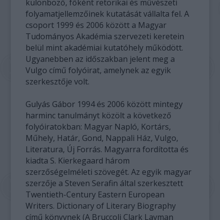
különböző, főként retorikai és művészeti
folyamatjellemzőinek kutatását vállalta fel. A
csoport 1999 és 2006 között a Magyar
Tudományos Akadémia szervezeti keretein
belül mint akadémiai kutatóhely működött.
Ugyanebben az időszakban jelent meg a
Vulgo című folyóirat, amelynek az egyik
szerkesztője volt.
Gulyás Gábor 1994 és 2006 között mintegy
harminc tanulmányt közölt a következő
folyóiratokban: Magyar Napló, Kortárs,
Műhely, Határ, Gond, Nappali Ház, Vulgo,
Literatura, Új Forrás. Magyarra fordította és
kiadta S. Kierkegaard három
szerzőségelméleti szövegét. Az egyik magyar
szerzője a Steven Serafin által szerkesztett
Twentieth-Century Eastern European
Writers. Dictionary of Literary Biography
című könyvnek (A Bruccoli Clark Layman