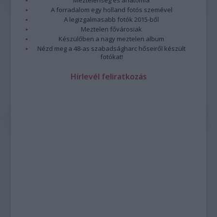
Meztelenség és anatómia
A forradalom egy holland fotós szemével
A legizgalmasabb fotók 2015-ből
Meztelen fővárosiak
Készülőben a nagy meztelen album
Nézd meg a 48-as szabadságharc hőseiről készült
fotókat!
Hírlevél feliratkozás