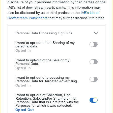
disclosure of your personal information by third parties on the
IAB’s list of downstream participants. This information may
A filmsztár és felesége, Jada Pinkett Smith
also be disclosed by us to third parties on the
IAB’s List of
tavaly 12 éves fiuk filmes pályafutását
Downstream Participants
that may further disclose it to other
indította el. Jaden ugyancsak egy klasszikus
third parties.
hollywoodi film újrájában, A karate kölyökben
kapott főszerepet. A produkció sikeresnek
Please note that this website/app uses one or more Google
Personal Data Processing Opt Outs
bizonyult, mivel világszerte 343 millió
services and may gather and store information including but
not limited to your visit or usage behaviour. You may click to
I want to opt-out of the Sharing of my
dollárért váltottak rá jegyet a nézők.
personal data.
grant or deny consent to Google and its third-party tags to
Opted In
use your data for below specified purposes in below Google
Forrás:
MTI
consent section.
I want to opt-out of the Sale of my
Personal Data.
Opted In
I want to opt-out of processing my
Personal Data for Targeted Advertising.
Film
Gyermek
Külföldi
Hollywoodi filmipar
Filmsztárok
Opted In
I want to opt-out of Collection, Use,
Retention, Sale, and/or Sharing of my
Personal Data that Is Unrelated with the
Purposes for which it was collected.
Opted Out