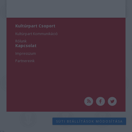
Kultúrpart Csoport
Kultúrpart Kommunikáció
Rólunk
Kapcsolat
Impresszum
Partnereink
SÜTI BEÁLLÍTÁSOK MÓDOSÍTÁSA