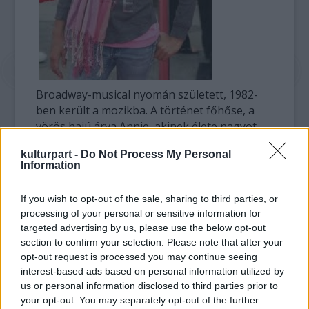
Broadway-musical nyomán született, 1982-
ben került a mozikba. A történet főhőse, a
vörös hajú árva Annie, akinek élete nagyot
fordul, amikor egy gazdag gyáros, Oliver
kulturpart -
Do Not Process My Personal
Warbucks házába kerül.
Information
Will Smith producerként támogatja a
If you wish to opt-out of the sale, sharing to third parties, or
vállalkozást Overbook Entertainment cégén
processing of your personal or sensitive information for
keresztül.
targeted advertising by us, please use the below opt-out
section to confirm your selection. Please note that after your
Willow-nak nem ez az első filmszerepe:
opt-out request is processed you may continue seeing
három éve, apja Legenda vagyok című
interest-based ads based on personal information utilized by
thrillerében már kapott egy lehetőséget a
us or personal information disclosed to third parties prior to
bemutatkozásra.
your opt-out. You may separately opt-out of the further