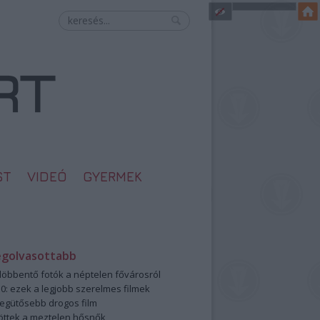
ST
VIDEÓ
GYERMEK
egolvasottabb
öbbentő fotók a néptelen fővárosról
0: ezek a legjobb szerelmes filmek
legütősebb drogos film
öttek a meztelen hősnők