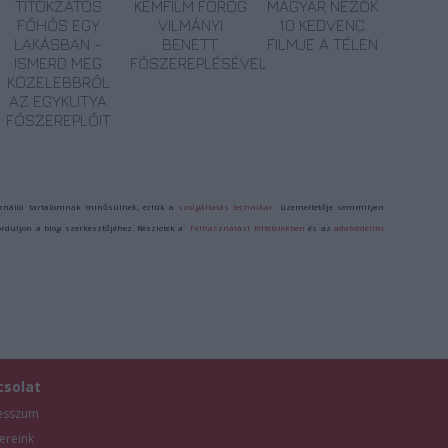
TITOKZATOS
KÉMFILM FOROG
MAGYAR NÉZŐK
FŐHŐS EGY
VILMÁNYI
10 KEDVENC
LAKÁSBAN -
BENETT
FILMJE A TÉLEN
ISMERD MEG
FŐSZEREPLÉSÉVEL
KÖZELEBBRŐL
AZ EGYKUTYA
FŐSZEREPLŐIT
ználói tartalomnak minősülnek, értük a
szolgáltatás technikai
üzemeltetője semmilyen
forduljon a blog szerkesztőjéhez. Részletek a
Felhasználási feltételekben
és az
adatvédelmi
csolat
esszum
ereink