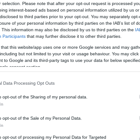
r selection. Please note that after your opt-out request is processed y
eing interest-based ads based on personal information utilized by us or
filmrendező minden erejével azért küzd, hogy
disclosed to third parties prior to your opt-out. You may separately opt-
jét, producere nyomására azonban egyre
losure of your personal information by third parties on the IAB’s list of
szumokba megy bele, így egyre abszurdabb
. This information may also be disclosed by us to third parties on the
IA
 felett egyaránt elveszíti az irányítást.
Participants
that may further disclose it to other third parties.
zült, időnként pályáztunk támogatásért, de nem
 that this website/app uses one or more Google services and may gath
. Végül a Magyar Mozgókép Közalapítvány televíziós
including but not limited to your visit or usage behaviour. You may click 
 to Google and its third-party tags to use your data for below specifi
ndulhatott be a film előkészítése. Szerintem mi
ogle consent section.
 is jutottak az MMKA által megítélt támogatási
l Data Processing Opt Outs
 MTI-nek elmondta: a
Bulvár
összköltségvetése 48
o opt-out of the Sharing of my personal data.
llépték, ugyanakkor egyelőre csak 46 millió folyt be a
llió forinttal járult hozzá a tévéfilm
In
8 millióval.
o opt-out of the Sale of my Personal Data.
In
sok mellett Trill Zsolt, Gyuricza István, Kern
 Bezerédi Zoltán, Gáspár Kata, Vallai Péter, Koltai
to opt-out of processing my Personal Data for Targeted