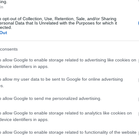
 Epizódszerepben a magyar film elmúlt évtizedeinek
ing.
In
 90 éves Jancsó Miklós, valamint Gárdos Péter is
y pályázati tanáccsal. Sára Júlia elmondta: Gárdos
o opt-out of Collection, Use, Retention, Sale, and/or Sharing
, amire az életben készül. Egy-egy jelenetben Réz
ersonal Data that Is Unrelated with the Purposes for which it
lected.
televíziós műsorkészítő is szerepel.
Out
így járultak hozzá ahhoz, amit a filmmel el
consents
ogy milyen helyzetben vannak a mozgókép-készítők
itása mellett ezért nagyon is realista film lett a
o allow Google to enable storage related to advertising like cookies on
evice identifiers in apps.
zedes hagyományok után végre ismét előtérbe
o allow my user data to be sent to Google for online advertising
kan támogatják is, de leginkább szavakban. A
s.
eg teljesen átláthatatlan, a megítélt támogatásokat
to allow Google to send me personalized advertising.
mire nincs pénz, tévéfilmekre végképp. A filmesek ki
hogy öt-tíz év telik el, mire az ember
o allow Google to enable storage related to analytics like cookies on
ező az MTI-nek.
evice identifiers in apps.
peratőr-rendező lánya) elsősorban televíziós
o allow Google to enable storage related to functionality of the website
ts Árpád, Garas Dezső, Molnár Piroska) lett ismert