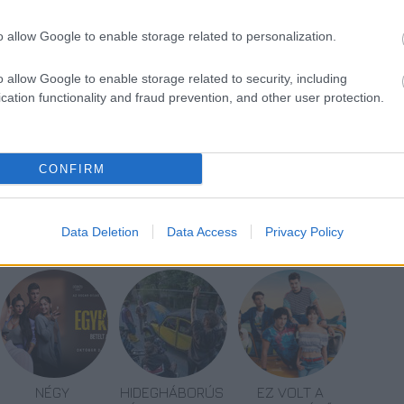
t nagyjátékfilmet (
Egérút
, 2001) és
o allow Google to enable storage related to personalization.
rta, az operatőr Babos Tamás volt, az alkotást a
o allow Google to enable storage related to security, including
ombat este mutatja be a Duna Televízió.
cation functionality and fraud prevention, and other user protection.
CONFIRM
Data Deletion
Data Access
Privacy Policy
NÉGY
HIDEGHÁBORÚS
EZ VOLT A