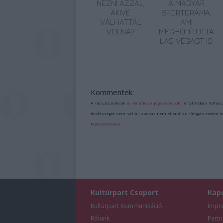
NÉZNI AZZAL,
A MAGYAR
AKIVÉ
SPORTDRÁMA,
VÁLHATTÁL
AMI
VOLNA?
MEGHÓDÍTOTTA
LAS VEGAST IS
Kommentek:
A hozzászólások a
vonatkozó jogszabályok
értelmében felhas
felelősséget nem vállal, azokat nem ellenőrzi. Kifogás esetén 
tájékoztatóban
.
Kultúrpart Csoport
Kap
Kultúrpart Kommunikáció
Impr
Rólunk
Partn