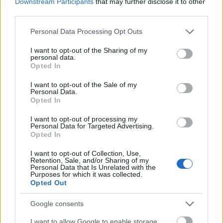
Downstream Participants
that may further disclose it to other
előszeretettel dolgozzák fel: nagy sikert
third parties.
aratott vele a Beatles is, akárcsak 1974-ben a
Carpenters.
Please note that this website/app uses one or more Google
Personal Data Processing Opt Outs
services and may gather and store information including but
Forrás:
BBC
not limited to your visit or usage behaviour. You may click to
I want to opt-out of the Sharing of my
personal data.
grant or deny consent to Google and its third-party tags to
Opted In
use your data for below specified purposes in below Google
consent section.
I want to opt-out of the Sale of my
Personal Data.
Opted In
Amerika
Zene
Észak-Amerika
Könnyűzene
Soul, rnb
I want to opt-out of processing my
Personal Data for Targeted Advertising.
Opted In
I want to opt-out of Collection, Use,
Retention, Sale, and/or Sharing of my
Personal Data that Is Unrelated with the
Purposes for which it was collected.
Opted Out
„NEM TÖBB EZER EMBERRE UTAZUNK, HANEM
EGY VÁLOGATOTT TÁRSASÁGRA”
Google consents
I want to allow Google to enable storage