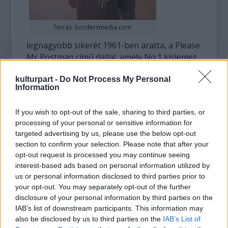
forrás: bordersmedia.com
legnagyobb sikerét 1961-ben aratta, a Please
Mr Postman című dallal, amely No.1 kislemez
lett az Egysült Államokban. Horton ekkor 15
kulturpart -
Do Not Process My Personal
éves volt. A kislemezt hamarosan egy album
Information
is követte, de már korántsem ekkora sikerrel
– még csak fel sem került a listákra,
If you wish to opt-out of the sale, sharing to third parties, or
processing of your personal or sensitive information for
A zenekar éléről 1965-ben cserélték le, így
targeted advertising by us, please use the below opt-out
végül 1967-ben el is hagyta a The
section to confirm your selection. Please note that after your
Marvelettes-t.
opt-out request is processed you may continue seeing
interest-based ads based on personal information utilized by
Fia, Vaughn Horton közleménye szerint anyja
us or personal information disclosed to third parties prior to
szerdán halt meg egy kaliforniai otthonban,
your opt-out. You may separately opt-out of the further
ahol egy stroke után lábadozott.
disclosure of your personal information by third parties on the
IAB’s list of downstream participants. This information may
also be disclosed by us to third parties on the
IAB’s List of
Az együttes legnagyobb sikerét azóta is