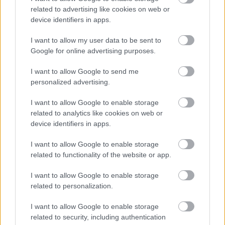
related to advertising like cookies on web or
device identifiers in apps.
I want to allow my user data to be sent to
Google for online advertising purposes.
ELSTARTOLT A MŰVÉSZETEK VÖLGYE
I want to allow Google to send me
personalized advertising.
I want to allow Google to enable storage
related to analytics like cookies on web or
device identifiers in apps.
I want to allow Google to enable storage
AZ EMBERSÉG ÜNNEPE
related to functionality of the website or app.
I want to allow Google to enable storage
related to personalization.
Kommentek:
I want to allow Google to enable storage
A hozzászólások a
vonatkozó jogszabályok
értelmében felhasználói tartalomnak
related to security, including authentication
minősülnek, értük a
szolgáltatás technikai
üzemeltetője semmilyen felelősséget