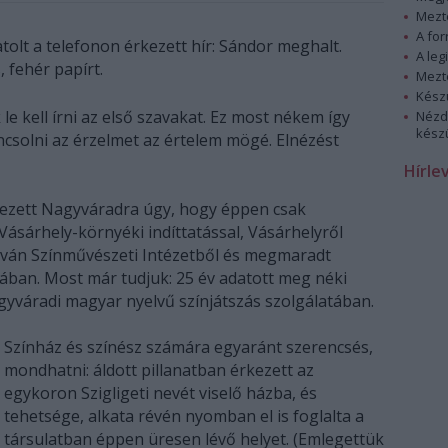
Mezt
A fo
tolt a telefonon érkezett hír: Sándor meghalt.
A leg
 fehér papírt.
Mezt
Kész
le kell írni az első szavakat. Ez most nékem így
Nézd
készü
ncsolni az érzelmet az értelem mögé. Elnézést
Hírle
ezett Nagyváradra úgy, hogy éppen csak
Vásárhely-környéki indíttatással, Vásárhelyről
stván Színművészeti Intézetből és megmaradt
ában. Most már tudjuk: 25 év adatott meg néki
yváradi magyar nyelvű színjátszás szolgálatában.
Színház és színész számára egyaránt szerencsés,
mondhatni: áldott pillanatban érkezett az
egykoron Szigligeti nevét viselő házba, és
tehetsége, alkata révén nyomban el is foglalta a
társulatban éppen üresen lévő helyet. (Emlegettük