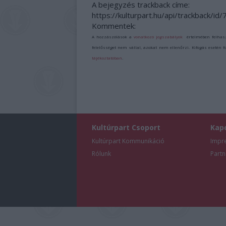
A bejegyzés trackback címe:
https://kulturpart.hu/api/trackback/id
Kommentek:
A hozzászólások a
vonatkozó jogszabályok
értelmében felhas
felelősséget nem vállal, azokat nem ellenőrzi. Kifogás esetén 
tájékoztatóban
.
Kultúrpart Csoport
Kap
Kultúrpart Kommunikáció
Impr
Rólunk
Partn