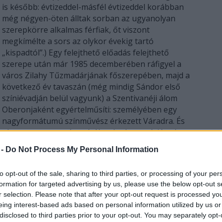
is később: évtizeddel-másfél évtizeddel korábban
még négyen-öten álltak sorban az ugyanolyan
szerepkörre alkalmas férfiak, őt viszont
megkímélte a sors az olykor évekig tartó
„kispadtól”.) Egy felejthető előadás felejthető
szerepe után már 1985 decemberében ráfigyel a
város Zilahy Tűzmadárjának főszerepében, majd a
következő év tavaszán (még mindig Sándor első
színiévadján belül vagyunk) a Szentivanéji álom
Oberonjaként egyértelműsíti: személyében egy
nagyformátumú színművész érkezett Váradra. És
 le nem esett a színpadról, volt olyan színiévad,
t.
 -
Do Not Process My Personal Information
ág- és a magyar irodalom nagy drámai szerepeinek
zek közül meg is ajándékozta a sors.) Mély
to opt-out of the sale, sharing to third parties, or processing of your per
eit mindig belülről, lélekből építette, a látványos
formation for targeted advertising by us, please use the below opt-out s
t eszközökkel hatott. És a hangjával, amellyel
r selection. Please note that after your opt-out request is processed y
en tudott játszani. Harsány volt, ha a szerep úgy
eing interest-based ads based on personal information utilized by us or
 az érzelem, amikor (leginkább) a másik nem, a
disclosed to third parties prior to your opt-out. You may separately opt-