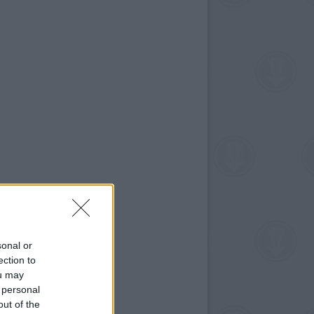
sonal or
ection to
ou may
 personal
out of the