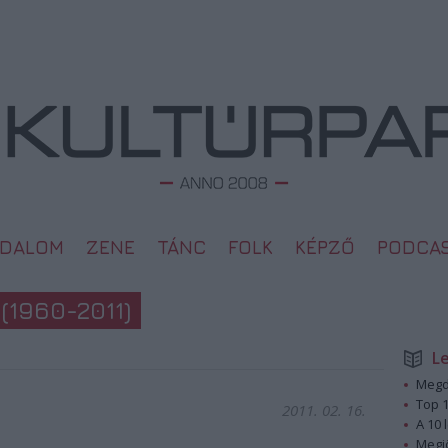
ODALOM
ZENE
TÁNC
FOLK
KÉPZŐ
PODCA
1960-2011)
L
Megd
Top 1
2011. 02. 16.
A 10 
Megj