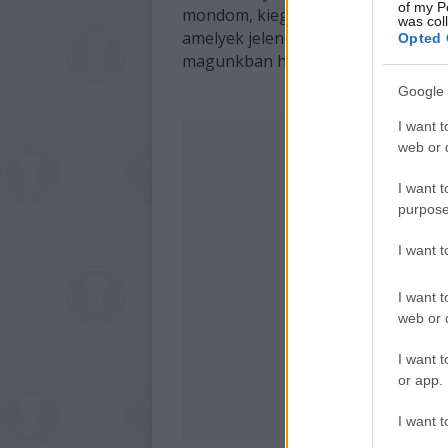
of my P
mondom, kiegészíthető, hiszen tuc
was col
amelyek jelenetei, vagy csupán vill
Opted 
magunkban hordtuk, s hordjuk azoka
Google 
I want t
web or d
I want t
purpose
I want 
I want t
web or d
I want t
or app.
I want t