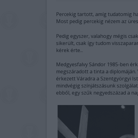
Percekig tartott, amíg tudatomig ha
Most pedig percekig nézem az üres,
Pedig egyszer, valahogy mégis csak 
sikerült, csak így tudom visszapara
kérek érte...
Medgyesfalvy Sándor 1985-ben érk
megszáradott a tinta a diplomáján. 
érkezett Váradra a Szentgyörgyi I
mindvégig színjátszásunk szolgálat
ebből, egy szűk negyedszázad a nag