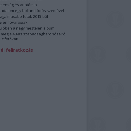
elenség és anatómia
rradalom egy holland fotós szemével
izgalmasabb fotók 2015-ből
elen fővárosiak
ülőben a nagy meztelen album
 meg a 48-as szabadságharc hőseiről
lt fotókat!
vél feliratkozás