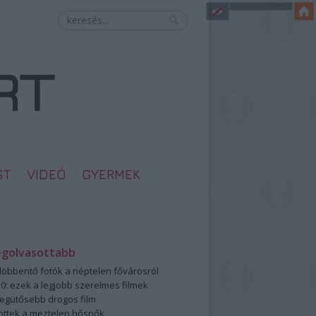
ST
VIDEÓ
GYERMEK
egolvasottabb
öbbentő fotók a néptelen fővárosról
0: ezek a legjobb szerelmes filmek
legütősebb drogos film
öttek a meztelen hősnők