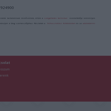
/7924900
ználói tartalomnak minősülnek, értük a
szolgáltatás technikai
üzemeltetője semmilyen
forduljon a blog szerkesztőjéhez. Részletek a
Felhasználási feltételekben
és az
adatvédelmi
csolat
esszum
ereink