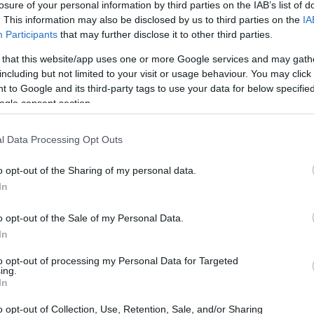
Nő felé-fölé hajolt-fordult benne az örök Férfi...
losure of your personal information by third parties on the IAB’s list of
. This information may also be disclosed by us to third parties on the
IA
, szerette, adott esetben rajongásig, de amikor
Participants
that may further disclose it to other third parties.
 kapuja, másutt is, mindenütt szerzett híveket
 that this website/app uses one or more Google services and may gath
l Csíkszeredáig, Kisvárdától Szabadkáig. Sándor
including but not limited to your visit or usage behaviour. You may click 
enk, a váradiaké volt. És maradt is egészen a mai
 to Google and its third-party tags to use your data for below specifi
ogle consent section.
összegzésre késztet, hirtelen mintegy harminc
l Data Processing Opt Outs
sabbakat. Persze, hogy nem lehet mindet
ebbeket?... És időrendben?
o opt-out of the Sharing of my personal data.
In
i hercegnő), Jézus (Rock passió), Apáczai Csere
A néma levente), Dr.Zoltán (Kaland), Teleki László
o opt-out of the Sale of my Personal Data.
), László király (A lovagkirály), Géza (Az a szép,
In
s hölgy), Percsik (Hegedűs a háztetőn), Leichester
om szerepét egyetlen évadon belül (1997-1998)
to opt-out of processing my Personal Data for Targeted
ing.
dek egyik kiemelkedőjévé téve azt. Azután volt
In
zló a Tűz és keresztben, John Proctor A salemi
arany emberben és Othello az – Othellóban. A sor,
o opt-out of Collection, Use, Retention, Sale, and/or Sharing