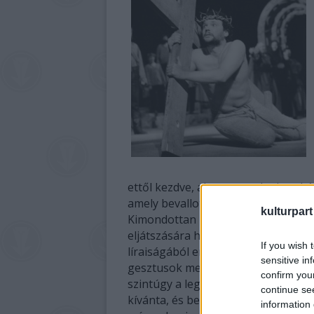
ettől kezdve, ahogy mondani szokás,
amely bevallottan a személyére épül
kulturpart
Kimondottan hősi alkat volt, a vil
eljátszására hivatott. (Néhánnyal e
If you wish 
líraiságából eredően azonban szerep
sensitive in
gesztusok mellőzésével, visszafogot
confirm you
szintúgy a legszélesebb regiszterek
continue se
kívánta, és beborítóan lágy, amikor
information 