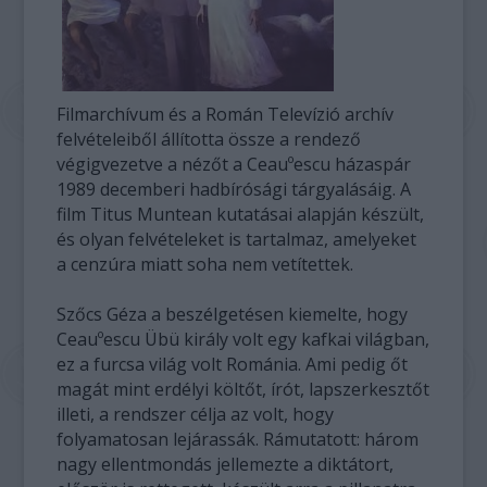
Filmarchívum és a Román Televízió archív
felvételeiből állította össze a rendező
végigvezetve a nézőt a Ceauºescu házaspár
1989 decemberi hadbírósági tárgyalásáig. A
film Titus Muntean kutatásai alapján készült,
és olyan felvételeket is tartalmaz, amelyeket
a cenzúra miatt soha nem vetítettek.
Szőcs Géza a beszélgetésen kiemelte, hogy
Ceauºescu Übü király volt egy kafkai világban,
ez a furcsa világ volt Románia. Ami pedig őt
magát mint erdélyi költőt, írót, lapszerkesztőt
illeti, a rendszer célja az volt, hogy
folyamatosan lejárassák. Rámutatott: három
nagy ellentmondás jellemezte a diktátort,