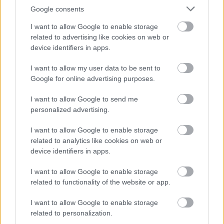
művészek nagy adósságát, hogy megírják,
Google consents
filmre vigyék a súlyos igazságokat arról, hogy
"mi történt velünk, mibe léptünk át a
I want to allow Google to enable storage
forradalmak és rendszerváltás után".
related to advertising like cookies on web or
device identifiers in apps.
Forrás:
Vitaltippek
I want to allow my user data to be sent to
Google for online advertising purposes.
I want to allow Google to send me
personalized advertising.
Budapest
Erdély
Dokumentumfilm
Terror Háza Múzeum
Európai filmipar
I want to allow Google to enable storage
related to analytics like cookies on web or
device identifiers in apps.
I want to allow Google to enable storage
related to functionality of the website or app.
I want to allow Google to enable storage
LÉTEZIK GYÓGYÍTÓ MÚZEUM?!
related to personalization.