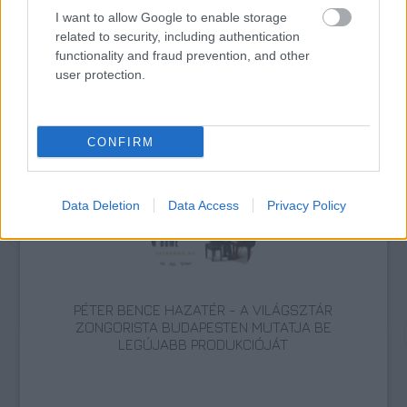
I want to allow Google to enable storage
related to security, including authentication
functionality and fraud prevention, and other
user protection.
KÉZMŰVES MESTERSÉGEK TALÁLKOZÓJA A
CONFIRM
MAROSVÁSÁRHELYI VÁRBAN
Data Deletion
Data Access
Privacy Policy
PÉTER BENCE HAZATÉR - A VILÁGSZTÁR
ZONGORISTA BUDAPESTEN MUTATJA BE
LEGÚJABB PRODUKCIÓJÁT