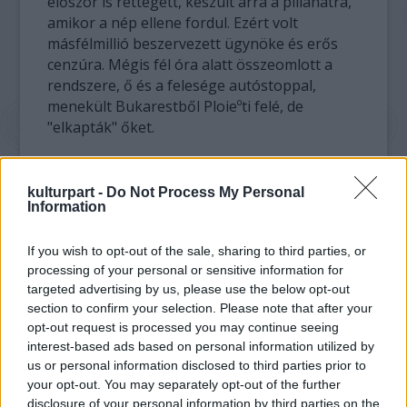
először is rettegett, készült arra a pillanatra,
amikor a nép ellene fordul. Ezért volt
másfélmillió beszervezett ügynöke és erős
cenzúra. Mégis fél óra alatt összeomlott a
rendszere, ő és a felesége autóstoppal,
menekült Bukarestből Ploieºti felé, de
"elkapták" őket.
A második paradoxon, hogy a kelet-európai
kulturpart -
Do Not Process My Personal
Information
diktátorok között ő kapta a "balfácán"
szerepét, hadbíróság ítélte halálra, míg a
többiek "ágyban, párnák között" végezték be
If you wish to opt-out of the sale, sharing to third parties, or
processing of your personal or sensitive information for
életüket.
targeted advertising by us, please use the below opt-out
section to confirm your selection. Please note that after your
A harmadik ellentmondás, hogy "tudtuk,
opt-out request is processed you may continue seeing
láttuk, hogy a történelem legnagyobb
interest-based ads based on personal information utilized by
gazemberéről van szó, mégis a
us or personal information disclosed to third parties prior to
vasfüggönyön túl, a józan ész és a jóízlés
your opt-out. You may separately opt-out of the further
birodalmában a házaspárt kitüntető
disclosure of your personal information by third parties on the