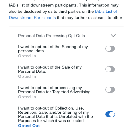
figyelemmel fogadták a nagyhatalmak
IAB’s list of downstream participants. This information may
vezetői, mint például Mao Ce-tung
also be disclosed by us to third parties on the
IAB’s List of
Pekingben, Carter amerikai elnök vagy II.
Downstream Participants
that may further disclose it to other
third parties.
Erzsébet angol királynő, egyetemek
díszdoktorrá fogadták őket, s mindez mélyen
Please note that this website/app uses one or more Google
Personal Data Processing Opt Outs
demoralizálta a román értelmiséget" - fejtette
services and may gather and store information including but
ki Szőcs Géza.
not limited to your visit or usage behaviour. You may click to
I want to opt-out of the Sharing of my
personal data.
grant or deny consent to Google and its third-party tags to
Opted In
Andrei Ujicã, a karlsruhei egyetem tanára, aki
use your data for below specified purposes in below Google
1981-ben, 30 évesen emigrált
consent section.
I want to opt-out of the Sale of my
Personal Data.
Németországba kifejtette, hogy Ceauºescu
Opted In
műveletlen ember volt, de hatalomvágya
óriási, született tehetsége volt a
I want to opt-out of processing my
Personal Data for Targeted Advertising.
külpolitikához és 1968 és 1978 között ő volt a
Opted In
sztár a nemzetközi porondon.
I want to opt-out of Collection, Use,
Retention, Sale, and/or Sharing of my
"Pojáca volt, ravasz és érzéke volt a hatalom
Personal Data that Is Unrelated with the
megtartásához" jegyezte meg Szőcs Géza.
Purposes for which it was collected.
Opted Out
Fölhozta a román és a kelet-európai