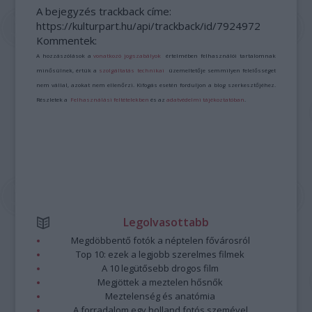
A bejegyzés trackback címe:
https://kulturpart.hu/api/trackback/id/7924972
Kommentek:
A hozzászólások a
vonatkozó jogszabályok
értelmében felhasználói tartalomnak
minősülnek, értük a
szolgáltatás technikai
üzemeltetője semmilyen felelősséget
nem vállal, azokat nem ellenőrzi. Kifogás esetén forduljon a blog szerkesztőjéhez.
Részletek a
Felhasználási feltételekben
és az
adatvédelmi tájékoztatóban
.
Legolvasottabb
Megdöbbentő fotók a néptelen fővárosról
Top 10: ezek a legjobb szerelmes filmek
A 10 legütősebb drogos film
Megjöttek a meztelen hősnők
Meztelenség és anatómia
A forradalom egy holland fotós szemével