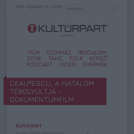
2026. augusztus 10. – Lőrinc
FILM
SZÍNHÁZ
IRODALOM
ZENE
TÁNC
FOLK
KÉPZŐ
PODCAST
VIDEÓ
GYERMEK
CEAUºESCU, A HATALOM
TÉBOLYULTJA -
DOKUMENTUMFILM
Kultúrpart
a szerző friss bejegyzései