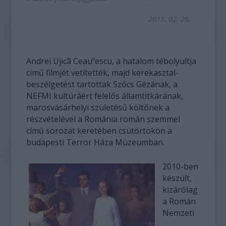
2011. 02. 26.
Andrei Ujicã Ceauºescu, a hatalom tébolyultja
című filmjét vetítették, majd kerekasztal-
beszélgetést tartottak Szőcs Gézának, a
NEFMI kultúráért felelős államtitkárának,
marosvásárhelyi születésű költőnek a
részvételével a Románia román szemmel
című sorozat keretében csütörtökön a
budapesti Terror Háza Múzeumban.
2010-ben
készült,
kizárólag
a Román
Nemzeti