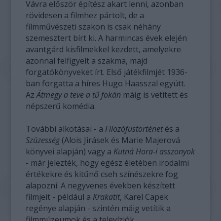
Vávra először építész akart lenni, azonban
rövidesen a filmhez pártolt, de a
filmművészeti szakon is csak néhány
szemesztert bírt ki. A harmincas évek elején
avantgárd kisfilmekkel kezdett, amelyekre
azonnal felfigyelt a szakma, majd
forgatókönyveket írt. Első játékfilmjét 1936-
ban forgatta a híres Hugo Haasszal együtt.
Az
Átmegy a teve a tű fokán
máig is vetített és
népszerű komédia.
További alkotásai - a
Filozófustörténet
és a
Szüzesség
(Alois Jirásek és Marie Majerová
könyvei alapján) vagy a
Kutná Hora-i asszonyok
- már jelezték, hogy egész életében irodalmi
értékekre és kitűnő cseh színészekre fog
alapozni. A negyvenes években készített
filmjeit - például a
Krakatit
, Karel Capek
regénye alapján - szintén máig vetítik a
filmmúzeumok és a televíziók.