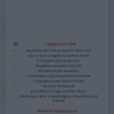
Legolvasottabb
Megdöbbentő fotók a néptelen fővárosról
Top 10: ezek a legjobb szerelmes filmek
A 10 legütősebb drogos film
Megjöttek a meztelen hősnők
Meztelenség és anatómia
A forradalom egy holland fotós szemével
A legizgalmasabb fotók 2015-ből
Meztelen fővárosiak
Készülőben a nagy meztelen album
Nézd meg a 48-as szabadságharc hőseiről készült
fotókat!
Hírlevél feliratkozás