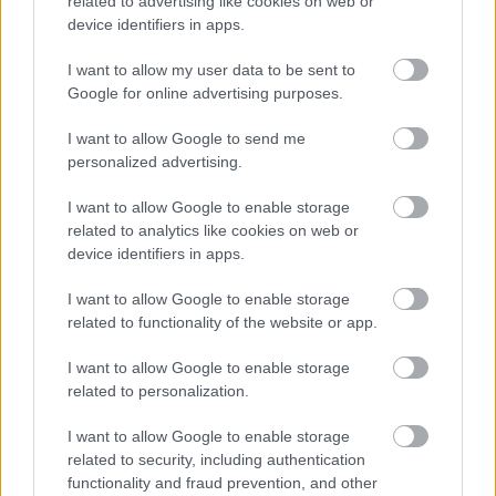
related to advertising like cookies on web or
device identifiers in apps.
Az 1989-es rendszerváltás után is forgatott,
I want to allow my user data to be sent to
de új tervét
–
megfilmesíteni Csehszlovákia
Google for online advertising purposes.
első elnökének, Tomás Masaryknak az életét
–
már nem sikerült megvalósítania. Jó filmet
I want to allow Google to send me
készített azonban Jan Ámos Komenskyről, s
personalized advertising.
több dokumentumfilm szerzője.
I want to allow Google to enable storage
Otakar Vávra életét és művét nagyon
related to analytics like cookies on web or
eltérően értékelik. Hívei a cseh és a
device identifiers in apps.
csehszlovák filmiskola atyjaként,
I want to allow Google to enable storage
megalakítójaként tisztelik, aki remekül
related to functionality of the website or app.
értette a szakmát. Ellenfelei ideológia
hajlékonyságát, szerintük "gerinctelenségét"
I want to allow Google to enable storage
bírálják, aki mindig csak saját ambícióival volt
related to personalization.
elfoglalva. Életrajzírói szerint Vávra rendkívül
művelt és vonzó egyéniség, aki mindig
I want to allow Google to enable storage
hihetetlen akarattal küzdött céljaiért.
related to security, including authentication
functionality and fraud prevention, and other