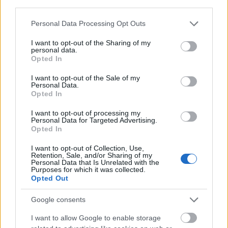
legjobb alkotásaként jegyzik. A
third parties.
Boszorkányper
ben Vávra ismét a
Please note that this website/app uses one or more Google
Personal Data Processing Opt Outs
történelemből merített, az egykori
services and may gather and store information including but
boszorkányperek kísérteties hasonlóságot
not limited to your visit or usage behaviour. You may click to
I want to opt-out of the Sharing of my
personal data.
mutattak a sztálinista perekkel, s jól
grant or deny consent to Google and its third-party tags to
Opted In
példázták, hogyan tudja összetörni a
use your data for below specified purposes in below Google
korszerű állami masinéria az embert.
consent section.
I want to opt-out of the Sale of my
Personal Data.
Opted In
Nem véletlen, hogy "prágai tavasz" elfojtása
után Vávrának újra bizonyítania kellett
I want to opt-out of processing my
Personal Data for Targeted Advertising.
szocialista elkötelezettségét. Ennek
Opted In
eredménye egy újabb történelmi trilógia:
Az
árulás napjai
,
Szokolovo
,
Prága felszabadítása
–
I want to opt-out of Collection, Use,
Retention, Sale, and/or Sharing of my
tehát az 1938-as müncheni szerződés
Personal Data that Is Unrelated with the
napjainak, a szovjetunióbeli csehszlovák
Purposes for which it was collected.
Opted Out
hadtest megalakulásának és a csehszlovák
főváros szovjet felszabadításának a
Google consents
megfilmesítése. A három filmet ismét
kötelezően látogatták az akkori csehszlovák
I want to allow Google to enable storage
iskolások.