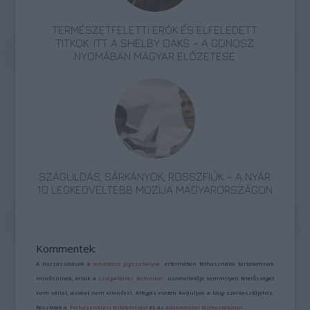
TERMÉSZETFELETTI ERŐK ÉS ELFELEDETT
TITKOK: ITT A SHELBY OAKS – A GONOSZ
NYOMÁBAN MAGYAR ELŐZETESE
SZÁGULDÁS, SÁRKÁNYOK, ROSSZFIÚK – A NYÁR
10 LEGKEDVELTEBB MOZIJA MAGYARORSZÁGON
Kommentek:
A hozzászólások a
vonatkozó jogszabályok
értelmében felhasználói tartalomnak
minősülnek, értük a
szolgáltatás technikai
üzemeltetője semmilyen felelősséget
nem vállal, azokat nem ellenőrzi. Kifogás esetén forduljon a blog szerkesztőjéhez.
Részletek a
Felhasználási feltételekben
és az
adatvédelmi tájékoztatóban
.