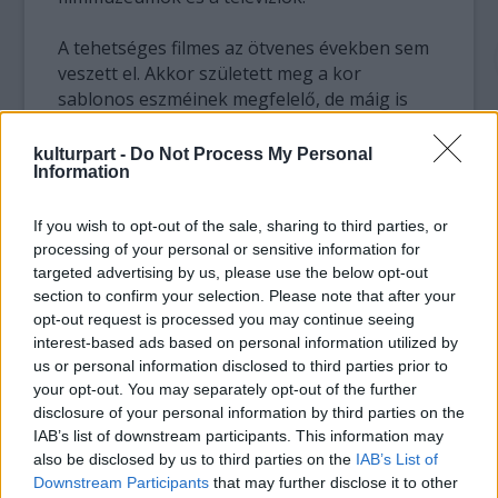
A tehetséges filmes az ötvenes években sem
veszett el. Akkor született meg a kor
sablonos eszméinek megfelelő, de máig is
gyakran vetített és közismert huszita
trilógiája:
Husz János
,
Jan Zsizska
és a
Mindenki
kulturpart -
Do Not Process My Personal
Information
ellen
; ezek a csehszlovák iskolások számára
kötelező filmek voltak.
If you wish to opt-out of the sale, sharing to third parties, or
processing of your personal or sensitive information for
Amikor a hatvanas évek felszabadultabb
targeted advertising by us, please use the below opt-out
légkörében megjelent az úgynevezett új
section to confirm your selection. Please note that after your
csehszlovák film, Vávra ismét új erőre kapott.
opt-out request is processed you may continue seeing
Az új hullám legjobb filmeseit
–
például Jirí
interest-based ads based on personal information utilized by
Menzelnek, Milos Formannak vagy Vera
us or personal information disclosed to third parties prior to
Chytilovának
–
egyébként Vávra tanította a
your opt-out. You may separately opt-out of the further
prágai filmakadémián.
disclosure of your personal information by third parties on the
IAB’s list of downstream participants. This information may
Az 1968-ban készült
Boszorkánypert
Otakar
also be disclosed by us to third parties on the
IAB’s List of
Vávra és a múlt századi csehszlovák film egyik
Downstream Participants
that may further disclose it to other