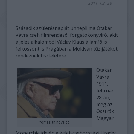
2011. 02. 28.
Századik születésnapját ünnepli ma Otakár
Vávra cseh filmrendező, forgatókönyvíró, akit
a jeles alkalomból Václav Klaus államfő is
felköszönt, s Prágában a Moldván tűzijátékot
rendeznek tiszteletére.
Otakar
Vávra
1911.
február
28-án,
még az
Osztrák-
Magyar
forrás: tn.nova.cz
Monarchia idején a kelet-csehországi Hradec