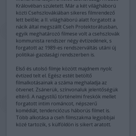
Královéban született. Már a két világháború
közti Csehszlovákiában sikeres filmrendező
lett belőle; a II. világháború alatt forgatott a
nácik által megszállt Cseh Protektorátusban,
egyik meghatározó filmese volt a csehszlovák
kommunista rendszer négy évtizedének, s
forgatott az 1989-es rendszerváltás utáni új
politikai-gazdasági rendszerben is.
Első és utolsó filmje között majdnem nyolc
évtized telt el. Egész estét betöltő
filmalkotásainak a száma meghaladja az
ötvenet. Zsánerük, színvonaluk jelentőségük
eltérő. A nagystílű történelmi freskók mellet
forgatott intim románcot, népszerű
komédiát, tendenciózus háborús filmet is.
Több alkotása a cseh filmszakma legjobbjai
közé tartozik, s külföldön is sikert aratott.