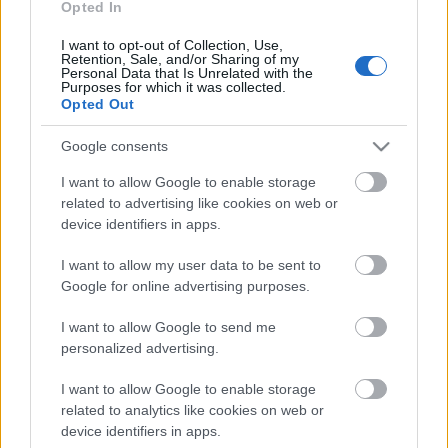
Opted In
I want to opt-out of Collection, Use,
Retention, Sale, and/or Sharing of my
Personal Data that Is Unrelated with the
Purposes for which it was collected.
ÉDESKESERŰ TURNÉ: ERDÉLYI KÖRÚTRA INDUL A
Opted Out
MAGYAR ÁLLAMI NÉPI EGYÜTTES
Google consents
I want to allow Google to enable storage
A bejegyzés trackback címe:
related to advertising like cookies on web or
https://kulturpart.hu/api/trackback/id/7925006
device identifiers in apps.
Kommentek:
A hozzászólások a
vonatkozó jogszabályok
értelmében felhasználói tartalomnak
I want to allow my user data to be sent to
minősülnek, értük a
szolgáltatás technikai
üzemeltetője semmilyen felelősséget
Google for online advertising purposes.
nem vállal, azokat nem ellenőrzi. Kifogás esetén forduljon a blog szerkesztőjéhez.
Részletek a
Felhasználási feltételekben
és az
adatvédelmi tájékoztatóban
.
I want to allow Google to send me
personalized advertising.
I want to allow Google to enable storage
related to analytics like cookies on web or
device identifiers in apps.