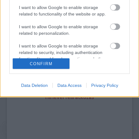
I want to allow Google to enable storage
related to functionality of the website or app.
Legolvasottabb
Megdöbbentő fotók a néptelen fővárosról
I want to allow Google to enable storage
Top 10: ezek a legjobb szerelmes filmek
related to personalization.
A 10 legütősebb drogos film
Megjöttek a meztelen hősnők
I want to allow Google to enable storage
Meztelenség és anatómia
related to security, including authentication
A forradalom egy holland fotós szemével
functionality and fraud prevention, and other
A legizgalmasabb fotók 2015-ből
CONFIRM
user protection.
Meztelen fővárosiak
Készülőben a nagy meztelen album
Nézd meg a 48-as szabadságharc hőseiről készült
fotókat!
Data Deletion
Data Access
Privacy Policy
Hírlevél feliratkozás