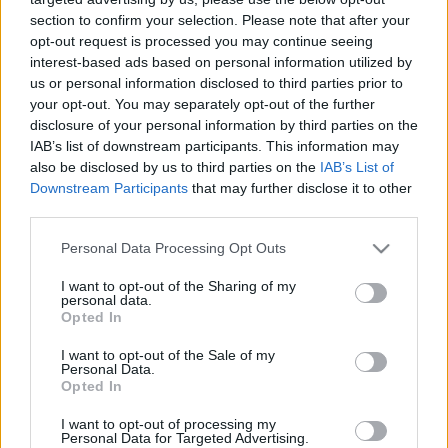
section to confirm your selection. Please note that after your
opt-out request is processed you may continue seeing
interest-based ads based on personal information utilized by
us or personal information disclosed to third parties prior to
your opt-out. You may separately opt-out of the further
disclosure of your personal information by third parties on the
IAB’s list of downstream participants. This information may
KÉZMŰVES MESTERSÉGEK TALÁLKOZÓJA A
also be disclosed by us to third parties on the
IAB’s List of
MAROSVÁSÁRHELYI VÁRBAN
Downstream Participants
that may further disclose it to other
third parties.
Please note that this website/app uses one or more Google
Personal Data Processing Opt Outs
services and may gather and store information including but
not limited to your visit or usage behaviour. You may click to
I want to opt-out of the Sharing of my
personal data.
grant or deny consent to Google and its third-party tags to
Opted In
use your data for below specified purposes in below Google
TASTE OF TRANSYLVANIA 2026 – SZÉKELYFÖLD
consent section.
I want to opt-out of the Sale of my
ÍZEI A SKANZENBEN
Personal Data.
Opted In
I want to opt-out of processing my
Personal Data for Targeted Advertising.