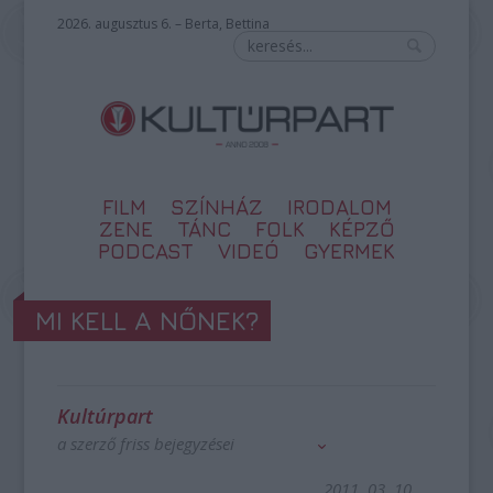
2026. augusztus 6. – Berta, Bettina
FILM
SZÍNHÁZ
IRODALOM
ZENE
TÁNC
FOLK
KÉPZŐ
PODCAST
VIDEÓ
GYERMEK
MI KELL A NŐNEK?
Kultúrpart
a szerző friss bejegyzései
2011. 03. 10.