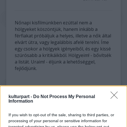
Nőnapi kisfilmünkben ezúttal nem a
hölgyeket köszöntjük, hanem inkább a
férfiakat próbáljuk a helyes, illetve a nők által
elvárt útra, vagy legalábbis afelé terelni. Íme
egy csokor a hölgyek igényeiből, és egy kissé
szúrósabb a kritikáikból. Hölgyeim! - bővítsék
a listát. Uraim! - éljünk a lehetőséggel,
fejlődjünk.
+
kulturpart -
Do Not Process My Personal
Information
If you wish to opt-out of the sale, sharing to third parties, or
Erdély
processing of your personal or sensitive information for
targeted advertising by us, please use the below opt-out