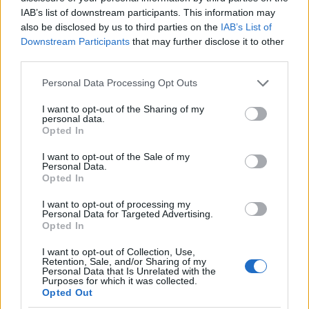
realizmus, az impresszionizmus és az art
IAB’s list of downstream participants. This information may
nouveau szellemében születtek. Mindössze
also be disclosed by us to third parties on the
IAB’s List of
1910 után kezdtek beszivárogni alkotásaiba
Downstream Participants
that may further disclose it to other
third parties.
az absztrakt stílus bizonyos jelei, amelyek
elsősorban a színek dominanciájában
Please note that this website/app uses one or more Google
Personal Data Processing Opt Outs
mutatkoztak meg, a figurák és a tárgyak
services and may gather and store information including but
rovására.
not limited to your visit or usage behaviour. You may click to
I want to opt-out of the Sharing of my
personal data.
grant or deny consent to Google and its third-party tags to
Opted In
Forrás:
MTI
use your data for below specified purposes in below Google
consent section.
I want to opt-out of the Sale of my
Personal Data.
Opted In
I want to opt-out of processing my
Csehország
Festészet
Külföld
Prága
Képzőművészet
Personal Data for Targeted Advertising.
Képző
Opted In
I want to opt-out of Collection, Use,
Retention, Sale, and/or Sharing of my
Personal Data that Is Unrelated with the
Purposes for which it was collected.
Opted Out