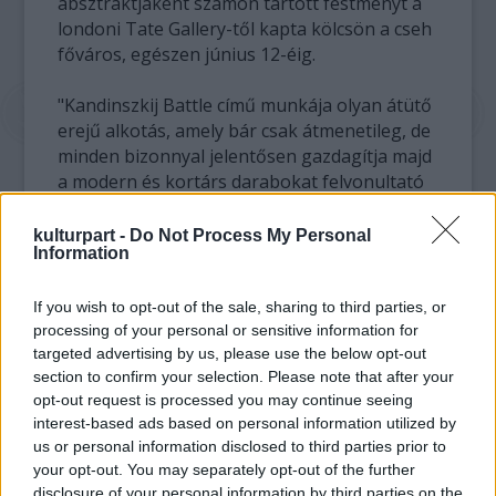
absztraktjaként számon tartott festményt a
londoni Tate Gallery-től kapta kölcsön a cseh
főváros, egészen június 12-éig.
"Kandinszkij Battle című munkája olyan átütő
erejű alkotás, amely bár csak átmenetileg, de
minden bizonnyal jelentősen gazdagítja majd
a modern és kortárs darabokat felvonultató
gyűjteményünket" - büszkélkedett el
legújabb szerzeményükkel Milan Knizak, a
kulturpart -
Do Not Process My Personal
Information
Nemzeti Galéria igazgatója.
Az 1910 és 1911 folyamán született
If you wish to opt-out of the sale, sharing to third parties, or
processing of your personal or sensitive information for
olajfestmény egy rendkívül fontos állomást
targeted advertising by us, please use the below opt-out
jelent a művész korai munkáira jellemző
section to confirm your selection. Please note that after your
figurális realizmus és az új korszakaként
opt-out request is processed you may continue seeing
beköszöntő tisztán absztrakt festészet
interest-based ads based on personal information utilized by
között.
us or personal information disclosed to third parties prior to
your opt-out. You may separately opt-out of the further
Kandinszkij (1866-1944) első munkái a
disclosure of your personal information by third parties on the