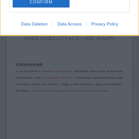
CONFIRM
Data Deletion
Data Access
Privacy Policy
FONÓS LEMEZ LETT AZ ÉV JAZZ ALBUMA
Kommentek:
A hozzászólások a
vonatkozó jogszabályok
értelmében felhasználói tartalomnak
minősülnek, értük a
szolgáltatás technikai
üzemeltetője semmilyen felelősséget
nem vállal, azokat nem ellenőrzi. Kifogás esetén forduljon a blog szerkesztőjéhez.
Részletek a
Felhasználási feltételekben
és az
adatvédelmi tájékoztatóban
.