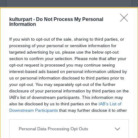
A miniszterelnök hangsúlyozta: senkitől nem
tűrnek kioktatást, és mindenkitől elvárják,
kulturpart -
Do Not Process My Personal
hogy Magyarországnak és a magyaroknak
Information
megadja a kijáró tiszteletet.
If you wish to opt-out of the sale, sharing to third parties, or
A Múzeum körút Astoria felőli oldalán
processing of your personal or sensitive information for
hangszórókat szereltek fel az oszlopokra, a
targeted advertising by us, please use the below opt-out
section to confirm your selection. Please note that after your
Kálvin térnél pedig egy hatalmas kivetítőn
opt-out request is processed you may continue seeing
figyelheti a tömeg a miniszterelnök beszédét.
interest-based ads based on personal information utilized by
us or personal information disclosed to third parties prior to
Az utca két oldalán több árus nemzetiszínű
your opt-out. You may separately opt-out of the further
zászlókat, kokárdákat, jelvényeket és
disclosure of your personal information by third parties on the
perecet, üdítőt árul. A rendőrség a Múzeum
IAB’s list of downstream participants. This information may
körutat lezárta, és sok egyenruhás áll a
also be disclosed by us to third parties on the
IAB’s List of
metrókijáratoknál, valamint az érintett
Downstream Participants
that may further disclose it to other
környék útkereszteződéseiben.
third parties.
Please note that this website/app uses one or more Google
Personal Data Processing Opt Outs
Több embert is a helyszínen lévő
services and may gather and store information including but
mentősöknek kellett ellátniuk, mert rosszul