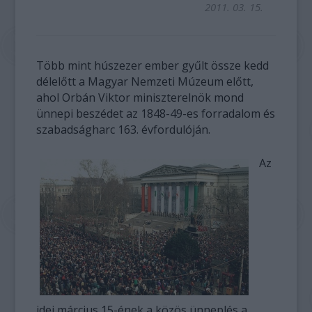
2011. 03. 15.
Több mint húszezer ember gyűlt össze kedd
délelőtt a Magyar Nemzeti Múzeum előtt,
ahol Orbán Viktor miniszterelnök mond
ünnepi beszédet az 1848-49-es forradalom és
szabadságharc 163. évfordulóján.
Az
idei március 15-ének a közös ünneplés a