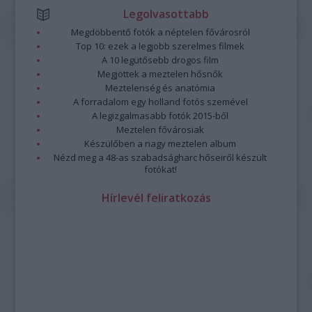
Legolvasottabb
Megdöbbentő fotók a néptelen fővárosról
Top 10: ezek a legjobb szerelmes filmek
A 10 legütősebb drogos film
Megjöttek a meztelen hősnők
Meztelenség és anatómia
A forradalom egy holland fotós szemével
A legizgalmasabb fotók 2015-ből
Meztelen fővárosiak
Készülőben a nagy meztelen album
Nézd meg a 48-as szabadságharc hőseiről készült
fotókat!
Hírlevél feliratkozás