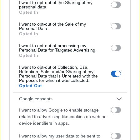
not limited to your visit or usage behaviour. You may click to
I want to opt-out of the Sharing of my
lettek a Magyar Nemzeti Múzeum előtt
personal data.
grant or deny consent to Google and its third-party tags to
Opted In
összegyűlt több mint húszezres ünneplő
use your data for below specified purposes in below Google
tömegben kedd délelőtt.
consent section.
I want to opt-out of the Sale of my
Personal Data.
Opted In
Az ünnepi ruhába öltözött emberek sokszor
kísérték tapssal Orbán Viktor beszédét. A
I want to opt-out of processing my
legnagyobb tapsot akkor kapta a kormányfő,
Personal Data for Targeted Advertising.
Opted In
amikor azt mondta: senkitől nem tűrnek
kioktatást, és mindenkitől elvárják, hogy
I want to opt-out of Collection, Use,
Magyarországnak és a magyaroknak
Retention, Sale, and/or Sharing of my
Personal Data that Is Unrelated with the
megadja a kijáró tiszteletet.
Purposes for which it was collected.
Opted Out
A beszéd után a közönség "Viktor, Viktor"
Google consents
skandálással ünnepelte a szónokot, majd a
tömeg nagy része elindult, bár a múzeum
I want to allow Google to enable storage
előtt még folytatódott az ünnepi műsor.
related to advertising like cookies on web or
device identifiers in apps.
I want to allow my user data to be sent to