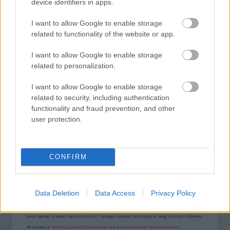
device identifiers in apps.
I want to allow Google to enable storage
related to functionality of the website or app.
„AZ EMBERT EMBERRÉ TETTE…” – VASÁRNAP
ZÁRT A DOMBOS FEST
I want to allow Google to enable storage
related to personalization.
I want to allow Google to enable storage
related to security, including authentication
functionality and fraud prevention, and other
user protection.
BÉRLETTEL A ZENEAKADÉMIÁRA
CONFIRM
Kommentek:
Data Deletion
Data Access
Privacy Policy
A hozzászólások a
vonatkozó jogszabályok
értelmében felhasználói tartalomnak
minősülnek, értük a
szolgáltatás technikai
üzemeltetője semmilyen felelősséget
nem vállal, azokat nem ellenőrzi. Kifogás esetén forduljon a blog szerkesztőjéhez.
Részletek a
Felhasználási feltételekben
és az
adatvédelmi tájékoztatóban
.