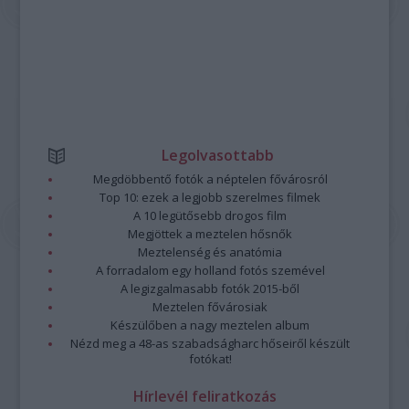
Legolvasottabb
Megdöbbentő fotók a néptelen fővárosról
Top 10: ezek a legjobb szerelmes filmek
A 10 legütősebb drogos film
Megjöttek a meztelen hősnők
Meztelenség és anatómia
A forradalom egy holland fotós szemével
A legizgalmasabb fotók 2015-ből
Meztelen fővárosiak
Készülőben a nagy meztelen album
Nézd meg a 48-as szabadságharc hőseiről készült
fotókat!
Hírlevél feliratkozás