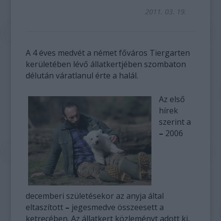
2011. 03. 19.
A 4 éves medvét a német főváros Tiergarten
kerületében lévő állatkertjében szombaton
délután váratlanul érte a halál.
Az első
hírek
szerint a
–
2006
decemberi születésekor az anyja által
eltaszított
–
jegesmedve összeesett a
ketrecében. Az állatkert közleményt adott ki,