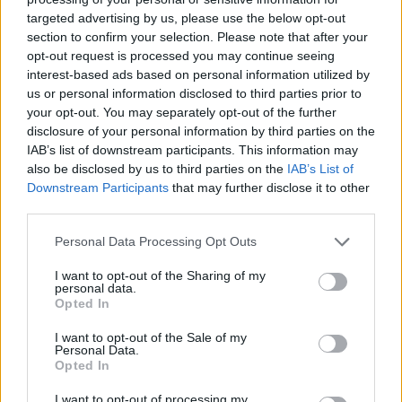
statisztika szerint mostanáig csaknem 4
targeted advertising by us, please use the below opt-out
millió jegyet adott el, és a jegybevételből,
section to confirm your selection. Please note that after your
valamint a Knut nevével fémjelzett
opt-out request is processed you may continue seeing
emléktárgyak eladásából, filmes és egyéb
interest-based ads based on personal information utilized by
jogokból milliós nagyságrendű haszonra tett
us or personal information disclosed to third parties prior to
szert.
your opt-out. You may separately opt-out of the further
disclosure of your personal information by third parties on the
Az igazsághoz hozzátartozik, hogy az elmúlt
IAB’s list of downstream participants. This information may
also be disclosed by us to third parties on the
IAB’s List of
időszakban megcsappant az érdeklődés a
Downstream Participants
that may further disclose it to other
berlini kedvenc iránt, akit már a rajta
third parties.
meggazdagodott állatkerti hatóságok sem
részesítettek annyi kiváltságban, mint
Please note that this website/app uses one or more Google
Personal Data Processing Opt Outs
korábban. Knutot tavaly ősszel három
services and may gather and store information including but
idősebb nőstény jegesmedvével
–
köztük az
not limited to your visit or usage behaviour. You may click to
I want to opt-out of the Sharing of my
personal data.
anyjával, Toscával
–
zárták össze, akik
grant or deny consent to Google and its third-party tags to
Opted In
use your data for below specified purposes in below Google
meglehetős ellenszenvvel fogadták, és azóta
consent section.
sem békültek meg vele.
I want to opt-out of the Sale of my
Personal Data.
Opted In
Mindennek kapcsán állatvédők máris élesen
bírálták a Knutért felelős hatóságokat és
I want to opt-out of processing my