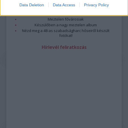
Meztelenség és anatómia
Data Deletion
Data Access
Privacy Policy
A forradalom egy holland fotós szemével
A legizgalmasabb fotók 2015-ből
Meztelen fővárosiak
Készülőben a nagy meztelen album
Nézd meg a 48-as szabadságharc hőseiről készült
fotókat!
Hírlevél feliratkozás