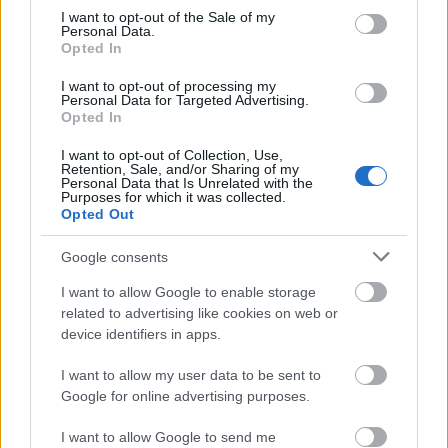
KÉZMŰVES MESTERSÉGEK TALÁLKOZÓJA A
consent section.
I want to opt-out of the Sale of my
MAROSVÁSÁRHELYI VÁRBAN
Personal Data.
Opted In
I want to opt-out of processing my
Personal Data for Targeted Advertising.
Opted In
I want to opt-out of Collection, Use,
Retention, Sale, and/or Sharing of my
Personal Data that Is Unrelated with the
TASTE OF TRANSYLVANIA 2026 – SZÉKELYFÖLD
Purposes for which it was collected.
Opted Out
ÍZEI A SKANZENBEN
Google consents
I want to allow Google to enable storage
related to advertising like cookies on web or
device identifiers in apps.
I want to allow my user data to be sent to
ÉDESKESERŰ TURNÉ: ERDÉLYI KÖRÚTRA INDUL A
Google for online advertising purposes.
MAGYAR ÁLLAMI NÉPI EGYÜTTES
I want to allow Google to send me