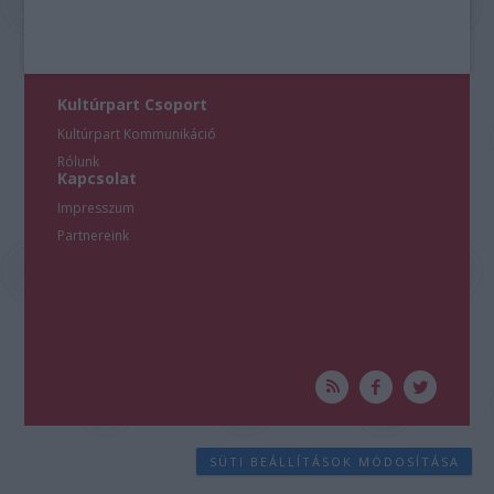
Kultúrpart Csoport
Kultúrpart Kommunikáció
Rólunk
Kapcsolat
Impresszum
Partnereink
SÜTI BEÁLLÍTÁSOK MÓDOSÍTÁSA