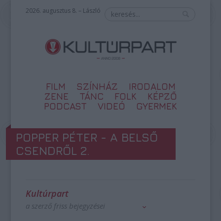
2026. augusztus 8. – László
FILM
SZÍNHÁZ
IRODALOM
ZENE
TÁNC
FOLK
KÉPZŐ
PODCAST
VIDEÓ
GYERMEK
POPPER PÉTER - A BELSŐ
CSENDRŐL 2.
Kultúrpart
a szerző friss bejegyzései