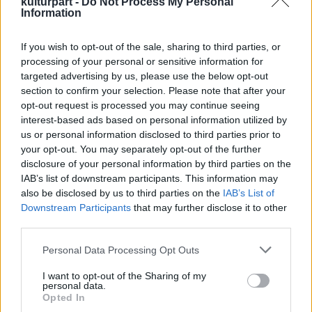
kulturpart -
Do Not Process My Personal
Information
If you wish to opt-out of the sale, sharing to third parties, or
processing of your personal or sensitive information for
targeted advertising by us, please use the below opt-out
section to confirm your selection. Please note that after your
opt-out request is processed you may continue seeing
Forrás:
teol.hu
interest-based ads based on personal information utilized by
us or personal information disclosed to third parties prior to
your opt-out. You may separately opt-out of the further
disclosure of your personal information by third parties on the
IAB’s list of downstream participants. This information may
Erdély
also be disclosed by us to third parties on the
IAB’s List of
Downstream Participants
that may further disclose it to other
third parties.
Please note that this website/app uses one or more Google
Personal Data Processing Opt Outs
services and may gather and store information including but
not limited to your visit or usage behaviour. You may click to
I want to opt-out of the Sharing of my
personal data.
grant or deny consent to Google and its third-party tags to
Opted In
use your data for below specified purposes in below Google