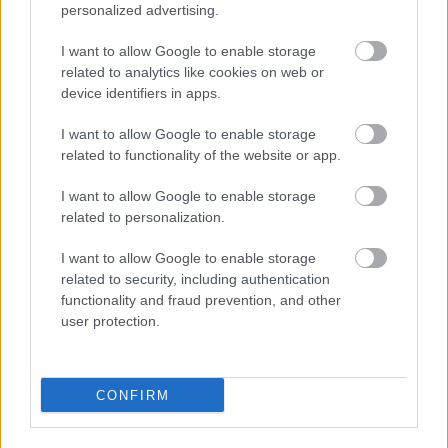
personalized advertising.
A bejegyzés trackback címe:
I want to allow Google to enable storage
https://kulturpart.hu/api/trackback/id/7925144
related to analytics like cookies on web or
Kommentek:
device identifiers in apps.
A hozzászólások a
vonatkozó jogszabályok
értelmében felhasználói tartalomnak
minősülnek, értük a
szolgáltatás technikai
üzemeltetője semmilyen felelősséget
I want to allow Google to enable storage
nem vállal, azokat nem ellenőrzi. Kifogás esetén forduljon a blog szerkesztőjéhez.
related to functionality of the website or app.
Részletek a
Felhasználási feltételekben
és az
adatvédelmi tájékoztatóban
.
I want to allow Google to enable storage
related to personalization.
I want to allow Google to enable storage
related to security, including authentication
functionality and fraud prevention, and other
user protection.
Legolvasottabb
Megdöbbentő fotók a néptelen fővárosról
Top 10: ezek a legjobb szerelmes filmek
CONFIRM
A 10 legütősebb drogos film
Megjöttek a meztelen hősnők