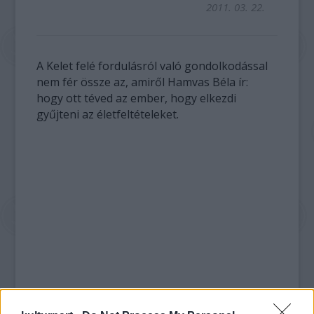
2011. 03. 22.
A Kelet felé fordulásról való gondolkodással
nem fér össze az, amiről Hamvas Béla ír:
hogy ott téved az ember, hogy elkezdi
gyűjteni az életfeltételeket.