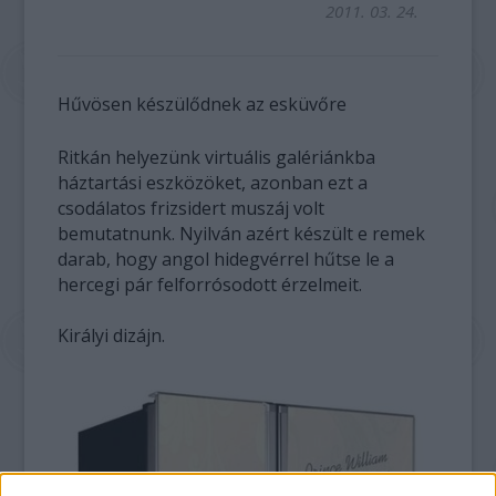
2011. 03. 24.
Hűvösen készülődnek az esküvőre
Ritkán helyezünk virtuális galériánkba
háztartási eszközöket, azonban ezt a
csodálatos frizsidert muszáj volt
bemutatnunk. Nyilván azért készült e remek
darab, hogy angol hidegvérrel hűtse le a
hercegi pár felforrósodott érzelmeit.
Királyi dizájn.