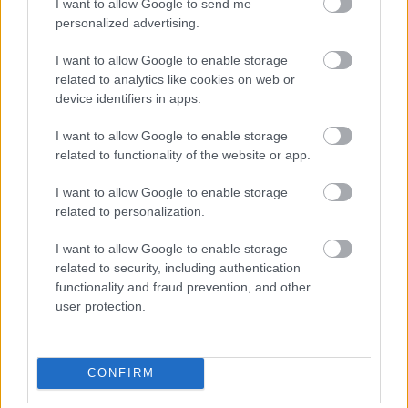
I want to allow Google to send me
„NEM TÖBB EZER EMBERRE UTAZUNK, HANEM
personalized advertising.
EGY VÁLOGATOTT TÁRSASÁGRA”
I want to allow Google to enable storage
related to analytics like cookies on web or
device identifiers in apps.
Kommentek:
A hozzászólások a
vonatkozó jogszabályok
értelmében felhasználói tartalomnak
I want to allow Google to enable storage
minősülnek, értük a
szolgáltatás technikai
üzemeltetője semmilyen felelősséget
related to functionality of the website or app.
nem vállal, azokat nem ellenőrzi. Kifogás esetén forduljon a blog szerkesztőjéhez.
Részletek a
Felhasználási feltételekben
és az
adatvédelmi tájékoztatóban
.
I want to allow Google to enable storage
related to personalization.
I want to allow Google to enable storage
related to security, including authentication
functionality and fraud prevention, and other
user protection.
Legolvasottabb
Megdöbbentő fotók a néptelen fővárosról
CONFIRM
Top 10: ezek a legjobb szerelmes filmek
A 10 legütősebb drogos film