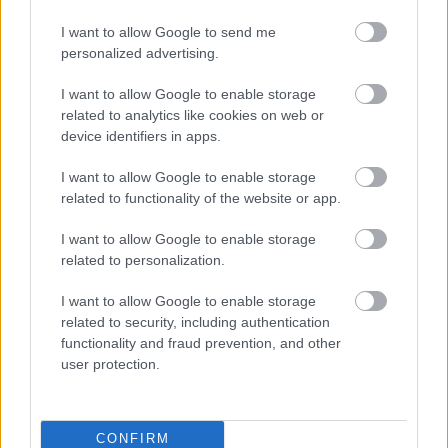
a Duna Korzó, az egri székesegyház, a
kaposvári Nagyboldogasszony
I want to allow Google to send me
Székesegyház, és a Szegedi
personalized advertising.
Tudományegyetem Tanulmányi és
Információs Központjának fényei, ezeken
I want to allow Google to enable storage
related to analytics like cookies on web or
kívül több városban is változatos
device identifiers in apps.
programokkal, fáklyás, gyertyás
felvonulással, tűzzsonglőrökkel, csillagászati
I want to allow Google to enable storage
bemutatóval, illetve filmvetítésekkel várják az
related to functionality of the website or app.
érdeklődőket.
I want to allow Google to enable storage
related to personalization.
I want to allow Google to enable storage
Környezetvédelem
Lavór
related to security, including authentication
functionality and fraud prevention, and other
user protection.
CONFIRM