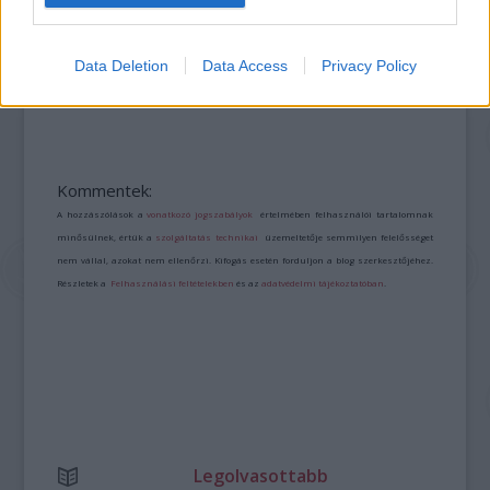
DAVID ATTENBOROUGH ÚJ ÓCEÁNFILMJE
Data Deletion
Data Access
Privacy Policy
JÚNIUSBAN DEBÜTÁL: LENYŰGÖZŐ UTAZÁS A
TENGEREK MEGMENTÉSÉÉRT
Kommentek:
A hozzászólások a
vonatkozó jogszabályok
értelmében felhasználói tartalomnak
minősülnek, értük a
szolgáltatás technikai
üzemeltetője semmilyen felelősséget
nem vállal, azokat nem ellenőrzi. Kifogás esetén forduljon a blog szerkesztőjéhez.
Részletek a
Felhasználási feltételekben
és az
adatvédelmi tájékoztatóban
.
Legolvasottabb