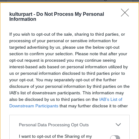
jeléül fogyasztás-csökkentési,
környezetvédelmi fogadalmat kell tennünk az
kulturpart -
Do Not Process My Personal
év többi napjára vonatkozóan is.
Information
Szombaton elsötétül tehát a világ számos jól
If you wish to opt-out of the sale, sharing to third parties, or
ismert, ikonikus épülete, látványossága. Idén
processing of your personal or sensitive information for
rekordméretű részvételre számíthatunk.
targeted advertising by us, please use the below opt-out
section to confirm your selection. Please note that after your
Csatlakozott mind a hat kontinens, az összes
opt-out request is processed you may continue seeing
G20 tagország, több ezer város és több
interest-based ads based on personal information utilized by
százmillió ember. Sötétbe borul többek közt
us or personal information disclosed to third parties prior to
a világ legmagasabb épülete, a Burdzs Kalifa
your opt-out. You may separately opt-out of the further
Dubaiban, a New York-i Empire State
disclosure of your personal information by third parties on the
Building és a Times Square, a Las Vegas-i
IAB’s list of downstream participants. This information may
Caesars Palace és a Flamingo Casino, a
also be disclosed by us to third parties on the
IAB’s List of
Sydney-i Operaház, a spanyolországi
Downstream Participants
that may further disclose it to other
Alhambra, a svéd királyi palota, a zimbabwei
third parties.
Viktória-vízesés, a Niagara-vízesés, az Eiffel-
Please note that this website/app uses one or more Google
Personal Data Processing Opt Outs
torony és a London Eye.
services and may gather and store information including but
not limited to your visit or usage behaviour. You may click to
I want to opt-out of the Sharing of my