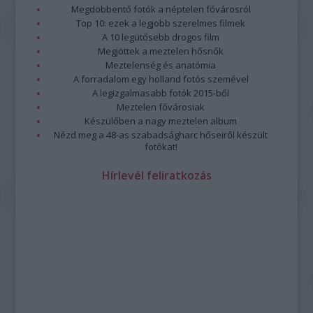
Megdöbbentő fotók a néptelen fővárosról
Top 10: ezek a legjobb szerelmes filmek
A 10 legütősebb drogos film
Megjöttek a meztelen hősnők
Meztelenség és anatómia
A forradalom egy holland fotós szemével
A legizgalmasabb fotók 2015-ből
Meztelen fővárosiak
Készülőben a nagy meztelen album
Nézd meg a 48-as szabadságharc hőseiről készült
fotókat!
Hírlevél feliratkozás