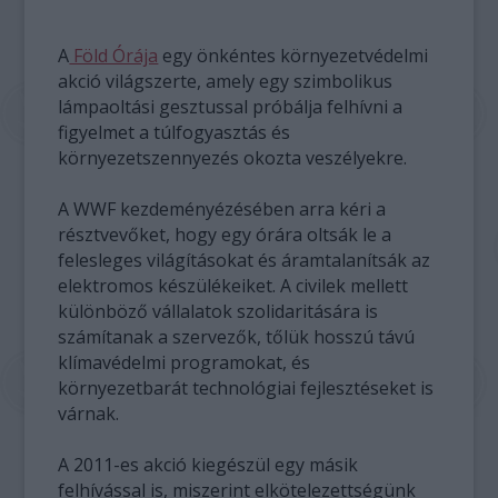
A
Föld Órája
egy önkéntes környezetvédelmi
akció világszerte, amely egy szimbolikus
lámpaoltási gesztussal próbálja felhívni a
figyelmet a túlfogyasztás és
környezetszennyezés okozta veszélyekre.
A WWF kezdeményézésében arra kéri a
résztvevőket, hogy egy órára oltsák le a
felesleges világításokat és áramtalanítsák az
elektromos készülékeiket. A civilek mellett
különböző vállalatok szolidaritására is
számítanak a szervezők, tőlük hosszú távú
klímavédelmi programokat, és
környezetbarát technológiai fejlesztéseket is
várnak.
A 2011-es akció kiegészül egy másik
felhívással is, miszerint elkötelezettségünk