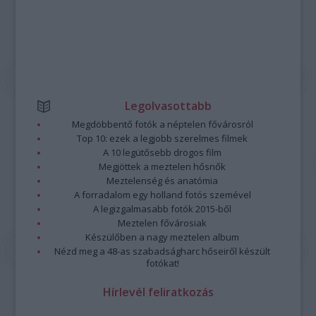
Legolvasottabb
Megdöbbentő fotók a néptelen fővárosról
Top 10: ezek a legjobb szerelmes filmek
A 10 legütősebb drogos film
Megjöttek a meztelen hősnők
Meztelenség és anatómia
A forradalom egy holland fotós szemével
A legizgalmasabb fotók 2015-ből
Meztelen fővárosiak
Készülőben a nagy meztelen album
Nézd meg a 48-as szabadságharc hőseiről készült
fotókat!
Hírlevél feliratkozás