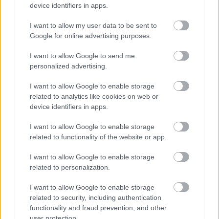
device identifiers in apps.
0746089140
I want to allow my user data to be sent to
Vargyas: Dobai Mária 0744829670
Google for online advertising purposes.
Csíkszereda: Kelemen Réka 0741575983,
I want to allow Google to send me
Mihály István: 0756807696
personalized advertising.
I want to allow Google to enable storage
Gyergyószentmiklós: Kalusi Szabolcs
related to analytics like cookies on web or
0755484305
device identifiers in apps.
Marosvásárhely: Szabó Hunor 0743643019
I want to allow Google to enable storage
related to functionality of the website or app.
Diákjegy (diákzenekarok megtekintése): 5 lej
I want to allow Google to enable storage
Napijegy (diákzenekarok+Ossian koncert):
related to personalization.
elővételben 15, helyszínen 25 lej
I want to allow Google to enable storage
related to security, including authentication
Forrás:
Zalai Hírlap
functionality and fraud prevention, and other
user protection.