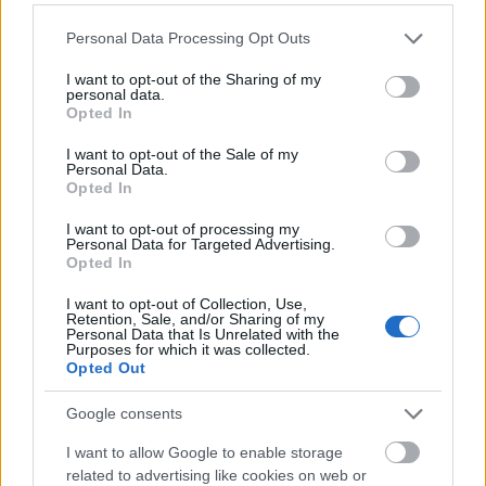
1991-ben megjelent Ítéletnap lemez óta,
ráadásul megelőzték vele a népszerű X-
Please note that this website/app uses one or more Google
Personal Data Processing Opt Outs
services and may gather and store information including but
Faktor sztárok lemezeit is. Az őszinte és
not limited to your visit or usage behaviour. You may click to
I want to opt-out of the Sharing of my
szókimondó Ossian dalok nem szólnak
personal data.
grant or deny consent to Google and its third-party tags to
naponta a tévéből vagy a rádióból, a
Opted In
use your data for below specified purposes in below Google
rajongók szeretete mégis az első helyre
consent section.
I want to opt-out of the Sale of my
emelte őket.
Personal Data.
Opted In
A rendezvényre jegyek a következő
I want to opt-out of processing my
helységekben kaphatóak:
Personal Data for Targeted Advertising.
Opted In
Sepsiszentgyörgy: Turulmadár Ifjúsági Iroda,
I want to opt-out of Collection, Use,
Kós Károly utca 2 szám (unitárius templom
Retention, Sale, and/or Sharing of my
udvara) 0754902518, 0735533260
Personal Data that Is Unrelated with the
Purposes for which it was collected.
Opted Out
Kézdivásárhely: Szőcs Zoltán 0742456918
Google consents
Kovászna: Művelődési Ház
I want to allow Google to enable storage
related to advertising like cookies on web or
Barót: Bányairoda, Demeter Zoltán