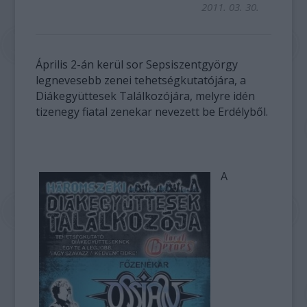
2011. 03. 30.
Április 2-án kerül sor Sepsiszentgyörgy
legnevesebb zenei tehetségkutatójára, a
Diákegyüttesek Találkozójára, melyre idén
tizenegy fiatal zenekar nevezett be Erdélyből.
A