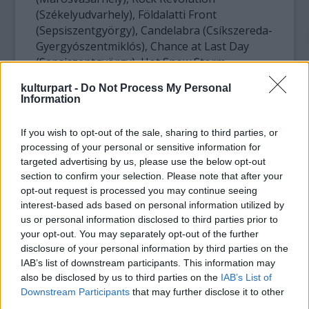
(Székelyudvarhely), Földalatti Front
(Sepsiszentgyörgy), Candelabra (Csíkszereda-
Gyergyószentmiklós), Chance at Last Day
(Sepsiszentgyörgy), Hot Snow Storm
(Gyergyószentmiklós).
kulturpart -
Do Not Process My Personal
Information
Az idei főzenekar az Ossian lesz, amely a
Diákegyüttesek Találkozóját zárja
If you wish to opt-out of the sale, sharing to third parties, or
koncertjével.
processing of your personal or sensitive information for
targeted advertising by us, please use the below opt-out
Jobban fogy az Ossian új lemeze, mint az X-
section to confirm your selection. Please note that after your
Faktor sztárok albumai
opt-out request is processed you may continue seeing
interest-based ads based on personal information utilized by
A MAHASZ (Magyar Hanglemezkiadók
us or personal information disclosed to third parties prior to
your opt-out. You may separately opt-out of the further
Szövetsége) adatai szerint az Ossian zenekar
disclosure of your personal information by third parties on the
új lemeze, mely márciusban jelent meg Az
IAB’s list of downstream participants. This information may
lesz a győztes címmel, a MAHASZ eladási
also be disclosed by us to third parties on the
IAB’s List of
listájának az élén található, a zenekar
Downstream Participants
that may further disclose it to other
történetében ötödször sikerült ezt elérni az
third parties.