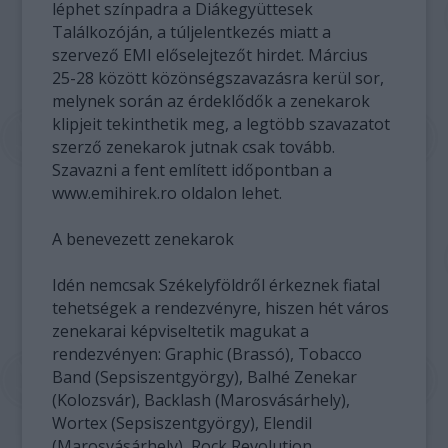
léphet színpadra a Diákegyüttesek
Találkozóján, a túljelentkezés miatt a
szervező EMI előselejtezőt hirdet. Március
25-28 között közönségszavazásra kerül sor,
melynek során az érdeklődők a zenekarok
klipjeit tekinthetik meg, a legtöbb szavazatot
szerző zenekarok jutnak csak tovább.
Szavazni a fent említett időpontban a
www.emihirek.ro oldalon lehet.
A benevezett zenekarok
Idén nemcsak Székelyföldről érkeznek fiatal
tehetségek a rendezvényre, hiszen hét város
zenekarai képviseltetik magukat a
rendezvényen: Graphic (Brassó), Tobacco
Band (Sepsiszentgyörgy), Balhé Zenekar
(Kolozsvár), Backlash (Marosvásárhely),
Wortex (Sepsiszentgyörgy), Elendil
(Marosvásárhely), Rock Revolution