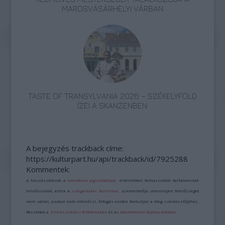
MAROSVÁSÁRHELYI VÁRBAN
TASTE OF TRANSYLVANIA 2026 – SZÉKELYFÖLD
ÍZEI A SKANZENBEN
A bejegyzés trackback címe:
https://kulturpart.hu/api/trackback/id/7925288
Kommentek:
A hozzászólások a
vonatkozó jogszabályok
értelmében felhasználói tartalomnak
minősülnek, értük a
szolgáltatás technikai
üzemeltetője semmilyen felelősséget
nem vállal, azokat nem ellenőrzi. Kifogás esetén forduljon a blog szerkesztőjéhez.
Részletek a
Felhasználási feltételekben
és az
adatvédelmi tájékoztatóban
.