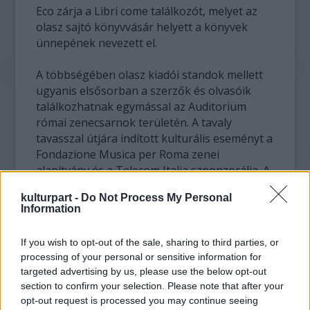
Eco zárja a Libri come találkozót, melyet az
olasz sajtó könyvvásár helyett a könyvek
ünnepének nevezett el.
A többségében olasz kiadói standok mellett
ugyanis elsősorban a szerzők és olvasóik
találkozhatnak egymással az Auditorium
római zenecsarnok területén. A tavaly
tavasszal útjára indított kulturális eseményt a
Fondazione Musica per Roma zenei
alapítvány és a Telecom Italia szponzorálja. A
belépés ingyenes, de a legkeresettebb
kulturpart -
Do Not Process My Personal
írókkal való találkozókra két eurós
Information
helyfoglalást kérnek.
If you wish to opt-out of the sale, sharing to third parties, or
Tíz napon át a könyvek kapnak főszerepet:
processing of your personal or sensitive information for
hogyan írják, nyomtatják, adják el és olvassák
targeted advertising by us, please use the below opt-out
őket. Kiemelt figyelemben részesül a digitális
section to confirm your selection. Please note that after your
irodalom. A kerekasztal-beszélgetések
opt-out request is processed you may continue seeing