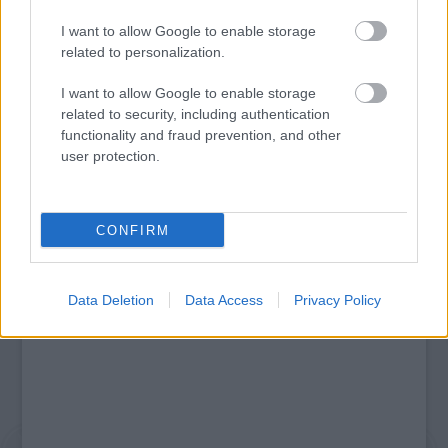
I want to allow Google to enable storage
related to personalization.
I want to allow Google to enable storage
related to security, including authentication
AZ EMBERSÉG ÜNNEPE
functionality and fraud prevention, and other
user protection.
Kommentek:
A hozzászólások a
vonatkozó jogszabályok
értelmében felhasználói tartalomnak
CONFIRM
minősülnek, értük a
szolgáltatás technikai
üzemeltetője semmilyen felelősséget
nem vállal, azokat nem ellenőrzi. Kifogás esetén forduljon a blog szerkesztőjéhez.
Részletek a
Felhasználási feltételekben
és az
adatvédelmi tájékoztatóban
.
Data Deletion
Data Access
Privacy Policy