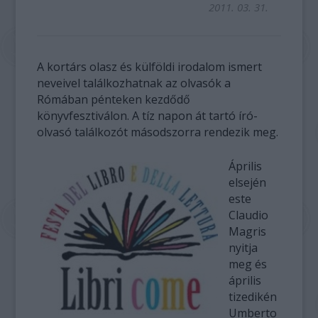
2011. 03. 31.
A kortárs olasz és külföldi irodalom ismert
neveivel találkozhatnak az olvasók a
Rómában pénteken kezdődő
könyvfesztiválon. A tíz napon át tartó író-
olvasó találkozót másodszorra rendezik meg.
Április
elsején
este
Claudio
Magris
nyitja
meg és
április
tizedikén
Umberto