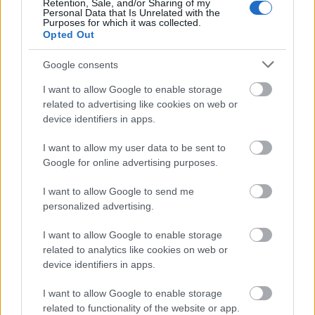
Világirodalom
Retention, Sale, and/or Sharing of my
Personal Data that Is Unrelated with the
Purposes for which it was collected.
Opted Out
Google consents
I want to allow Google to enable storage
related to advertising like cookies on web or
device identifiers in apps.
ERDŐ VAN IDEBENN: TÓTH MARCSI AZ ÚJ
MARGÓ-DÍJAS
I want to allow my user data to be sent to
Google for online advertising purposes.
I want to allow Google to send me
personalized advertising.
I want to allow Google to enable storage
related to analytics like cookies on web or
AZ ÁZSIAI GYÓGYÍTÓ REGÉNY AZ ÚJ SKANDINÁV
device identifiers in apps.
KRIMI
I want to allow Google to enable storage
related to functionality of the website or app.