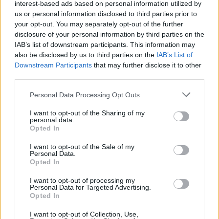
vendége többek között Zygmunt Bauman
interest-based ads based on personal information utilized by
lengyel származású szociológus lesz, aki a
us or personal information disclosed to third parties prior to
Facebook-jelenségről beszél. A marokkói író
your opt-out. You may separately opt-out of the further
disclosure of your personal information by third parties on the
Tahar Ben Jelloun az észak-afrikai helyzetet
IAB’s list of downstream participants. This information may
elemzi és Rómába várják a szerb rendező
also be disclosed by us to third parties on the
IAB’s List of
Emir Kusturicát, valamint az izraeli írót, David
Downstream Participants
that may further disclose it to other
Grossmant.
third parties.
Itália egysége idei évfordulójának tiszteletére
Please note that this website/app uses one or more Google
Personal Data Processing Opt Outs
április 3-án maratoni felolvasást tartanak az
services and may gather and store information including but
not limited to your visit or usage behaviour. You may click to
I want to opt-out of the Sharing of my
olasz irodalom alkotásaiból Andrea Camilleri
personal data.
grant or deny consent to Google and its third-party tags to
és Alessandro Baricco írók vezetésével a
Opted In
use your data for below specified purposes in below Google
római könyvfesztiválon.
consent section.
I want to opt-out of the Sale of my
Personal Data.
Forrás:
MTI
Opted In
I want to opt-out of processing my
Personal Data for Targeted Advertising.
Opted In
Olaszország
Irodalom
Könyv
Szépirodalom
E-könyv
I want to opt-out of Collection, Use,