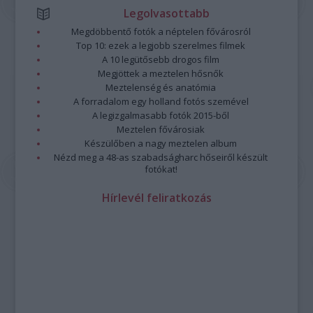
Legolvasottabb
Megdöbbentő fotók a néptelen fővárosról
Top 10: ezek a legjobb szerelmes filmek
A 10 legütősebb drogos film
Megjöttek a meztelen hősnők
Meztelenség és anatómia
A forradalom egy holland fotós szemével
A legizgalmasabb fotók 2015-ből
Meztelen fővárosiak
Készülőben a nagy meztelen album
Nézd meg a 48-as szabadságharc hőseiről készült
fotókat!
Hírlevél feliratkozás