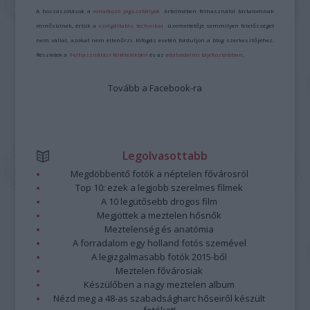
A hozzászólások a
vonatkozó jogszabályok
értelmében felhasználói tartalomnak
minősülnek, értük a
szolgáltatás technikai
üzemeltetője semmilyen felelősséget
nem vállal, azokat nem ellenőrzi. Kifogás esetén forduljon a blog szerkesztőjéhez.
Részletek a
Felhasználási feltételekben
és az
adatvédelmi tájékoztatóban
.
Tovább a Facebook-ra
Legolvasottabb
Megdöbbentő fotók a néptelen fővárosról
Top 10: ezek a legjobb szerelmes filmek
A 10 legütősebb drogos film
Megjöttek a meztelen hősnők
Meztelenség és anatómia
A forradalom egy holland fotós szemével
A legizgalmasabb fotók 2015-ből
Meztelen fővárosiak
Készülőben a nagy meztelen album
Nézd meg a 48-as szabadságharc hőseiről készült