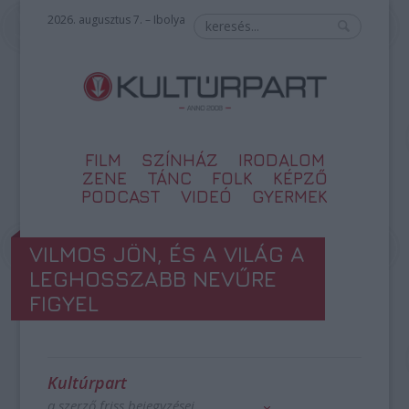
2026. augusztus 7. – Ibolya
FILM
SZÍNHÁZ
IRODALOM
ZENE
TÁNC
FOLK
KÉPZŐ
PODCAST
VIDEÓ
GYERMEK
VILMOS JÖN, ÉS A VILÁG A
LEGHOSSZABB NEVŰRE
FIGYEL
Kultúrpart
a szerző friss bejegyzései