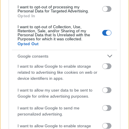
fogad örök hűséget egymásnak. A fiatalok a
I want to opt-out of processing my
skóciai St. Andrews egyetemen találkoztak
Personal Data for Targeted Advertising.
Opted In
egymással, nyolc évvel ezelőtt. A pár tavaly
novemberben jelentette be az eljegyzést.
I want to opt-out of Collection, Use,
Retention, Sale, and/or Sharing of my
Personal Data that Is Unrelated with the
Forrás:
Magyar Online
Purposes for which it was collected.
Opted Out
Google consents
I want to allow Google to enable storage
Anglia
Lavór
related to advertising like cookies on web or
device identifiers in apps.
I want to allow my user data to be sent to
Google for online advertising purposes.
I want to allow Google to send me
personalized advertising.
26. ALKALOMMAL VÁR MINDENKIT A DOMBOS
I want to allow Google to enable storage
FEST