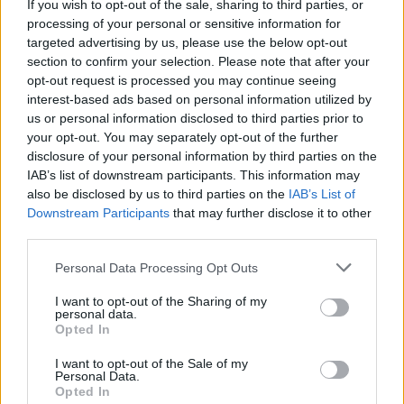
Turisztikai Szövetség vezetője. Mint
If you wish to opt-out of the sale, sharing to third parties, or
hozzátette, már akkor 20 százalékkal
processing of your personal or sensitive information for
targeted advertising by us, please use the below opt-out
megugrott a látogatók száma, amikor tavaly
section to confirm your selection. Please note that after your
ősszel Vilmos herceg a légi támaszpontra
opt-out request is processed you may continue seeing
költözött, és további turistákra számítanak
interest-based ads based on personal information utilized by
az esküvő után.
us or personal information disclosed to third parties prior to
your opt-out. You may separately opt-out of the further
A szigetlakók ugyanakkor nem szeretnének
disclosure of your personal information by third parties on the
ártani a fiatal párnak. "Ajándéknak tekintjük,
IAB’s list of downstream participants. This information may
hogy a herceg a szigetre jön, amit azzal
also be disclosed by us to third parties on the
IAB’s List of
hálálunk meg neki, hogy tiszteletben tartjuk
Downstream Participants
that may further disclose it to other
a magánéletét"
–
mondta a turisztikai
third parties.
szövetség vezetője. Ennek Vilmos herceg örül
Please note that this website/app uses one or more Google
Personal Data Processing Opt Outs
a legjobban, hiszen jól emlékszik még, hogy
services and may gather and store information including but
édesanyja, Diana hercegnő életét házassága
not limited to your visit or usage behaviour. You may click to
I want to opt-out of the Sharing of my
előtt, alatt és után is a bulvármédia kiemelt
personal data.
grant or deny consent to Google and its third-party tags to
Opted In
figyelme kísérte.
use your data for below specified purposes in below Google
consent section.
I want to opt-out of the Sale of my
Vilmos herceg és Kate Middleton április 29-
Personal Data.
Opted In
én, a londoni Westminster székesegyházban