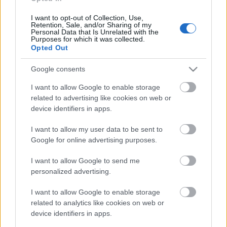
I want to opt-out of Collection, Use,
Retention, Sale, and/or Sharing of my
Personal Data that Is Unrelated with the
Purposes for which it was collected.
Opted Out
„NEM TÖBB EZER EMBERRE UTAZUNK, HANEM
EGY VÁLOGATOTT TÁRSASÁGRA”
Google consents
I want to allow Google to enable storage
related to advertising like cookies on web or
Kommentek:
device identifiers in apps.
A hozzászólások a
vonatkozó jogszabályok
értelmében felhasználói tartalomnak
minősülnek, értük a
szolgáltatás technikai
üzemeltetője semmilyen felelősséget
I want to allow my user data to be sent to
nem vállal, azokat nem ellenőrzi. Kifogás esetén forduljon a blog szerkesztőjéhez.
Google for online advertising purposes.
Részletek a
Felhasználási feltételekben
és az
adatvédelmi tájékoztatóban
.
I want to allow Google to send me
personalized advertising.
I want to allow Google to enable storage
related to analytics like cookies on web or
device identifiers in apps.