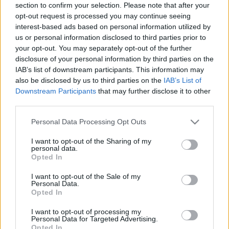
section to confirm your selection. Please note that after your
opt-out request is processed you may continue seeing
interest-based ads based on personal information utilized by
us or personal information disclosed to third parties prior to
your opt-out. You may separately opt-out of the further
disclosure of your personal information by third parties on the
IAB’s list of downstream participants. This information may
also be disclosed by us to third parties on the
IAB’s List of
Downstream Participants
that may further disclose it to other
Svájc
Képző
Keretező
third parties.
Please note that this website/app uses one or more Google
Personal Data Processing Opt Outs
services and may gather and store information including but
not limited to your visit or usage behaviour. You may click to
I want to opt-out of the Sharing of my
personal data.
grant or deny consent to Google and its third-party tags to
Opted In
use your data for below specified purposes in below Google
consent section.
I want to opt-out of the Sale of my
Personal Data.
Opted In
AZ EMBERSÉG ÜNNEPE
I want to opt-out of processing my
Personal Data for Targeted Advertising.
Opted In