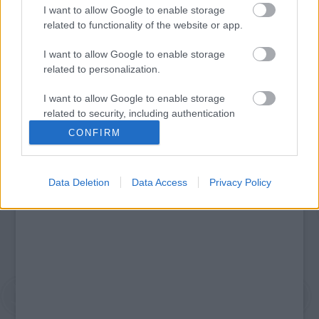
I want to allow Google to enable storage
Legolvasottabb
related to functionality of the website or app.
Megdöbbentő fotók a néptelen fővárosról
Top 10: ezek a legjobb szerelmes filmek
I want to allow Google to enable storage
A 10 legütősebb drogos film
related to personalization.
Megjöttek a meztelen hősnők
Meztelenség és anatómia
I want to allow Google to enable storage
A forradalom egy holland fotós szemével
related to security, including authentication
A legizgalmasabb fotók 2015-ből
functionality and fraud prevention, and other
Meztelen fővárosiak
CONFIRM
user protection.
Készülőben a nagy meztelen album
Nézd meg a 48-as szabadságharc hőseiről készült
fotókat!
Data Deletion
Data Access
Privacy Policy
Hírlevél feliratkozás