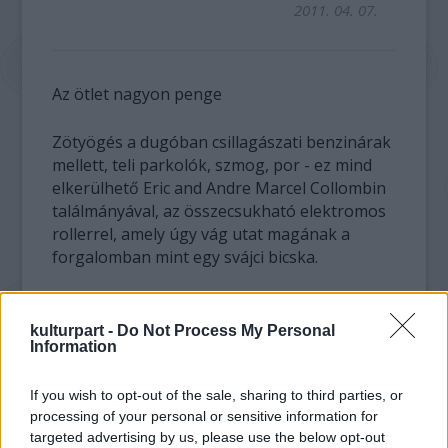
2011. 04. 07.
Az ötlet nagyon penge
Zötyögés a dugóban csillagászati benzinárak
mellett, teli parkolók, szmog, por - ez mind
elkerülhető Eric and Andre Marcel Collombin
találmányával, az összecsukható elektromos
rollerrel, amely úgy vág utat magának a
forgalomban mint egy svájci bicska.
kulturpart -
Do Not Process My Personal
Information
If you wish to opt-out of the sale, sharing to third parties, or
processing of your personal or sensitive information for
targeted advertising by us, please use the below opt-out