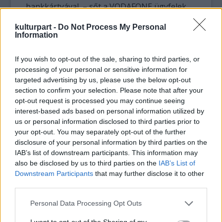
bankkártyával, – sőt a VODAFONE ügyfelek
akár mobiltelefonjuk segítségével is –
kulturpart -
Do Not Process My Personal
feltölteni. „A kártyán maradt pénzt a fesztivál
Information
végeztével a feltöltő pontoknál vissza lehet
váltani” – mondta Gerendai Károly, a Sziget
If you wish to opt-out of the sale, sharing to third parties, or
Kft. ügyvezető igazgatója. A regisztrált
processing of your personal or sensitive information for
kártyatulajdonos a kártya esetleges
targeted advertising by us, please use the below opt-out
elvesztésekor azt letilthatják, és a kártyát, a
section to confirm your selection. Please note that after your
letiltásig el nem költött összeggel együtt
opt-out request is processed you may continue seeing
visszakaphatják.
interest-based ads based on personal information utilized by
us or personal information disclosed to third parties prior to
Az idei Szigeten a mobiltelefonos fizetési
your opt-out. You may separately opt-out of the further
rendszert is továbbfejlesztik – tavaly
disclosure of your personal information by third parties on the
IAB’s list of downstream participants. This information may
percalapú jegyet lehetett mobillal venni,
also be disclosed by us to third parties on the
IAB’s List of
illetve a kávéautomatáknál lehetett sms-ben
Downstream Participants
that may further disclose it to other
fizetni. „Folytatjuk a tavalyi évben megkezdett
third parties.
technológiai újdonságok bemutatását, a
látogatók a hazai piacon elsőként
Please note that this website/app uses one or more Google
Personal Data Processing Opt Outs
tesztelhetik élesben a mobilfizetés következő
services and may gather and store information including but
not limited to your visit or usage behaviour. You may click to
I want to opt-out of the Sharing of my