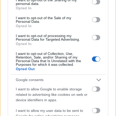
generációs szolgáltatását, a Near Field
personal data.
grant or deny consent to Google and its third-party tags to
Communications-t (NFC)” – mondta Beck
Opted In
use your data for below specified purposes in below Google
György, a Vodafone elnök-vezérigazgatója.
consent section.
I want to opt-out of the Sale of my
Personal Data.
Ez a megoldás valódi mobilfizetést tesz
Opted In
lehetővé biztonságos vezeték nélküli
adatátvitellel pár centiméteres hatósugáron
I want to opt-out of processing my
Personal Data for Targeted Advertising.
belül. Ehhez – csakúgy mint a tavaly szűk
Opted In
körben bevezetett Sziget kártya esetében –
egy terminálra, illetve egy NFC chippel
I want to opt-out of Collection, Use,
Retention, Sale, and/or Sharing of my
ellátott mobiltelefonra van szükség. Ez
Personal Data that Is Unrelated with the
Purposes for which it was collected.
esetben is egyetlen érintéssel tud fizetni a
Opted Out
látogató ezúttal a mobiltelefonja
segítségével.
Google consents
I want to allow Google to enable storage
Forrás:
Világgazdaság
related to advertising like cookies on web or
device identifiers in apps.
I want to allow my user data to be sent to
Google for online advertising purposes.