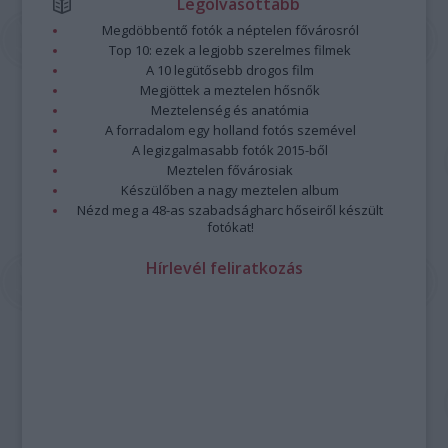
Legolvasottabb
Megdöbbentő fotók a néptelen fővárosról
Top 10: ezek a legjobb szerelmes filmek
A 10 legütősebb drogos film
Megjöttek a meztelen hősnők
Meztelenség és anatómia
A forradalom egy holland fotós szemével
A legizgalmasabb fotók 2015-ből
Meztelen fővárosiak
Készülőben a nagy meztelen album
Nézd meg a 48-as szabadságharc hőseiről készült
fotókat!
Hírlevél feliratkozás