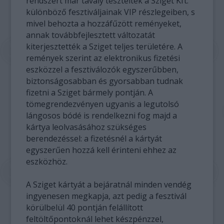
rendszert már tavaly tesztelték a Sziget Kft.
különböző fesztiváljainak VIP részlegeiben, s
mivel behozta a hozzáfűzött reményeket,
annak továbbfejlesztett változatát
kiterjesztették a Sziget teljes területére. A
remények szerint az elektronikus fizetési
eszközzel a fesztiválozók egyszerűbben,
biztonságosabban és gyorsabban tudnak
fizetni a Sziget bármely pontján. A
tömegrendezvényen ugyanis a legutolsó
lángosos bódé is rendelkezni fog majd a
kártya leolvasásához szükséges
berendezéssel: a fizetésnél a kártyát
egyszerűen hozzá kell érinteni ehhez az
eszközhöz.
A Sziget kártyát a bejáratnál minden vendég
ingyenesen megkapja, azt pedig a fesztivál
körülbelül 40 pontján felállított
feltöltőpontoknál lehet készpénzzel,