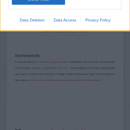
Data Deletion
Data Access
Privacy Policy
„AZ EMBERT EMBERRÉ TETTE…” – VASÁRNAP
ZÁRT A DOMBOS FEST
Kommentek:
A hozzászólások a
vonatkozó jogszabályok
értelmében felhasználói tartalomnak
minősülnek, értük a
szolgáltatás technikai
üzemeltetője semmilyen felelősséget
nem vállal, azokat nem ellenőrzi. Kifogás esetén forduljon a blog szerkesztőjéhez.
Részletek a
Felhasználási feltételekben
és az
adatvédelmi tájékoztatóban
.