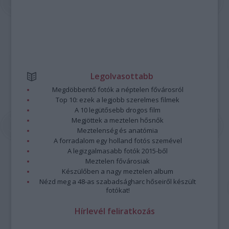
Legolvasottabb
Megdöbbentő fotók a néptelen fővárosról
Top 10: ezek a legjobb szerelmes filmek
A 10 legütősebb drogos film
Megjöttek a meztelen hősnők
Meztelenség és anatómia
A forradalom egy holland fotós szemével
A legizgalmasabb fotók 2015-ből
Meztelen fővárosiak
Készülőben a nagy meztelen album
Nézd meg a 48-as szabadságharc hőseiről készült
fotókat!
Hírlevél feliratkozás