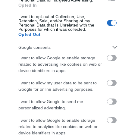
Personal Data for Targeted Advertising.
valószínűleg mérsékli a csalódottságot.
Opted In
I want to opt-out of Collection, Use,
Forrás:
Gawker.com
Retention, Sale, and/or Sharing of my
Personal Data that Is Unrelated with the
Purposes for which it was collected.
Opted Out
Google consents
Szex
Internet
Botrány
Lavór
I want to allow Google to enable storage
related to advertising like cookies on web or
device identifiers in apps.
I want to allow my user data to be sent to
Google for online advertising purposes.
I want to allow Google to send me
SZAVAKKAL FESTENI
personalized advertising.
I want to allow Google to enable storage
related to analytics like cookies on web or
device identifiers in apps.