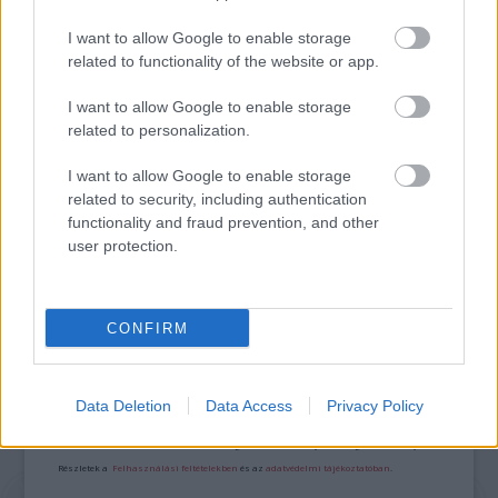
I want to allow Google to enable storage
related to functionality of the website or app.
VILÁGZENÉK A LEGJOBB MINŐSÉGBEN
I want to allow Google to enable storage
related to personalization.
I want to allow Google to enable storage
related to security, including authentication
functionality and fraud prevention, and other
user protection.
NÉPMŰVÉSZET EGÉSZ ÉVBEN!
CONFIRM
Kommentek:
A hozzászólások a
vonatkozó jogszabályok
értelmében felhasználói tartalomnak
Data Deletion
Data Access
Privacy Policy
minősülnek, értük a
szolgáltatás technikai
üzemeltetője semmilyen felelősséget
nem vállal, azokat nem ellenőrzi. Kifogás esetén forduljon a blog szerkesztőjéhez.
Részletek a
Felhasználási feltételekben
és az
adatvédelmi tájékoztatóban
.