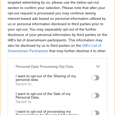
fizetési tippekkel is ellátják a randizni
targeted advertising by us, please use the below opt-out
vágyókat. A honlap szerint a legjobb, ha a
section to confirm your selection. Please note that after your
randi költségének felét a találkozó elején,
opt-out request is processed you may continue seeing
másik felét a végén fizeti ki az úriember.
interest-based ads based on personal information utilized by
us or personal information disclosed to third parties prior to
your opt-out. You may separately opt-out of the further
A felháborodást az okozta, hogy sokak
disclosure of your personal information by third parties on the
szemében a whatsyourprice.com stílusa és
IAB’s list of downstream participants. This information may
eljárásmódja semmiben nem különbözik a
also be disclosed by us to third parties on the
IAB’s List of
prostitúciótól, amit az oldal hevesen cáfol.
Downstream Participants
that may further disclose it to other
Szerintük itt egyszerűen az első randevú
third parties.
kifizetéséről van szó. A szexet egyáltalán nem
Please note that this website/app uses one or more Google
tartalmaz az ajánlatuk, bár állításuk szerint,
Personal Data Processing Opt Outs
services and may gather and store information including but
ha jól sikerül a randi, akkor a jövőbeli szex
not limited to your visit or usage behaviour. You may click to
I want to opt-out of the Sharing of my
sem kizárt, de ez minden randevúzáshoz
personal data.
grant or deny consent to Google and its third-party tags to
hozzátartozik.
Opted In
use your data for below specified purposes in below Google
consent section.
I want to opt-out of the Sale of my
Hozzáteszik: ez a nők számára is egy
Personal Data.
előnyösebb randizási forma. Hiszen
Opted In
bármennyire nem tetszik nekik élőben a
I want to opt-out of processing my
partner, a tudat, hogy kifizetik az idejüket,