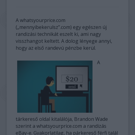
A whatsyourprice.com
(„mennyibekerulsz”.com) egy egészen új
randizási technikát eszelt ki, ami nagy
visszhangot keltett. A dolog lényege annyi,
hogy az első randevú pénzbe kerül.
A
tárkereső oldal kitalálója, Brandon Wade
szerint a whatsyourprice.com a randizás
eBay-e. Gyakorlatilag, ha párkereső férfi talál