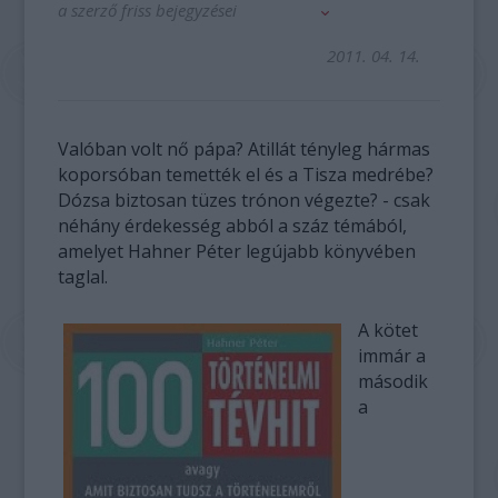
a szerző friss bejegyzései
2011. 04. 14.
Valóban volt nő pápa? Atillát tényleg hármas
koporsóban temették el és a Tisza medrébe?
Dózsa biztosan tüzes trónon végezte? - csak
néhány érdekesség abból a száz témából,
amelyet Hahner Péter legújabb könyvében
taglal.
A kötet
immár a
második
a