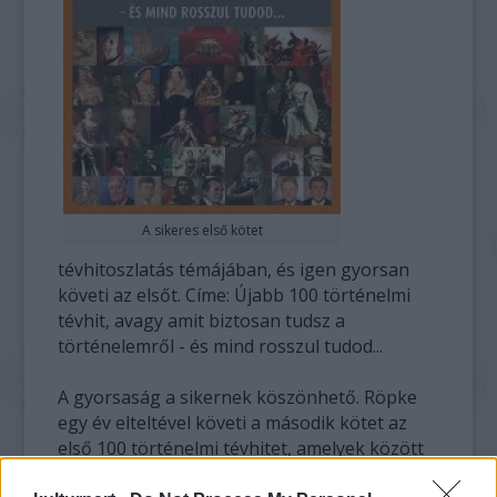
A sikeres első kötet
tévhitoszlatás témájában, és igen gyorsan
követi az elsőt. Címe: Újabb 100 történelmi
tévhit, avagy amit biztosan tudsz a
történelemről - és mind rosszul tudod...
A gyorsaság a sikernek köszönhető. Röpke
egy év elteltével követi a második kötet az
első 100 történelmi tévhitet, amelyek között
Hahner Péter a rómaiak karthagói