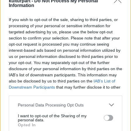
"sóműsorát", Néró piromániáját, Napóleon
kulturpart -
Do Not Process My Personal
Information
alacsonyságát cáfolja, vagy legalábbis
megkérdőjelezi.
If you wish to opt-out of the sale, sharing to third parties, or
processing of your personal or sensitive information for
A szerző történész, szakterülete az újkor, ám
targeted advertising by us, please use the below opt-out
igyekszik a legszélesebb ívben kiszemelni-
section to confirm your selection. Please note that after your
kiszemezni a leggyakoribb, mondhatni
opt-out request is processed you may continue seeing
"legnépszerűbb" tévhiteket a gallok kakas
interest-based ads based on personal information utilized by
"logójától" XIV. Lajos tisztálkodásán át
us or personal information disclosed to third parties prior to
Garibaldi hadvezéri kiválóságának
your opt-out. You may separately opt-out of the further
megkérdőjelezéséig. Tudós volta nem köti
disclosure of your personal information by third parties on the
kezét abban, hogy oldottan írjon, így a
IAB’s list of downstream participants. This information may
nagyközönségnek is élvezetes olvasmánnyal
also be disclosed by us to third parties on the
IAB’s List of
Downstream Participants
szolgál.
that may further disclose it to other
third parties.
Ugyanakkor a történelem ínyencei - túl azon,
Please note that this website/app uses one or more Google
Personal Data Processing Opt Outs
hogy remekül tesztelhetik tudásuk - sem
services and may gather and store information including but
csalatkoznak: tömör elemző részletekkel,
not limited to your visit or usage behaviour. You may click to
I want to opt-out of the Sharing of my
personal data.
tudományos kameraállásból szintén láttatja,
grant or deny consent to Google and its third-party tags to
Opted In
összegzi az egyes eseményeket,
use your data for below specified purposes in below Google