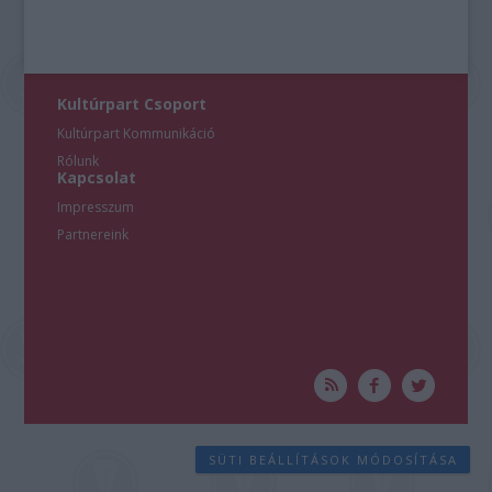
Kultúrpart Csoport
Kultúrpart Kommunikáció
Rólunk
Kapcsolat
Impresszum
Partnereink
SÜTI BEÁLLÍTÁSOK MÓDOSÍTÁSA