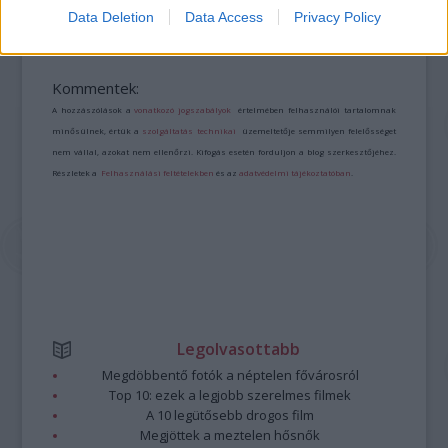
DALSZERZŐ BOOKAZIN
Data Deletion
Data Access
Privacy Policy
Kommentek:
A hozzászólások a
vonatkozó jogszabályok
értelmében felhasználói tartalomnak
minősülnek, értük a
szolgáltatás technikai
üzemeltetője semmilyen felelősséget
nem vállal, azokat nem ellenőrzi. Kifogás esetén forduljon a blog szerkesztőjéhez.
Részletek a
Felhasználási feltételekben
és az
adatvédelmi tájékoztatóban
.
Legolvasottabb
Megdöbbentő fotók a néptelen fővárosról
Top 10: ezek a legjobb szerelmes filmek
A 10 legütősebb drogos film
Megjöttek a meztelen hősnők