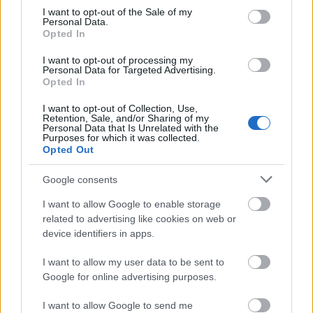
consent section.
személyiségeket, korszakokat mindig
I want to opt-out of the Sale of my
Personal Data.
pontosan jelölve az adott fejezetben a
Opted In
forrásmunkákat.
I want to opt-out of processing my
Personal Data for Targeted Advertising.
Melyekből nincs kevés. Hahner Péter több
Opted In
mint 250 könyvre támaszkodik, továbbá a
lehető legfrissebb kutatásokra, tévhitoszlató,
I want to opt-out of Collection, Use,
Retention, Sale, and/or Sharing of my
"korkorrektor" történészkollégái
Personal Data that Is Unrelated with the
eredményeire.
Purposes for which it was collected.
Opted Out
Forrás:
MTI
Google consents
I want to allow Google to enable storage
related to advertising like cookies on web or
device identifiers in apps.
Tudomány
Történelem
Könyv
Lavór
I want to allow my user data to be sent to
Google for online advertising purposes.
I want to allow Google to send me