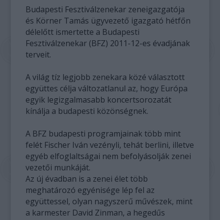
Budapesti Fesztiválzenekar zeneigazgatója
és Körner Tamás ügyvezető igazgató hétfőn
délelőtt ismertette a Budapesti
Fesztiválzenekar (BFZ) 2011-12-es évadjának
terveit.
A világ tíz legjobb zenekara közé választott
együttes célja változatlanul az, hogy Európa
egyik legizgalmasabb koncertsorozatát
kínálja a budapesti közönségnek.
A BFZ budapesti programjainak több mint
felét Fischer Iván vezényli, tehát berlini, illetve
egyéb elfoglaltságai nem befolyásolják zenei
vezetői munkáját.
Az új évadban is a zenei élet több
meghatározó egyénisége lép fel az
együttessel, olyan nagyszerű művészek, mint
a karmester David Zinman, a hegedűs