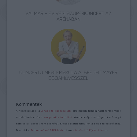
VALMAR – ÉV VÉGI SZUPERKONCERT AZ
ARÉNÁBAN
CONCERTO MESTERISKOLA ALBRECHT MAYER
OBOAMŰVÉSSZEL
Kommentek:
A hozzászólások a
vonatkozó jogszabályok
értelmében felhasználói tartalomnak
minősülnek, értük a
szolgáltatás technikai
üzemeltetője semmilyen felelősséget
nem vállal, azokat nem ellenőrzi. Kifogás esetén forduljon a blog szerkesztőjéhez.
Részletek a
Felhasználási feltételekben
és az
adatvédelmi tájékoztatóban
.