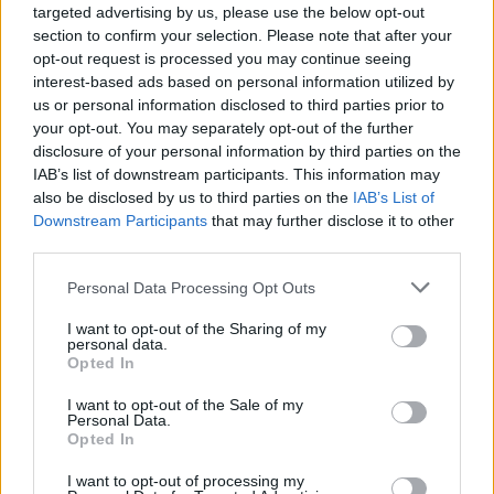
targeted advertising by us, please use the below opt-out
helyről szerzik be a vonósok számára
section to confirm your selection. Please note that after your
szükséges bélhúrokat.
opt-out request is processed you may continue seeing
interest-based ads based on personal information utilized by
A Művészetek Palotájával közösen már
us or personal information disclosed to third parties prior to
hetedszer rendezik meg szeptemberben a
your opt-out. You may separately opt-out of the further
Budapesti Mahler Ünnepet. A Müpával
disclosure of your personal information by third parties on the
együttműködve szervezik a maratont is,
IAB’s list of downstream participants. This information may
amelynek főszereplője 2012-ben Mozart lesz.
also be disclosed by us to third parties on the
IAB’s List of
Downstream Participants
that may further disclose it to other
third parties.
Karácsonykor természetesen újra elhangzik
a Titok-koncert, folytatódnak a gyerekek
Please note that this website/app uses one or more Google
Personal Data Processing Opt Outs
kakaókoncertjei, a Vasárnapi kamarazene és
services and may gather and store information including but
lesz Kastélykoncert is - részletezte Körner
not limited to your visit or usage behaviour. You may click to
I want to opt-out of the Sharing of my
personal data.
Tamás igazgató.
grant or deny consent to Google and its third-party tags to
Opted In
use your data for below specified purposes in below Google
consent section.
Budapest mellett a zenekar fellép Pécsett és
I want to opt-out of the Sale of my
Personal Data.
Szegeden is. Fischer Iván együttese jövőre
Opted In
három földrész tizenegy országának 41
városába kapott meghívást, köztük New
I want to opt-out of processing my