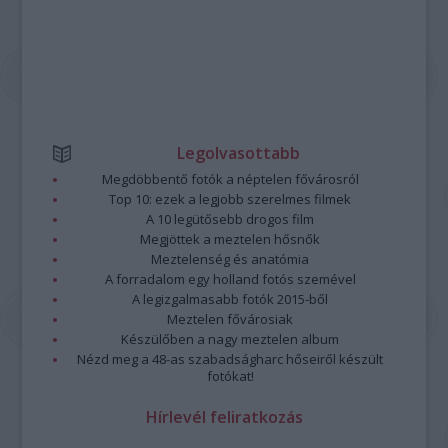
Legolvasottabb
Megdöbbentő fotók a néptelen fővárosról
Top 10: ezek a legjobb szerelmes filmek
A 10 legütősebb drogos film
Megjöttek a meztelen hősnők
Meztelenség és anatómia
A forradalom egy holland fotós szemével
A legizgalmasabb fotók 2015-ből
Meztelen fővárosiak
Készülőben a nagy meztelen album
Nézd meg a 48-as szabadságharc hőseiről készült
fotókat!
Hírlevél feliratkozás