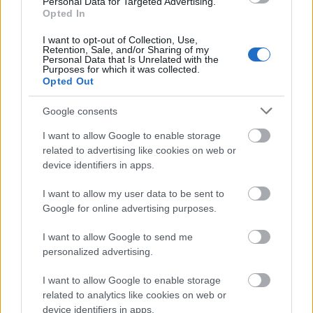
Personal Data for Targeted Advertising.
Yorkba, Londonba, Párizsba, Bécsbe,
Opted In
Pekingbe, Münchenbe, Milánóba.
I want to opt-out of Collection, Use,
Retention, Sale, and/or Sharing of my
Folytatják a szombat-vasárnap délutáni
Personal Data that Is Unrelated with the
koncertsorozatot, lehetővé téve, hogy a
Purposes for which it was collected.
Opted Out
vidékiek, a családosok és az este nehezen
mozdulók is hallhassák az együttest.
Google consents
Műsoraik többségét jövőre is háromszor
I want to allow Google to enable storage
játsszák el, annak ellenére, hogy a közönség
related to advertising like cookies on web or
aláírásokkal támogatott kérésére, ne
device identifiers in apps.
csökkentse az együttes támogatását a felelős
I want to allow my user data to be sent to
tárca és a főváros, eddig semmiféle reagálás
Google for online advertising purposes.
nem érkezett hozzájuk. Fischer Iván azonban
megjegyezte, folyamatosan tárgyalnak a
I want to allow Google to send me
finanszírozásról, és bízik benne, hogy ezek a
personalized advertising.
megbeszélések pozitívan zárulnak.
I want to allow Google to enable storage
Forrás:
MTI
related to analytics like cookies on web or
device identifiers in apps.