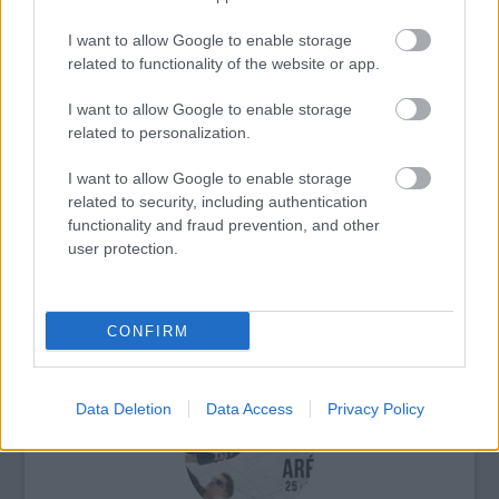
I want to allow Google to enable storage
related to functionality of the website or app.
Budapest
Zene
Művészetek Palotája
Komolyzene
Intézmények
I want to allow Google to enable storage
related to personalization.
I want to allow Google to enable storage
related to security, including authentication
functionality and fraud prevention, and other
user protection.
PÉTER BENCE HAZATÉR - A VILÁGSZTÁR
ZONGORISTA BUDAPESTEN MUTATJA BE
CONFIRM
LEGÚJABB PRODUKCIÓJÁT
Data Deletion
Data Access
Privacy Policy