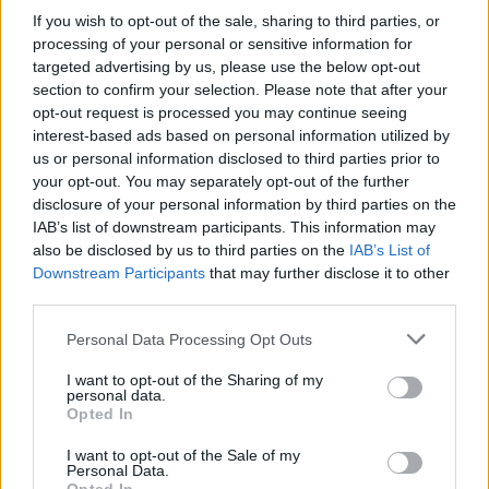
If you wish to opt-out of the sale, sharing to third parties, or
processing of your personal or sensitive information for
targeted advertising by us, please use the below opt-out
section to confirm your selection. Please note that after your
opt-out request is processed you may continue seeing
interest-based ads based on personal information utilized by
us or personal information disclosed to third parties prior to
your opt-out. You may separately opt-out of the further
disclosure of your personal information by third parties on the
IAB’s list of downstream participants. This information may
also be disclosed by us to third parties on the
IAB’s List of
Downstream Participants
that may further disclose it to other
third parties.
Please note that this website/app uses one or more Google
Personal Data Processing Opt Outs
services and may gather and store information including but
not limited to your visit or usage behaviour. You may click to
I want to opt-out of the Sharing of my
personal data.
grant or deny consent to Google and its third-party tags to
Opted In
use your data for below specified purposes in below Google
consent section.
I want to opt-out of the Sale of my
"Majd egy újabb formációval jelent meg a
Personal Data.
hazai zenei piacon és most is tervez valamit" -