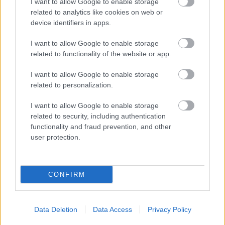
I want to allow Google to enable storage
búcsúkoncertet a Sziget mínusz egyedik
related to analytics like cookies on web or
napján, 2009-ben a Tankcsapda ünnepelte a
device identifiers in apps.
mínusz egyedik napon 20. születésnapját,
2008-ban pedig ekkor első alkalommal
I want to allow Google to enable storage
rendezték meg a magyar dal napját.
related to functionality of the website or app.
Forrás:
MTI
I want to allow Google to enable storage
related to personalization.
I want to allow Google to enable storage
related to security, including authentication
functionality and fraud prevention, and other
Zene
Sziget
user protection.
CONFIRM
Data Deletion
Data Access
Privacy Policy
ELSTARTOLT A MŰVÉSZETEK VÖLGYE