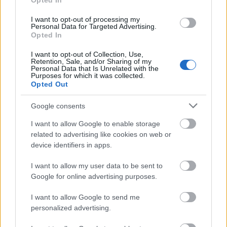
Opted In
áll a fesztivál sajtótájékoztatójának
I want to opt-out of processing my
meghívóján.
Personal Data for Targeted Advertising.
Opted In
Geszti a Rapülők után alakította meg a
I want to opt-out of Collection, Use,
Jazz+Az nevű, szintén sikeres pop-dzsessz
Retention, Sale, and/or Sharing of my
csapatot, amelyben több énekesnő - Behumi
Personal Data that Is Unrelated with the
Purposes for which it was collected.
Dóra, Kozma Orsi, Váczi Eszter - megfordult
Opted Out
mellette. A Jazz+Az-ban Dés László volt a
zeneszerző, az együttes készítette a Kalózok
Google consents
című film zenéjét, valamint két albumot:
I want to allow Google to enable storage
Egynek jó (1999), Ez meg mi?! (2000).
related to advertising like cookies on web or
device identifiers in apps.
Hogy most mit tervez, az egyelőre nem
ismert. A Sziget fesztivál mínusz egyedik
I want to allow my user data to be sent to
napja idén augusztus 8-án lesz, amikor tehát
Google for online advertising purposes.
várhatóan színpadra lép az Első Emelet, a
Rapülők és a Jazz+Az is.
I want to allow Google to send me
personalized advertising.
Tavaly a Kispál és a Borz adott