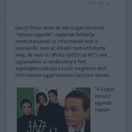
2011. 04. 18.
Geszti Péter lehet az idei Sziget fesztivál
"mínusz egyedik" napjának fellépője
zenésztársaival; az információt sem a
szervezők, sem az előadó nem erősítette
meg, de nem is cáfolta hétfőn az MTI-nek,
ugyanakkor a rendezvény e heti
sajtótájékoztatójára szóló meghívón lévő
információk egyértelműen Gesztire illenek.
"A Sziget
mínusz
egyedik
napján