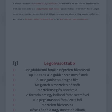
A hozzászólások a
vonatkozó jogszabályok
értelmében felhasználói tartalomnak
minősülnek, értük a
szolgáltatás technikai
üzemeltetője semmilyen felelősséget
nem vállal, azokat nem ellenőrzi. Kifogás esetén forduljon a blog szerkesztőjéhez.
Részletek a
Felhasználási feltételekben
és az
adatvédelmi tájékoztatóban
.
Legolvasottabb
Megdöbbentő fotók a néptelen fővárosról
Top 10: ezek a legjobb szerelmes filmek
A 10 legütősebb drogos film
Megjöttek a meztelen hősnők
Meztelenség és anatómia
A forradalom egy holland fotós szemével
A legizgalmasabb fotók 2015-ből
Meztelen fővárosiak
Készülőben a nagy meztelen album