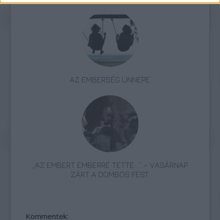
AZ EMBERSÉG ÜNNEPE
„AZ EMBERT EMBERRÉ TETTE…” – VASÁRNAP
ZÁRT A DOMBOS FEST
Kommentek: