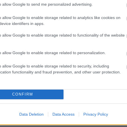
to allow Google to send me personalized advertising.
kapcsolódó tavaszi
Critical Mass
(Kritikus Tömeg)
o allow Google to enable storage related to analytics like cookies on
t miatt csak a következő hétvégén, április 30-án,
evice identifiers in apps.
o allow Google to enable storage related to functionality of the website
 amerikai egyetemi hallgató indította el 1970-ben;
te az egész Földön ünneplik. Számos esemény
o allow Google to enable storage related to personalization.
vre: a washingtoni Worldwatch Institute például
adja ki éves jelentését a világ környezeti
o allow Google to enable storage related to security, including
cation functionality and fraud prevention, and other user protection.
 alkalommal ünneplik a Föld napját,
aültetést, falutakarítást, túrákat - szerveztek
CONFIRM
 A programokról részletesen a
Föld Napja
dni.
Data Deletion
Data Access
Privacy Policy