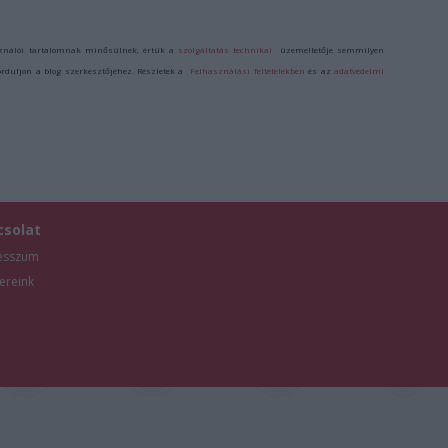
ználói tartalomnak minősülnek, értük a
szolgáltatás technikai
üzemeltetője semmilyen
forduljon a blog szerkesztőjéhez. Részletek a
Felhasználási feltételekben
és az
adatvédelmi
csolat
esszum
ereink