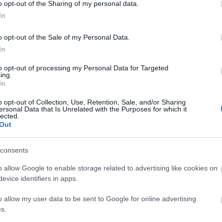
o opt-out of the Sharing of my personal data.
kérem-sorozatot bocsátott ki a Föld napjára,
In
ól. Az 5000 forint címletű ezüstérme téglalap
a, hátlapján pedig a nemzeti park egyik jellegzetes
o opt-out of the Sale of my Personal Data.
eli szakadópart látható.
In
to opt-out of processing my Personal Data for Targeted
nteken mikroszkópos vizsgálódások, kísérletek,
ing.
szórakoztatja a családokat és az
In
i
Gödör Klub
pedig pénteken és szombaton
o opt-out of Collection, Use, Retention, Sale, and/or Sharing
sel, ökodivat-bemutatóval, ÖkoBringa
ersonal Data that Is Unrelated with the Purposes for which it
 Piknikkel és zenei programokkal várja az
lected.
Out
ól. A Gödörben kivonják a forgalomból az
őben az üvegpoharak mellett már csak betétdíjas,
kal szolgálják ki a vendégeket.
consents
o allow Google to enable storage related to advertising like cookies on
vezet közleménye szerint önkénteseik, valamint
evice identifiers in apps.
k képviselői kétszáz fát ültetnek el közösen
nónia Fesztivál előtt. Mint írják, az akcióval arra
o allow my user data to be sent to Google for online advertising
ogy a több ezer főt megmozgató rendezvényeken
s.
ét is keletkezhet naponta, amelyek erősen