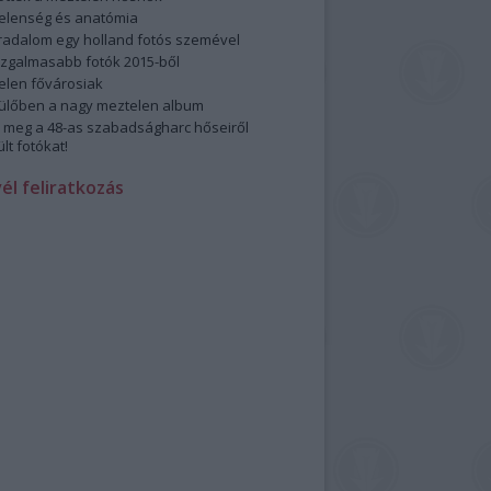
elenség és anatómia
rradalom egy holland fotós szemével
izgalmasabb fotók 2015-ből
elen fővárosiak
ülőben a nagy meztelen album
 meg a 48-as szabadságharc hőseiről
lt fotókat!
vél feliratkozás