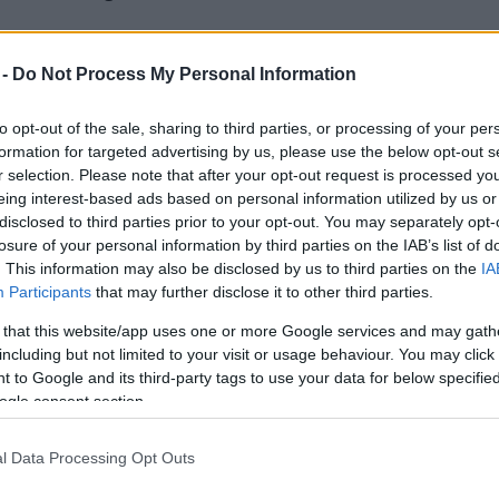
zmillió felett jár a zöld vállalások számlálója:
atakarékosra cserélése, Föld napi események
 -
Do Not Process My Personal Information
rbeküldése, az iskolai vagy otthoni kert
to opt-out of the sale, sharing to third parties, or processing of your per
formation for targeted advertising by us, please use the below opt-out s
helyét jelentő Egyesült Államokban több száz
r selection. Please note that after your opt-out request is processed y
tatót és más eseményt hirdettek meg péntekre.
eing interest-based ads based on personal information utilized by us or
Revenge of the Electric Car (Az elektromos autó
disclosed to third parties prior to your opt-out. You may separately opt-
utatója a New York-i Tribeca Filmfesztiválon,
losure of your personal information by third parties on the IAB’s list of
. This information may also be disclosed by us to third parties on the
IA
kvő 12 nagyváros képviselői a helyi zöld gazdaság
Participants
that may further disclose it to other third parties.
 that this website/app uses one or more Google services and may gath
rában Fazekas Sándor vidékfejlesztési miniszter
including but not limited to your visit or usage behaviour. You may click 
zeti Parkban rendezett Föld napi ünnepségen
 to Google and its third-party tags to use your data for below specifi
tt összefogásra van szükség a környezetszennyezés
ogle consent section.
ékezésére. A miniszter Pro Natura Díjakat és
eri okleveleket adott át kiemelkedő munkát végző
l Data Processing Opt Outs
.