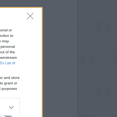
sonal or
ection to
ou may
 personal
out of the
 downstream
B’s List of
er and store
to grant or
ed purposes