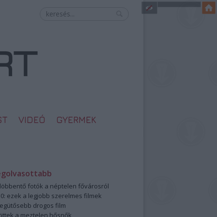
ST
VIDEÓ
GYERMEK
egolvasottabb
öbbentő fotók a néptelen fővárosról
0: ezek a legjobb szerelmes filmek
legütősebb drogos film
öttek a meztelen hősnők