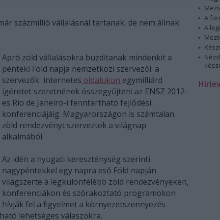
Mezt
A fo
ár százmillió vállalásnál tartanak, de nem állnak
A leg
Mezt
Kész
Apró zöld vállalásokra buzdítanak mindenkit a
Nézd
készü
pénteki Föld napja nemzetközi szervezői: a
szervezők internetes
oldalukon
egymilliárd
Hírle
ígéretet szeretnének összegyűjteni az ENSZ 2012-
es Rio de Janeiro-i fenntartható fejlődési
konferenciájáig. Magyarországon is számtalan
zöld rendezvényt szerveztek a világnap
alkalmából.
Az idén a nyugati kereszténység szerinti
nagypéntekkel egy napra eső Föld napján
világszerte a legkülönfélébb zöld rendezvényeken,
konferenciákon és szórakoztató programokon
hívják fel a figyelmet a környezetszennyezés
dható lehetséges válaszokra.