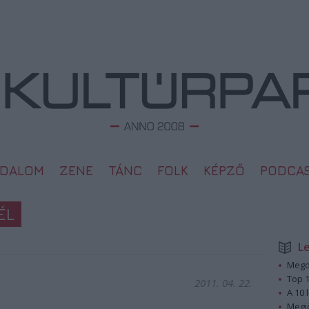
ODALOM
ZENE
TÁNC
FOLK
KÉPZŐ
PODCA
ÉL
L
Megd
Top 1
2011. 04. 22.
A 10 
Megj