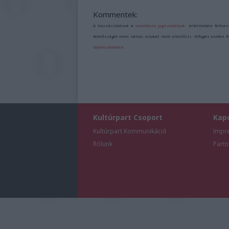
Kommentek:
A hozzászólások a
vonatkozó jogszabályok
értelmében felhas
felelősséget nem vállal, azokat nem ellenőrzi. Kifogás esetén 
tájékoztatóban
.
Kultúrpart Csoport
Kap
Kultúrpart Kommunikáció
Impr
Rólunk
Partn