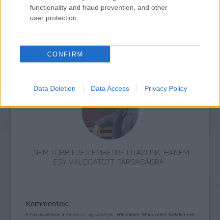
functionality and fraud prevention, and other
user protection.
CONFIRM
AZ EMBERSÉG ÜNNEPE
Data Deletion
Data Access
Privacy Policy
„NEM TÖBB EZER EMBERRE UTAZUNK, HANEM
EGY VÁLOGATOTT TÁRSASÁGRA”
Kommentek:
A hozzászólások a
vonatkozó jogszabályok
értelmében felhasználói tartalomnak