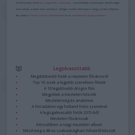
minősülnek, értük a
szolgáltatás technikai
üzemeltetője semmilyen felelősséget
nem vállal, azokat nem ellenőrzi. Kifogás esetén forduljon a blog szerkesztőjéhez.
Részletek a
Felhasználási feltételekben
és az
adatvédelmi tájékoztatóban
.
Legolvasottabb
Megdöbbentő fotók a néptelen fővárosról
Top 10: ezek a legjobb szerelmes filmek
A 10 legütősebb drogos film
Megjöttek a meztelen hősnők
Meztelenség és anatómia
A forradalom egy holland fotós szemével
A legizgalmasabb fotók 2015-ből
Meztelen fővárosiak
Készülőben a nagy meztelen album
Nézd meg a 48-as szabadságharc hőseiről készült