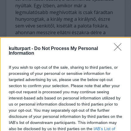
nyúltak. Egy ízben, amikor már a
legmulatósabb meghívottak is csak fáradtan
hunyorogtak, a király meg a királynő, észre
sem véve senkitől, kisétált a palota fokára,
ahonnan messzire ellátni északra-délre a
széles Dunán. Fölöttük tündöklő csillagos ég;
egész éjszaka találós kérdést játszottak ők
kulturpart -
Do Not Process My Personal
ketten, most azonban a királynő halálra
Information
vonatkozó kérdéseket intézett a királyhoz. Az
meg nem tudott rá mit felelni; mire nyomban
If you wish to opt-out of the sale, sharing to third parties, or
egy nagy sötét rengeteg mélyén találták
processing of your personal or sensitive information for
magukat. Kézen fogva mentek, botorkálva, és
targeted advertising by us, please use the below opt-out
gyermekek voltak újra. A régi festmények
section to confirm your selection. Please note that after your
opt-out request is processed you may continue seeing
többnyire úgy ábrázolják őket, hogy a kislány
interest-based ads based on personal information utilized by
fényes, égő gyertyát tart a jobb kezében. S
us or personal information disclosed to third parties prior to
csakugyan meggyújtották néha ezt a kicsi
your opt-out. You may separately opt-out of the further
gyertyát a kisfiú övében lévő
disclosure of your personal information by third parties on the
tűzszerszámmal, ha jobban meg akartak
IAB’s list of downstream participants. This information may
valamit nézni a félelmetes sötétben,
also be disclosed by us to third parties on the
IAB’s List of