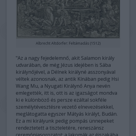
Albrecht Altdorfer: Feltámadás (1512)
"Az a nagy fejedelemnő, akit Salamon király
udvarában, de még Jézus idejében is Sába
királynőjével, a Délnek királyné asszonyával
véltek azonosnak, az antik Kínában pedig Hsi
Wang Mu, a Nyugati Királynő Anya nevén
emlegették, itt is, ott is az igazságot mondva
ki e különböző és persze ezáltal sokféle
személytévesztésre vezető elnevezésekkel,
meglátogatta egyszer Mátyás királyt, Budán.
Ez a mi királyunk pedig pompás ünnepeket
rendeztetett a tiszteletére, reneszánsz
ceremóniasorozatot; a lakomák az éjszakába