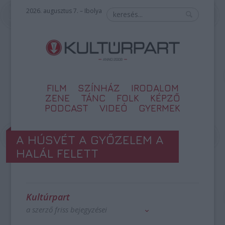
2026. augusztus 7. – Ibolya
FILM
SZÍNHÁZ
IRODALOM
ZENE
TÁNC
FOLK
KÉPZŐ
PODCAST
VIDEÓ
GYERMEK
A HÚSVÉT A GYŐZELEM A
HALÁL FELETT
Kultúrpart
a szerző friss bejegyzései