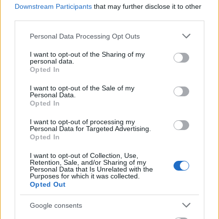
fűcsomót, fa tövét.
Downstream Participants
that may further disclose it to other
third parties.
Ugyanerre a kérdésre ébredtem én is
Please note that this website/app uses one or more Google
Personal Data Processing Opt Outs
gyerekkoromban, és mivel meg kellett
services and may gather and store information including but
értenem, hogy egyetlen felnőtt sincsen, aki
not limited to your visit or usage behaviour. You may click to
I want to opt-out of the Sharing of my
kérdésemre nemhogy válaszolni tudna,
personal data.
grant or deny consent to Google and its third-party tags to
Opted In
hanem akár csak tudná is magától, amúgy is,
use your data for below specified purposes in below Google
mit keresek én, hát valahonnan mindörökre
consent section.
I want to opt-out of the Sale of my
gyermek maradtam; sötét és félelmetes útra
Personal Data.
Opted In
kerülve, de talán nem gonosz az. Sokáig
tartott, mire észrevettem, hogy ezt a
I want to opt-out of processing my
kérdésemet, amelyet egy virágzó
Personal Data for Targeted Advertising.
Opted In
cseresznyefa alatt vallottam meg valakinek,
nálam sokkal idősebb embernek, fele
I want to opt-out of Collection, Use,
részben inkább a fához kellett volna
Retention, Sale, and/or Sharing of my
Personal Data that Is Unrelated with the
intéznem; és akkor talán már késő volt.
Purposes for which it was collected.
Mégis, egyszer aztán, évtizedekkel később,
Opted Out
egy magashegységben, gránitsziklák és
hideg források között sokáig nézegettem
Google consents
egy icipici fehér virágot, kissé áttetszőn