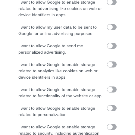
I want to allow Google to enable storage
sárgásrózsaszín szirmait, és megsejtettem
related to advertising like cookies on web or
ott valamit abból, ami az ősidőkben történt
device identifiers in apps.
mint a Virágok Háborúja. Történetét, mert
felfoghatatlan egységű képzet, elbeszélnem
I want to allow my user data to be sent to
sohasem sikerült senkinek, még
Google for online advertising purposes.
önmagamnak sem; mindazonáltal ebből
I want to allow Google to send me
jöttek elő mindazok a történetek, amelyeket
personalized advertising.
e megtört szív mégis be tudott még fogadni,
Albrecht Altdorfernak, a nagy festőnek, és
I want to allow Google to enable storage
apjának, a szerencsétlen sorsú Ulrik úrnak a
related to analytics like cookies on web or
történetei."
device identifiers in apps.
Karátson Gábor: A gyermek Altdorfer
I want to allow Google to enable storage
related to functionality of the website or app.
I want to allow Google to enable storage
related to personalization.
Képző
Keretező
I want to allow Google to enable storage
related to security, including authentication