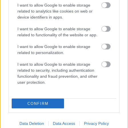
ben mutatták be. Az alkotást, amelynek színei
I want to allow Google to enable storage
szinte teljesen kifakultak, néhány éve digitális
related to analytics like cookies on web or
technikával teljesen felújították és a
device identifiers in apps.
hangokat is helyreállították.
I want to allow Google to enable storage
Forrás:
MTI
related to functionality of the website or app.
I want to allow Google to enable storage
related to personalization.
I want to allow Google to enable storage
Film
Történelem
Magyar film
related to security, including authentication
functionality and fraud prevention, and other
user protection.
CONFIRM
SZEMBE MERSZ NÉZNI AZZAL, AKIVÉ
VÁLHATTÁL VOLNA?
Data Deletion
Data Access
Privacy Policy