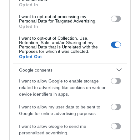
még fájóbb lehetett, mivel a cselekmény nagy
Opted In
része Amerikában játszódott, művük a
I want to opt-out of processing my
nézőknek sem tetszett.
Personal Data for Targeted Advertising.
Opted In
Az igazi áttörést csak a második magyar
I want to opt-out of Collection, Use,
hangosfilm, a magyar helyszínt és magyar
Retention, Sale, and/or Sharing of my
Personal Data that Is Unrelated with the
karaktereket felvonultató Hyppolit, a lakáj
Purposes for which it was collected.
hozta meg Kabos Gyula és Csortos Gyula
Opted Out
feledhetetlen alakításával. A Hyppolit és az
1934-es Meseautó sikerét követően a
Google consents
vígjáték lett a kor meghatározó, exportképes
I want to allow Google to enable storage
műfaja - e művek népszerűségén nem fog az
related to advertising like cookies on web or
idő, olyannyira, hogy az utóbbi években
device identifiers in apps.
többet újraforgattak.
I want to allow my user data to be sent to
A színes filmtechnikát Magyarországon
Google for online advertising purposes.
először Radványi Géza próbálta ki 1941-ben A
I want to allow Google to send me
beszélő köntösben, az első teljes hosszában
personalized advertising.
színes magyar filmet, a Ludas Matyit 1950-