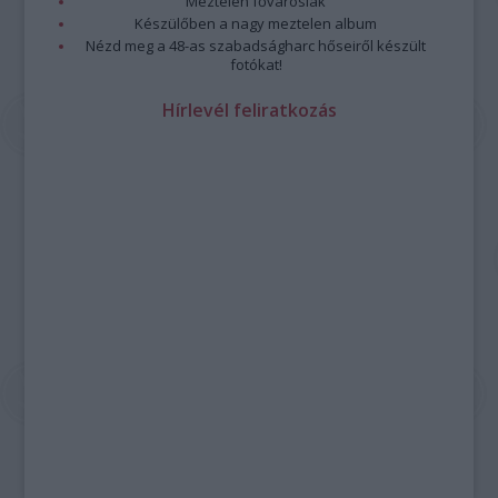
Meztelen fővárosiak
Készülőben a nagy meztelen album
Nézd meg a 48-as szabadságharc hőseiről készült
fotókat!
Hírlevél feliratkozás