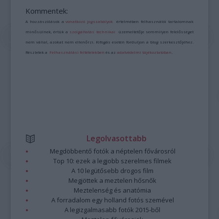
Kommentek:
A hozzászólások a
vonatkozó jogszabályok
értelmében felhasználói tartalomnak
minősülnek, értük a
szolgáltatás technikai
üzemeltetője semmilyen felelősséget
nem vállal, azokat nem ellenőrzi. Kifogás esetén forduljon a blog szerkesztőjéhez.
Részletek a
Felhasználási feltételekben
és az
adatvédelmi tájékoztatóban
.
Legolvasottabb
Megdöbbentő fotók a néptelen fővárosról
Top 10: ezek a legjobb szerelmes filmek
A 10 legütősebb drogos film
Megjöttek a meztelen hősnők
Meztelenség és anatómia
A forradalom egy holland fotós szemével
A legizgalmasabb fotók 2015-ből