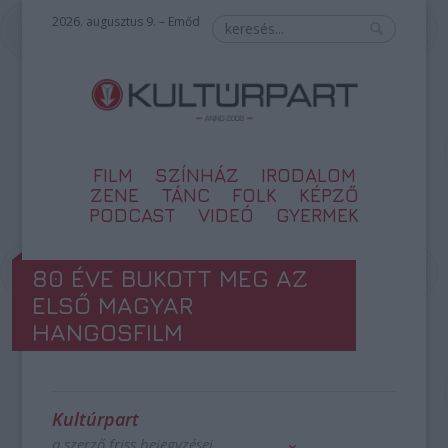
2026. augusztus 9. – Emőd
FILM
SZÍNHÁZ
IRODALOM
ZENE
TÁNC
FOLK
KÉPZŐ
PODCAST
VIDEÓ
GYERMEK
80 ÉVE BUKOTT MEG AZ
ELSŐ MAGYAR
HANGOSFILM
Kultúrpart
a szerző friss bejegyzései