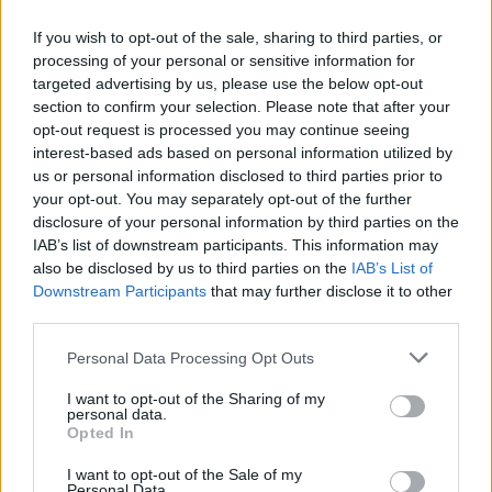
Az első hangosfilmet 1927-ben mutatták be
Amerikában, s két év múlva már a hazai
If you wish to opt-out of the sale, sharing to third parties, or
filmek is megszólaltak. 1929-ben Kertész
processing of your personal or sensitive information for
Mihály magyar nyelven készített hangos
targeted advertising by us, please use the below opt-out
beköszöntőt Noé bárkája című filmjéhez, a
section to confirm your selection. Please note that after your
következő évben elsősorban magyar nótákat
opt-out request is processed you may continue seeing
interest-based ads based on personal information utilized by
hallhattak a nézők Gaál Béla Csak egy kislány
us or personal information disclosed to third parties prior to
van a világon című alkotásában.
your opt-out. You may separately opt-out of the further
disclosure of your personal information by third parties on the
A magyar hangosfilm-gyártás 1931. április 29-
IAB’s list of downstream participants. This information may
én kezdődött meg Budapesten, a Corvin
also be disclosed by us to third parties on the
IAB’s List of
filmgyár Gyarmat utcai telepén. Az első "igazi"
Downstream Participants
that may further disclose it to other
hangosfilmet, A kék bálványt 1931.
third parties.
szeptember 25-én mutatták be Jávor Pál
Please note that this website/app uses one or more Google
főszereplésével. Az alkotást, amely egy
Personal Data Processing Opt Outs
services and may gather and store information including but
birtokát elvesztő, kétségbeesésében
not limited to your visit or usage behaviour. You may click to
I want to opt-out of the Sharing of my
Amerikába kivándorló, majd egy szerencsés
personal data.
grant or deny consent to Google and its third-party tags to
fordulattal hazatérő báró történetét mesélte
Opted In
use your data for below specified purposes in below Google
el, a kritika a hollywoodi filmek gyenge
consent section.
I want to opt-out of the Sale of my
utánzatának minősítette, s ami a készítőknek
Personal Data.