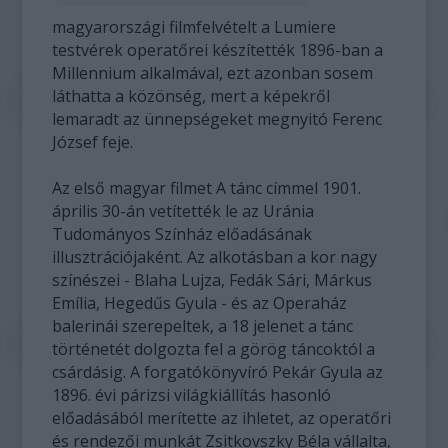
magyarországi filmfelvételt a Lumiere
testvérek operatőrei készítették 1896-ban a
Millennium alkalmával, ezt azonban sosem
láthatta a közönség, mert a képekről
lemaradt az ünnepségeket megnyitó Ferenc
József feje.
Az első magyar filmet A tánc címmel 1901.
április 30-án vetítették le az Uránia
Tudományos Színház előadásának
illusztrációjaként. Az alkotásban a kor nagy
színészei - Blaha Lujza, Fedák Sári, Márkus
Emília, Hegedűs Gyula - és az Operaház
balerinái szerepeltek, a 18 jelenet a tánc
történetét dolgozta fel a görög táncoktól a
csárdásig. A forgatókönyvíró Pekár Gyula az
1896. évi párizsi világkiállítás hasonló
előadásából merítette az ihletet, az operatőri
és rendezői munkát Zsitkovszky Béla vállalta,