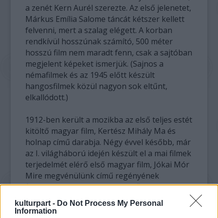
a zenét Kern Aurél szerezte. Az első jelenetet,
Márkus Emília Salome táncát kétszer kellett
felvenni, mert a szalag elégett. A korban
rendkívül hosszúnak számító, 500 méter
hosszú film nem maradt fenn, csak a sajtóban
megjelent képeket ismerjük. (Sajnos a
némafilmek és az 1945 előtt készült
hangosfilmek közül nagyon sok eltűnt,
elkallódott.)
1912-ben került a mozikba az első teljes estét
kitöltő magyar film, Kertész Mihály Ma és
holnap című darabja. Négy évvel később, már
az I. világháború idején készült el a mai filmek
terjedelmét elérő első magyar film, Jókai Mór
Mire megvénülünk című regényének
filmváltozata Hevesi Sándor művészeti
irányításával, Uher Ödön rendezésében.
kulturpart -
Do Not Process My Personal
Information