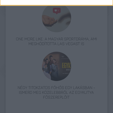
ONE MORE LIKE: A MAGYAR SPORTDRÁMA, AMI
MEGHÓDÍTOTTA LAS VEGAST IS
NÉGY TITOKZATOS FŐHŐS EGY LAKÁSBAN -
ISMERD MEG KÖZELEBBRŐL AZ EGYKUTYA
FŐSZEREPLŐIT