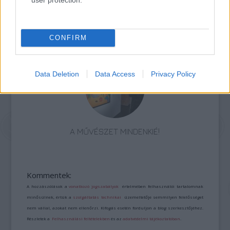
MÁJUS 19-ÉN NYITJA MEG KAPUIT A GUSTAV
KLIMT: THE IMMERSIVE EXPERIENCE INTERAKTÍV
CONFIRM
KIÁLLÍTÁS
Data Deletion
Data Access
Privacy Policy
A MŰVÉSZET MINDENKIÉ!
Kommentek:
A hozzászólások a
vonatkozó jogszabályok
értelmében felhasználói tartalomnak
minősülnek, értük a
szolgáltatás technikai
üzemeltetője semmilyen felelősséget
nem vállal, azokat nem ellenőrzi. Kifogás esetén forduljon a blog szerkesztőjéhez.
Részletek a
Felhasználási feltételekben
és az
adatvédelmi tájékoztatóban
.