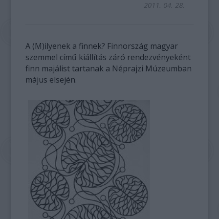
2011. 04. 28.
A (M)ilyenek a finnek? Finnország magyar
szemmel című kiállítás záró rendezvényeként
finn majálist tartanak a Néprajzi Múzeumban
május elsején.