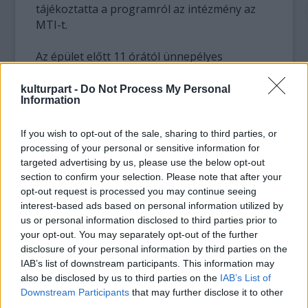
tájékoztatta a programról az intézmény az
MTI-t.
Az épület előtt 11 órától ünnepélyes
felszabdalási és újrahasznosítási
műsorszámot tartanak: a kiállítás
kulturpart -
Do Not Process My Personal
Information
reklámplakátját vágják darabokra a
szervezők a látogatók segítségével. A
If you wish to opt-out of the sale, sharing to third parties, or
"műsorszámot" a Kalevala Kórus koncertje
processing of your personal or sensitive information for
követi.
targeted advertising by us, please use the below opt-out
Az énekkar repertoárjában a finn művek
section to confirm your selection. Please note that after your
mellett hangsúlyos helyet kapnak a magyar
opt-out request is processed you may continue seeing
és egyetemes kórusirodalom alkotásai is:
interest-based ads based on personal information utilized by
madrigálok, motetták, spirituálék és
us or personal information disclosed to third parties prior to
népdalfeldolgozások.
your opt-out. You may separately opt-out of the further
disclosure of your personal information by third parties on the
Déltől Finnisszázs címmel rendhagyó,
IAB’s list of downstream participants. This information may
vezetéssel egybekötött kiállítászárót
also be disclosed by us to third parties on the
IAB’s List of
tartanak, ezen Jari Vilen Finnország
Downstream Participants
that may further disclose it to other
third parties.