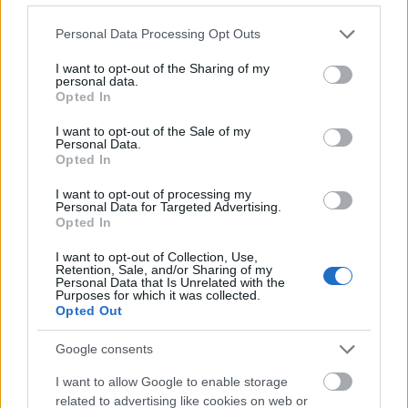
magyarországi nagykövete is közreműködik.
Ekkor tekinthető meg utoljára a (M)ilyenek a
Please note that this website/app uses one or more Google
Personal Data Processing Opt Outs
finnek? Finnország magyar szemmel című
services and may gather and store information including but
tárlat.
not limited to your visit or usage behaviour. You may click to
I want to opt-out of the Sharing of my
personal data.
grant or deny consent to Google and its third-party tags to
Opted In
A programon Tuomas Rounakari "autentikus
use your data for below specified purposes in below Google
sámán" dalokat, és ezeknek továbbfejlesztett
consent section.
I want to opt-out of the Sale of my
Personal Data.
improvizációit adja elő hegedűre
Opted In
hangszerelve. Az előadó egyszemélyes
zenekarként lábára szerelt csörgőkkel és
I want to opt-out of processing my
Personal Data for Targeted Advertising.
hegedűjátékkal kíséri saját énekét. Az
Opted In
előadás, a dalok, a hangszerelés az
érdeklődők elé hozza az északi világ
I want to opt-out of Collection, Use,
Retention, Sale, and/or Sharing of my
érzelemvilágát, művészetét, mitológiáját.
Personal Data that Is Unrelated with the
Purposes for which it was collected.
Opted Out
A napot Zalka Csenge Virág Északi fény című
mesemondó darabja zárja, az előadó finn
Google consents
népmeséket és legendákat ad elő a
gyerekeknek.
I want to allow Google to enable storage
related to advertising like cookies on web or