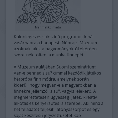
Marimekko minta
Különleges és sokszínű programot kínál
vasárnapra a budapesti Néprajzi Múzeum
azoknak, akik a hagyományoktól eltérően
szeretnék tölteni a munka ünnepét.
A Múzeum aulájában Suomi szeminárium:
Van-e benned sisu? címmel kezdődik játékos
hétpróba finn módra, amelynek során
kiderül, hogy megvan-e a magyarokban a
finnekre jellemző "sisu", vagyis lélekerő. A
megmérettetésen ügyességi játék, kreatív
alkotás és kenyérsütés is szerepel. Aki mind a
hét feladatot teljesíti, áfonyaszörpöt és egy
saját készítésű jegyzetfüzetet kap -