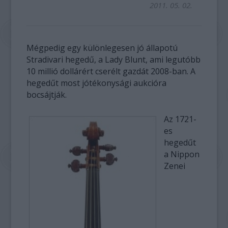
2011. 05. 02.
Mégpedig egy különlegesen jó állapotú
Stradivari hegedű, a Lady Blunt, ami legutóbb
10 millió dollárért cserélt gazdát 2008-ban. A
hegedűt most jótékonysági aukcióra
bocsájtják.
Az 1721-
es
hegedűt
a Nippon
Zenei