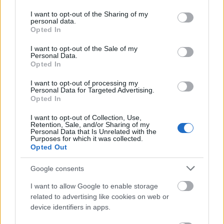
services and may gather and store information including but
A hegedű egyik tulajdonosáról, Lady Anne
not limited to your visit or usage behaviour. You may click to
I want to opt-out of the Sharing of my
Bluntról, Lord Byron unokájáról kapta nevét.
personal data.
grant or deny consent to Google and its third-party tags to
Opted In
use your data for below specified purposes in below Google
A Nippon Zenei Alapítvány tulajdonában van
consent section.
I want to opt-out of the Sale of my
számos más világhírű hangszer. Az alapítvány
Personal Data.
elnöke, Kazuko Shiomi szerint: „Az összes,
Opted In
gyűjteményünkhöz tartozó hangszer nagyon
I want to opt-out of processing my
fontos és kedves számunkra. De a Japánban
Personal Data for Targeted Advertising.
történt pusztulás után úgy éreztük,
Opted In
mindenkinek, minden egyes szervezetnél
I want to opt-out of Collection, Use,
áldozatot kell hozni azokért, akikeket ez a
Retention, Sale, and/or Sharing of my
katasztrófa sújtott.“
Personal Data that Is Unrelated with the
Purposes for which it was collected.
Opted Out
A legutóbbi rendőri jelentés alapján 14.704
ember halt meg és 10.969 tűnt el a márciusi
Google consents
földrengés és cunami miatt.
I want to allow Google to enable storage
related to advertising like cookies on web or
Forrás:
BBC
device identifiers in apps.