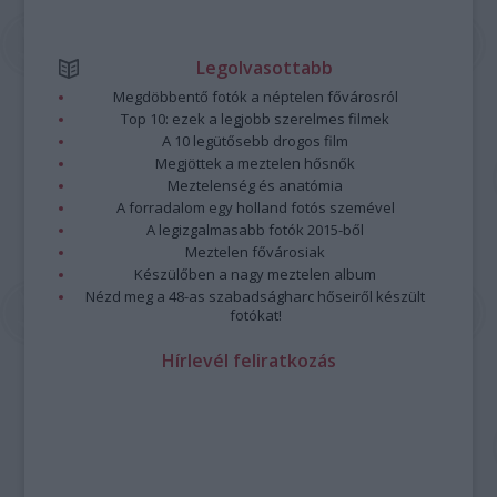
Legolvasottabb
Megdöbbentő fotók a néptelen fővárosról
Top 10: ezek a legjobb szerelmes filmek
A 10 legütősebb drogos film
Megjöttek a meztelen hősnők
Meztelenség és anatómia
A forradalom egy holland fotós szemével
A legizgalmasabb fotók 2015-ből
Meztelen fővárosiak
Készülőben a nagy meztelen album
Nézd meg a 48-as szabadságharc hőseiről készült
fotókat!
Hírlevél feliratkozás