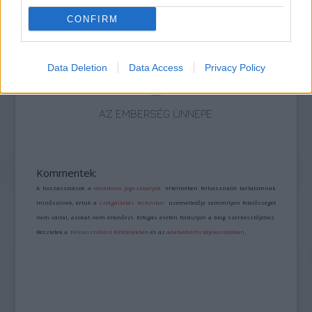
CONFIRM
Data Deletion
Data Access
Privacy Policy
AZ EMBERSÉG ÜNNEPE
Kommentek:
A hozzászólások a
vonatkozó jogszabályok
értelmében felhasználói tartalomnak
minősülnek, értük a
szolgáltatás technikai
üzemeltetője semmilyen felelősséget
nem vállal, azokat nem ellenőrzi. Kifogás esetén forduljon a blog szerkesztőjéhez.
Részletek a
Felhasználási feltételekben
és az
adatvédelmi tájékoztatóban
.