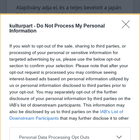
Alapítvány adja el, és a teljes bevételt a japán
földrengés és szökőár károsultjainak
megsegítésével foglalkozó alapnak ajánlotta
kulturpart -
Do Not Process My Personal
fel.
Information
A Lady Blunt minden idők legnagyobb
If you wish to opt-out of the sale, sharing to third parties, or
összegéért kelt el a múlt században. A
processing of your personal or sensitive information for
hangszert online árulják majd június 20-án.
targeted advertising by us, please use the below opt-out
section to confirm your selection. Please note that after your
Christopher Reuning, egy bostoni hegedűkre
opt-out request is processed you may continue seeing
specializálódott (eladják és hitelesítik a
interest-based ads based on personal information utilized by
us or personal information disclosed to third parties prior to
hangszereket) bolt tulajdonosa elmondta:
your opt-out. You may separately opt-out of the further
„Ritkán kerül eladásra ilyen jó állapotban lévő
disclosure of your personal information by third parties on the
eredeti Stradivari, aminek ráadásul ilyen
IAB’s list of downstream participants. This information may
történelmi származási helye van. A Lady Blunt
also be disclosed by us to third parties on the
IAB’s List of
valószínűleg a legjobb állapotban
Downstream Participants
that may further disclose it to other
fennmaradt Stradivari, amit eladásra
third parties.
ajánlottak az elmúlt évszázadokban.“
Please note that this website/app uses one or more Google
Personal Data Processing Opt Outs