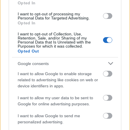
Opted In
életüket. A hetes szám köti össze a
megtörtént eseményt felidéző zenedarabot
I want to opt-out of processing my
Personal Data for Targeted Advertising.
Kékszakállú titkaival.
Opted In
Forrás:
MTI
I want to opt-out of Collection, Use,
Retention, Sale, and/or Sharing of my
Personal Data that Is Unrelated with the
Purposes for which it was collected.
Opted Out
Google consents
100 tagú cigányzenekar
Olaszország
Zene
Opera
Komolyzene
I want to allow Google to enable storage
related to advertising like cookies on web or
device identifiers in apps.
I want to allow my user data to be sent to
Google for online advertising purposes.
I want to allow Google to send me
JJ MEGNYERTE AZ EUROVÍZIÓS DALFESZTIVÁLT,
personalized advertising.
MELYBEN A BUDAPEST SCORING ORCHESTRA IS