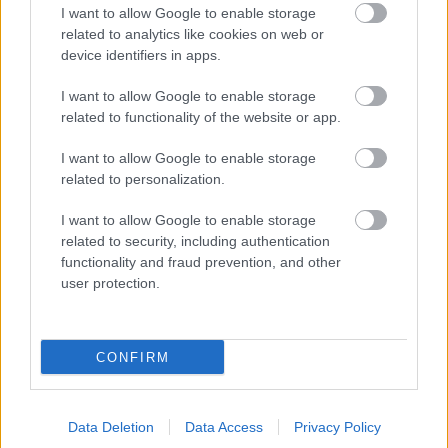
KÖZREMŰKÖDÖTT
I want to allow Google to enable storage
related to analytics like cookies on web or
device identifiers in apps.
I want to allow Google to enable storage
related to functionality of the website or app.
I want to allow Google to enable storage
related to personalization.
CONCERTO MESTERISKOLA ALBRECHT MAYER
OBOAMŰVÉSSZEL
I want to allow Google to enable storage
related to security, including authentication
functionality and fraud prevention, and other
user protection.
CONFIRM
ELSTARTOLT A MŰVÉSZETEK VÖLGYE
Data Deletion
Data Access
Privacy Policy