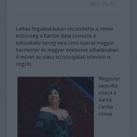
2011. 05. 02.
Lelkes fogadtatásban részesítette a római
közönség a Bartók Béla szerezte
A
kékszakállú herceg vára
című operát magyar
karmester és magyar énekesek előadásában.
A művet az olasz közszolgálati televízió is
rögzíti.
Négyszer
tapsolta
vissza a
Santa
Cecilia
római