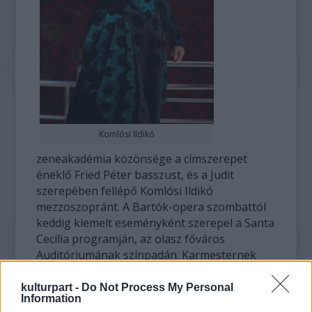
Komlósi Ildikó
zeneakadémia közönsége a címszerepet
éneklő Fried Péter basszust, és a Judit
szerepében fellépő Komlósi Ildikó
mezzoszopránt. A Bartók-opera szombattól
keddig kiemelt eseményként szerepel a Santa
Cecilia programján, az olasz főváros
Auditóriumának színpadán. Karmesternek
Eötvös Pétert kérték fel, egyedül a zenekar a
római zeneakadémiáé.
kulturpart -
Do Not Process My Personal
Information