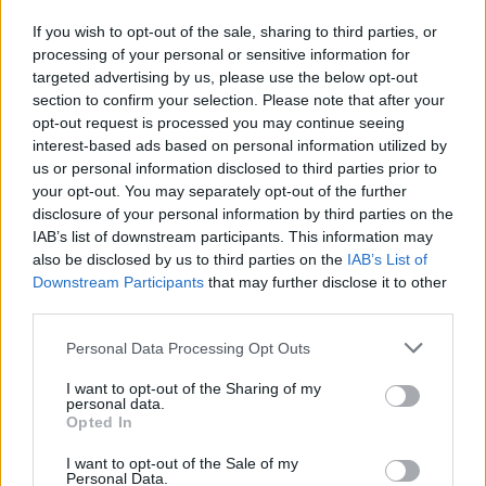
"Nem ismerték a darabot az olasz zenészek,
If you wish to opt-out of the sale, sharing to third parties, or
mely szokatlan is az olasz fülnek, amíg ajtóról
processing of your personal or sensitive information for
ajtóra el nem meséltük nekik Kékszakállú
targeted advertising by us, please use the below opt-out
történetét. Erre megtört a varázs, és
section to confirm your selection. Please note that after your
megfelelő érzékenységgel tudták előadni a
opt-out request is processed you may continue seeing
darabot" - mondta el az MTI-nek Fried Péter.
interest-based ads based on personal information utilized by
Hozzátette, hogy az operának Eötvös
us or personal information disclosed to third parties prior to
Péterrel közösen 2004-ben megvalósított
your opt-out. You may separately opt-out of the further
koncertfelvételét már Grammy-díjra is
disclosure of your personal information by third parties on the
jelölték, most a RAI olasz közszolgálati
IAB’s list of downstream participants. This information may
televízió rögzíti a koncertet.
also be disclosed by us to third parties on the
IAB’s List of
Downstream Participants
that may further disclose it to other
third parties.
A római közönség a Bartók-darab előtt
meghallgatja Eötvös
Seven
című concertóját a
Please note that this website/app uses one or more Google
Personal Data Processing Opt Outs
Moldovában született hegedűművész,
services and may gather and store information including but
Patricia Kopatchinskaja előadásában, aki
not limited to your visit or usage behaviour. You may click to
I want to opt-out of the Sharing of my
personal data.
szokása szerint mezítláb lép fel. A 2007-ben
grant or deny consent to Google and its third-party tags to
Opted In
szerzett Seven annak a hét űrhajósnak állít
use your data for below specified purposes in below Google
consent section.
emléket, akik 2003-ban a Columbia
I want to opt-out of the Sale of my
Personal Data.
űrrepülőgép tragédiájában vesztették