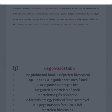
Kommentek:
A hozzászólások a
vonatkozó jogszabályok
értelmében felhasználói tartalomnak
minősülnek, értük a
szolgáltatás technikai
üzemeltetője semmilyen felelősséget
nem vállal, azokat nem ellenőrzi. Kifogás esetén forduljon a blog szerkesztőjéhez.
Részletek a
Felhasználási feltételekben
és az
adatvédelmi tájékoztatóban
.
Legolvasottabb
Megdöbbentő fotók a néptelen fővárosról
Top 10: ezek a legjobb szerelmes filmek
A 10 legütősebb drogos film
Megjöttek a meztelen hősnők
Meztelenség és anatómia
A forradalom egy holland fotós szemével
A legizgalmasabb fotók 2015-ből
Meztelen fővárosiak